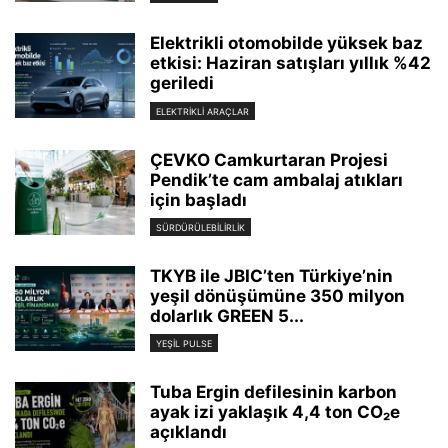
Elektrikli otomobilde yüksek baz
etkisi: Haziran satışları yıllık %42
geriledi
ELEKTRIKLI ARAÇLAR
ÇEVKO Camkurtaran Projesi
Pendik’te cam ambalaj atıkları
için başladı
SÜRDÜRÜLEBILIRLIK
TKYB ile JBIC’ten Türkiye’nin
yeşil dönüşümüne 350 milyon
dolarlık GREEN 5...
YEŞIL PULSE
Tuba Ergin defilesinin karbon
ayak izi yaklaşık 4,4 ton CO₂e
açıklandı