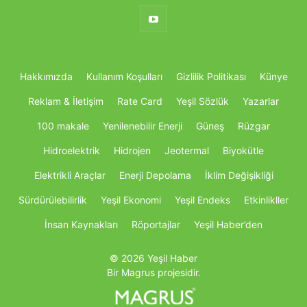
Hakkımızda
Kullanım Koşulları
Gizlilik Politikası
Künye
Reklam & İletişim
Rate Card
Yeşil Sözlük
Yazarlar
100 makale
Yenilenebilir Enerji
Güneş
Rüzgar
Hidroelektrik
Hidrojen
Jeotermal
Biyokütle
Elektrikli Araçlar
Enerji Depolama
İklim Değişikliği
Sürdürülebilirlik
Yeşil Ekonomi
Yeşil Endeks
Etkinlikller
İnsan Kaynakları
Röportajlar
Yeşil Haber’den
© 2026 Yeşil Haber
Bir Magrus projesidir.