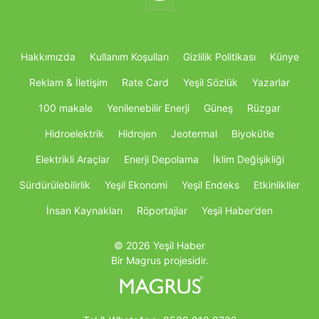
Hakkımızda
Kullanım Koşulları
Gizlilik Politikası
Künye
Reklam & İletişim
Rate Card
Yeşil Sözlük
Yazarlar
100 makale
Yenilenebilir Enerji
Güneş
Rüzgar
Hidroelektrik
Hidrojen
Jeotermal
Biyokütle
Elektrikli Araçlar
Enerji Depolama
İklim Değişikliği
Sürdürülebilirlik
Yeşil Ekonomi
Yeşil Endeks
Etkinlikller
İnsan Kaynakları
Röportajlar
Yeşil Haber’den
© 2026 Yeşil Haber
Bir Magrus projesidir.