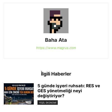
Baha Ata
https://www.magrus.com
İlgili Haberler
5 günde işyeri ruhsatı: RES ve
GES yönetmeliği neyi
değiştiriyor?
YEŞIL EKONOMI