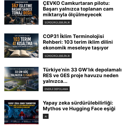
ÇEVKO Camkurtaran pilotu:
Başarı yalnızca toplanan cam
miktarıyla ölçülmeyecek
SÜRDÜRÜLEBILIRLIK
COP31 İklim Terminolojisi
Rehberi: 103 terim iklim dilini
ekonomik meseleye taşıyor
SÜRDÜRÜLEBILIRLIK
Türkiye’nin 33 GW’lık depolamalı
RES ve GES proje havuzu neden
yalnızca...
ENERJI DEPOLAMA
Yapay zeka sürdürülebilirliği:
Mythos ve Hugging Face eşiği
AI