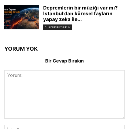
Depremlerin bir müziği var mı?
İstanbul’dan küresel fayların
yapay zeka ile...
SÜRDÜRÜLEBILIRLIK
YORUM YOK
Bir Cevap Bırakın