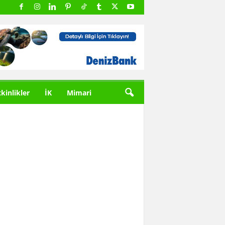
tkinlikler
İK
Mimari