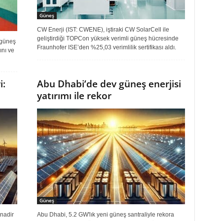
Güneş
CW Enerji (IST: CWENE), iştiraki CW SolarCell ile
geliştirdiği TOPCon yüksek verimli güneş hücresinde
 güneş
Fraunhofer ISE’den %25,03 verimlilik sertifikası aldı.
ını ve
i:
Abu Dhabi’de dev güneş enerjisi
yatırımı ile rekor
Güneş
 nadir
Abu Dhabi, 5.2 GW'lık yeni güneş santraliyle rekora