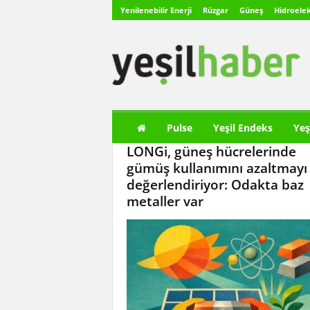
Yenilenebilir Enerji
Rüzgar
Güneş
Hidroelek
Y
e
ş
i
l
H
a
Pulse
Yeşil Endeks
Yeş
b
LONGi, güneş hücrelerinde
e
r
gümüş kullanımını azaltmayı
değerlendiriyor: Odakta baz
metaller var