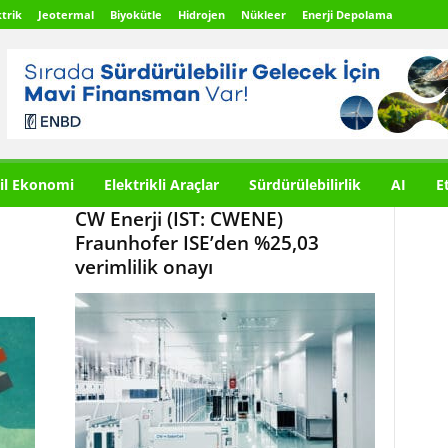
trik
Jeotermal
Biyokütle
Hidrojen
Nükleer
Enerji Depolama
il Ekonomi
Elektrikli Araçlar
Sürdürülebilirlik
AI
E
CW Enerji (IST: CWENE)
Fraunhofer ISE’den %25,03
verimlilik onayı