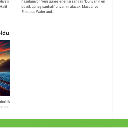
liyetli
hazırlanıyor. Yeni güneş enerjisi santrali "Dünyanın en
Hafif
büyük güneş santrali" unvanını alacak. Masdar ve
Emirates Water and...
oldu
imlilik
creleri