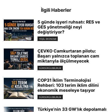
İlgili Haberler
5 günde işyeri ruhsatı: RES ve
GES yönetmeliği neyi
değiştiriyor?
YEŞIL EKONOMI
ÇEVKO Camkurtaran pilotu:
Başarı yalnızca toplanan cam
miktarıyla ölçülmeyecek
SÜRDÜRÜLEBILIRLIK
COP31 İklim Terminolojisi
Rehberi: 103 terim iklim dilini
ekonomik meseleye taşıyor
SÜRDÜRÜLEBILIRLIK
Türkiye’nin 33 GW’lık depolamalı