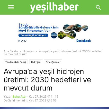
Ana Sayfa
Hidrojen
Avrupa’da yeşil hidrojen üretimi: 2030 hedefleri
ve mevcut durum
Yenilenebilir Enerji
Hidrojen
Öne Çıkanlar
Avrupa’da yeşil hidrojen
üretimi: 2030 hedefleri ve
mevcut durum
Yazar
Baha Ata
-
Kas 27, 2023 @ 11:45
Değiştirilme tarihi: Kas 27, 2023 @ 5:53