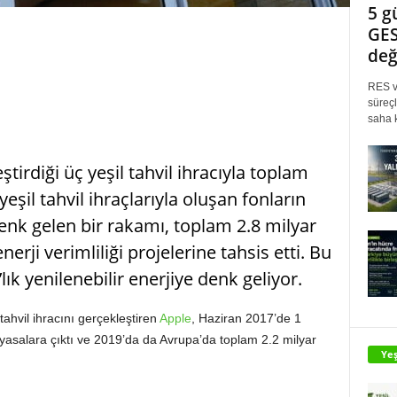
5 g
GES
değ
RES ve
süreçl
saha k
irdiği üç yeşil tahvil ihracıyla toplam
yeşil tahvil ihraçlarıyla oluşan fonların
enk gelen bir rakamı, toplam 2.8 milyar
enerji verimliliği projelerine tahsis etti. Bu
ık yenilenebilir enerjiye denk geliyor.
 tahvil ihracını gerçekleştiren
Apple
, Haziran 2017’de 1
a piyasalara çıktı ve 2019’da da Avrupa’da toplam 2.2 milyar
Yeş