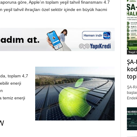
 raporuna göre, Apple’ın toplam yeşil tahvil finansmanı 4.7
ın yeşil tahvil ihraçları özel sektör içinde en büyük hacmi
Yeşil
ŞA-
kod
top
mada, toplam 4,7
ebilir enerji
ŞA-RA
on
başlad
a temiz enerji
Endek
GW