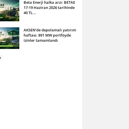
Beta Enerji halka arzı: BETAE
17-19 Haziran 2026 tarihinde
40 TL...
AKSEN’de depolamalı yatırım
haftası: 891 MW portföyde
izinler tamamlandı