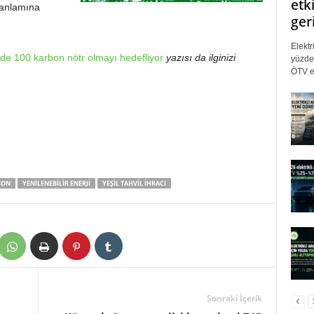
etki
a anlamına
ger
Elektr
de 100 karbon nötr olmayı hedefliyor
yazısı da ilginizi
yüzde 
ÖTV eş
SON
YENILENEBILIR ENERJI
YEŞIL TAHVIL IHRACI
Sonraki İçerik