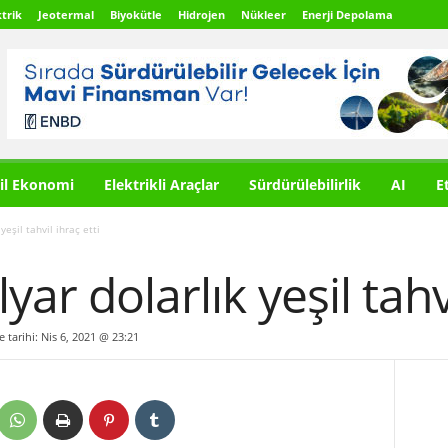
trik
Jeotermal
Biyokütle
Hidrojen
Nükleer
Enerji Depolama
il Ekonomi
Elektrikli Araçlar
Sürdürülebilirlik
AI
E
yeşil tahvil ihraç etti
yar dolarlık yeşil tahvi
e tarihi: Nis 6, 2021 @ 23:21