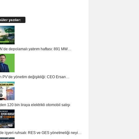
üler yazılar:
’de depolamalı yatırım haftası: 891 MW…
n PV’de yönetim değişikliği: CEO Ersan…
en 120 bin liraya elektrikli otomobil satışı
de işyeri ruhsatı: RES ve GES yönetmeliği neyi…