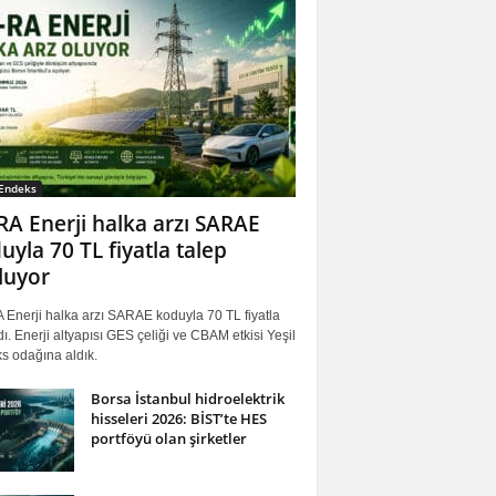
 Endeks
RA Enerji halka arzı SARAE
uyla 70 TL fiyatla talep
luyor
 Enerji halka arzı SARAE koduyla 70 TL fiyatla
ı. Enerji altyapısı GES çeliği ve CBAM etkisi Yeşil
s odağına aldık.
Borsa İstanbul hidroelektrik
hisseleri 2026: BİST’te HES
portföyü olan şirketler