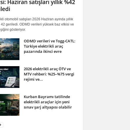
si: Haziran satışları yıllık %42
iledi
ikli otomobil satışları 2026 Haziran ayında yıllık
42 geriledi. ODMD verileri yüksek baz etkisi ve
iğini gösteriyor.
ODMD verileri ve Togg-CATL:
Türkiye elektrikli araç
pazarında ikinci evre
2026 elektrikli araç ÖTV ve
MTV rehberi: %25–%75 vergi
rejimi ve...
Kurban Bayramı tatilinde
elektrikli araçlar için yeni
sınav şarj altyapısı olabilir