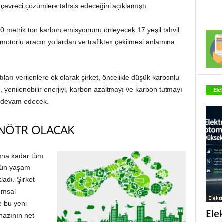
ı çevreci çözümlere tahsis edeceğini açıklamıştı.
0 metrik ton karbon emisyonunu önleyecek 17 yeşil tahvil
n motorlu aracın yollardan ve trafikten çekilmesi anlamına
ıları verilenlere ek olarak şirket, öncelikle düşük karbonlu
i, yenilenebilir enerjiyi, karbon azaltmayı ve karbon tutmayı
Ele
e devam edecek.
 NÖTR OLACAK
lına kadar tüm
ürün yaşam
adı. Şirket
umsal
Elektr
e bu yeni
Ele
hazının net