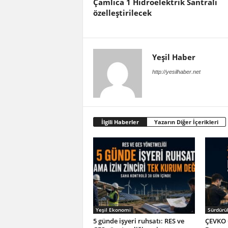
Çamlıca 1 Hidroelektrik Santrali
özelleştirilecek
Yeşil Haber
http://yesilhaber.net
İlgili Haberler
Yazarın Diğer İçerikleri
Yeşil Ekonomi
Sürdürül
5 günde işyeri ruhsatı: RES ve
ÇEVKO 