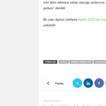
sıfır iklim etkisine sahip olacağı anlamın
geliyor” denildi.
Bu yazı ilginizi çektiyse
Apple 2030’da yüz
çekebilir.
ETIKETLER
APPLE
ENERJI VERIMLILIĞI
LISA JACK
Paylaş
Önceki İçerik