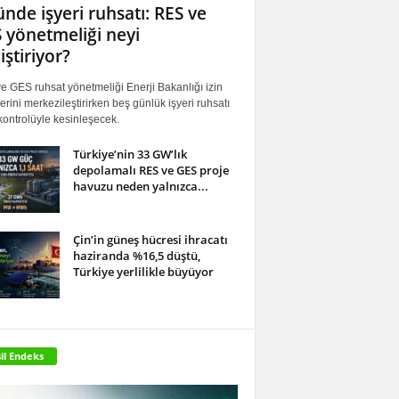
ünde işyeri ruhsatı: RES ve
 yönetmeliği neyi
iştiriyor?
 GES ruhsat yönetmeliği Enerji Bakanlığı izin
erini merkezileştirirken beş günlük işyeri ruhsatı
ontrolüyle kesinleşecek.
Türkiye’nin 33 GW’lık
depolamalı RES ve GES proje
havuzu neden yalnızca...
Çin’in güneş hücresi ihracatı
haziranda %16,5 düştü,
Türkiye yerlilikle büyüyor
il Endeks