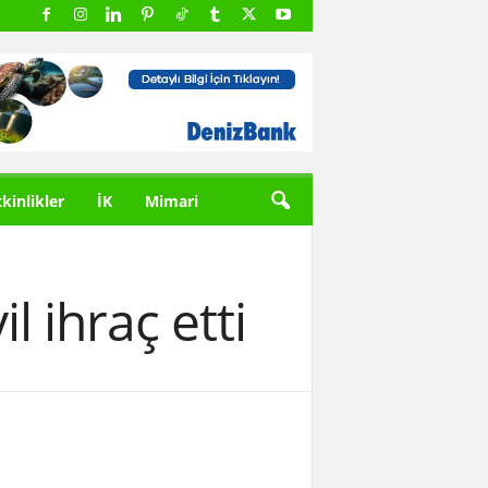
tkinlikler
İK
Mimari
l ihraç etti