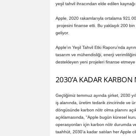
yeşil tahvil ihracından elde edilen kaynağ
Apple, 2020 rakamlarıyla ortalama 921.00
projesini finanse etti. Bu yaklaşık 200 bi
geliyor.
Apple’ın Yeşil Tahvil Etki Raporu’nda ayrınt
tasarım ve mühendisliği, enerji verimliliğin
destekleyen yeni projeleri finanse etmey
2030’A KADAR KARBON
Geçtiğimiz temmuz ayında şirket, 2030 yı
iş alanında, üretim tedarik zincirinde ve 
döngüsünde karbon nötr olma planını açıkl
açıklamasında, “Apple bugün küresel kur
operasyonları için karbon nötr durumda v
taahhüt, 2030’a kadar satılan her Apple ci