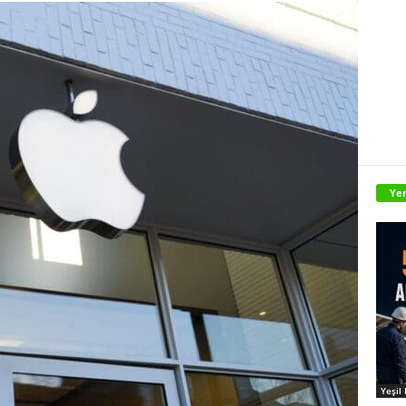
Yen
Yeşil