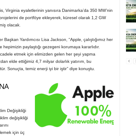
ois, Virginia eyaletlerinin yanısıra Danimarka’da 350 MW’nin
 projelerini de portföye ekleyerek, küresel olarak 1,2 GW
tmiş olacak.
ler Başkan Yardımcısı Lisa Jackson, “Apple, çalıştığımız her
e hepimizin paylaştığı gezegeni korumaya kararlıdır.
 mücadele etmek için elimizden gelen her şeyi yapma
dan elde ettiğimiz 4,7 milyar dolarlık yatırım, bu
r. Sonuçta, temiz enerji iyi bir iştir” diye konuştu.
’NA
lim Değişikliği
lim değişikliği
arını
lemek için üç