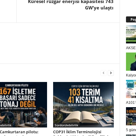
Küresel rüzgar enerjisi kapasitesi 743
GW’ye ulaştı
Pop
AKSEN
Kalyo
A101’d
ebilirlik
Sürdürülebilirlik
5 gün
Camkurtaran pilotu:
COP31 İklim Terminolojisi