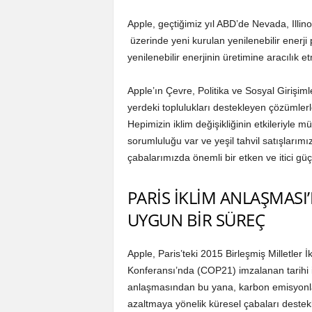
Apple, geçtiğimiz yıl ABD’de Nevada, Illin
üzerinde yeni kurulan yenilenebilir enerji
yenilenebilir enerjinin üretimine aracılık e
Apple’ın Çevre, Politika ve Sosyal Girişim
yerdeki toplulukları destekleyen çözümlerl
Hepimizin iklim değişikliğinin etkileriyle
sorumluluğu var ve yeşil tahvil satışlarımız
çabalarımızda önemli bir etken ve itici güçtü
PARİS İKLİM ANLAŞMASI
UYGUN BİR SÜREÇ
Apple, Paris’teki 2015 Birleşmiş Milletler İk
Konferansı’nda (COP21) imzalanan tarihi ik
anlaşmasından bu yana, karbon emisyonl
azaltmaya yönelik küresel çabaları destek