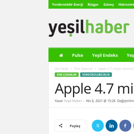
Yenilenebilir Enerji
Rüzgar
Güneş
Hidroelek
Y
e
ş
i
l
H
a
Pulse
Yeşil Endeks
Yeş
b
e
Ana Sayfa
Öne Çıkanlar
Apple 4.7 milyar dolarlık 
r
ÖNE ÇIKANLAR
SÜRDÜRÜLEBILIRLIK
Apple 4.7 mil
Yazar
Yeşil Haber
-
Nis 6, 2021 @ 15:26
Değiştirilm
Paylaş