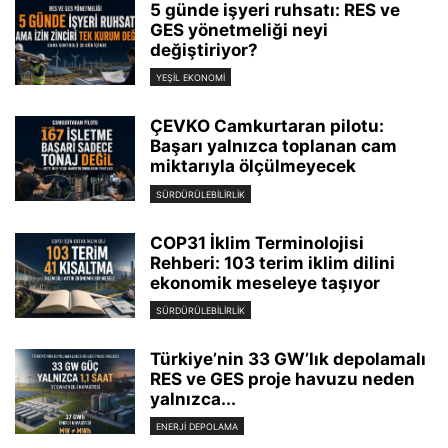
5 günde işyeri ruhsatı: RES ve
GES yönetmeliği neyi
değiştiriyor?
YEŞIL EKONOMI
ÇEVKO Camkurtaran pilotu:
Başarı yalnızca toplanan cam
miktarıyla ölçülmeyecek
SÜRDÜRÜLEBILIRLIK
COP31 İklim Terminolojisi
Rehberi: 103 terim iklim dilini
ekonomik meseleye taşıyor
SÜRDÜRÜLEBILIRLIK
Türkiye’nin 33 GW’lık depolamalı
RES ve GES proje havuzu neden
yalnızca...
ENERJI DEPOLAMA