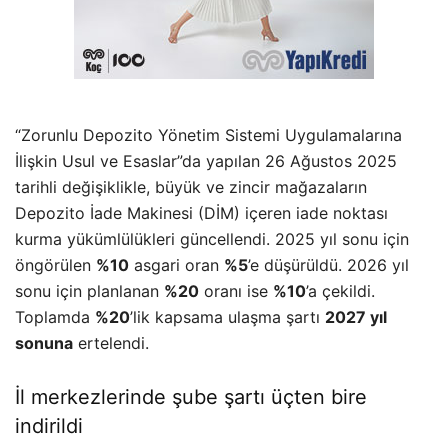
“Zorunlu Depozito Yönetim Sistemi Uygulamalarına
İlişkin Usul ve Esaslar”da yapılan 26 Ağustos 2025
tarihli değişiklikle, büyük ve zincir mağazaların
Depozito İade Makinesi (DİM) içeren iade noktası
kurma yükümlülükleri güncellendi. 2025 yıl sonu için
öngörülen
%10
asgari oran
%5
’e düşürüldü. 2026 yıl
sonu için planlanan
%20
oranı ise
%10
’a çekildi.
Toplamda
%20
’lik kapsama ulaşma şartı
2027 yıl
sonuna
ertelendi.
İl merkezlerinde şube şartı üçten bire
indirildi