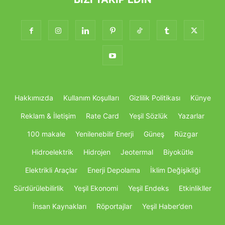
Hakkımızda
Kullanım Koşulları
Gizlilik Politikası
Künye
Reklam & İletişim
Rate Card
Yeşil Sözlük
Yazarlar
100 makale
Yenilenebilir Enerji
Güneş
Rüzgar
Hidroelektrik
Hidrojen
Jeotermal
Biyokütle
Elektrikli Araçlar
Enerji Depolama
İklim Değişikliği
Sürdürülebilirlik
Yeşil Ekonomi
Yeşil Endeks
Etkinlikller
İnsan Kaynakları
Röportajlar
Yeşil Haber’den