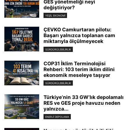
GES yönetmeliği neyi
değiştiriyor?
YEŞIL EKONOMI
ÇEVKO Camkurtaran pilotu:
Başarı yalnızca toplanan cam
miktarıyla ölçülmeyecek
SÜRDÜRÜLEBILIRLIK
COP31 İklim Terminolojisi
Rehberi: 103 terim iklim dilini
ekonomik meseleye taşıyor
SÜRDÜRÜLEBILIRLIK
Türkiye’nin 33 GW’lık depolamalı
RES ve GES proje havuzu neden
yalnızca...
ENERJI DEPOLAMA