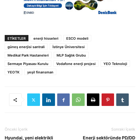
ETIKETLER
enerji hisseleri
ESCO modeli
güneş enerjisi santrali
İstinye Üniversitesi
Medikal Park Hastaneleri
MLP Sağlık Grubu
Sermaye Piyasası Kurulu
Vodafone enerji projesi
YEO Teknoloji
YEOTK
yeşil finansman
Önceki İçerik
Sonraki İçerik
Hyundai, yeni elektrikli
Enerji sektöründe PD/DD