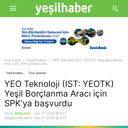
Ana Sayfa
Yeşil Endeks
YEO Teknoloji (IST: YEOTK) Yeşil Borçlanma
Aracı için SPK’ya başvurdu
Yeşil Endeks
Öne Çıkanlar
YEO Teknoloji (IST: YEOTK)
Yeşil Borçlanma Aracı için
SPK’ya başvurdu
Yazar
Baha Ata
-
Haz 17, 2025 @ 9:27
Değiştirilme tarihi: Haz 17, 2025 @ 9:27