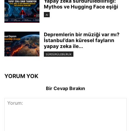
Yapay zeka sürdürülebilirliği:
Mythos ve Hugging Face eşiği
AI
Depremlerin bir müziği var mı?
İstanbul’dan küresel fayların
yapay zeka ile...
SÜRDÜRÜLEBILIRLIK
YORUM YOK
Bir Cevap Bırakın