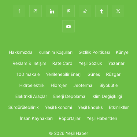
Hakkımızda
Kullanım Koşulları
Gizlilik Politikası
Künye
Reklam & İletişim
Rate Card
Yeşil Sözlük
Yazarlar
100 makale
Yenilenebilir Enerji
Güneş
Rüzgar
Hidroelektrik
Hidrojen
Jeotermal
Biyokütle
Elektrikli Araçlar
Enerji Depolama
İklim Değişikliği
Sürdürülebilirlik
Yeşil Ekonomi
Yeşil Endeks
Etkinlikller
İnsan Kaynakları
Röportajlar
Yeşil Haber’den
© 2026 Yeşil Haber