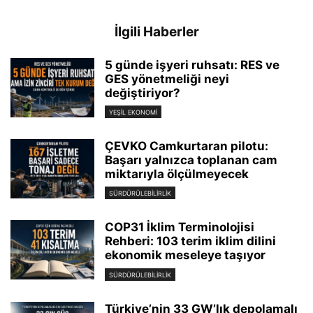
İlgili Haberler
5 günde işyeri ruhsatı: RES ve
GES yönetmeliği neyi
değiştiriyor?
YEŞIL EKONOMI
ÇEVKO Camkurtaran pilotu:
Başarı yalnızca toplanan cam
miktarıyla ölçülmeyecek
SÜRDÜRÜLEBILIRLIK
COP31 İklim Terminolojisi
Rehberi: 103 terim iklim dilini
ekonomik meseleye taşıyor
SÜRDÜRÜLEBILIRLIK
Türkiye’nin 33 GW’lık depolamalı