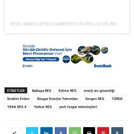
YEŞIL HABER (@YESILHABERNET)’IN PAYLAŞTIĞI BIR GÖNDERI
ETIKETLER
Balkaya RES
Edirne RES
enerji arz güvenliği
İbrahim Erden
Rüzgar Enerjisi Yatırımları
Sergen RES
TÜREB
YEKA RES 4
Yellice RES
yerli rüzgar teknolojileri