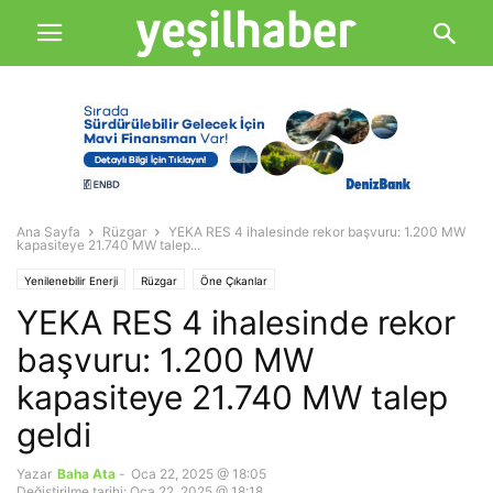
Ana Sayfa
Rüzgar
YEKA RES 4 ihalesinde rekor başvuru: 1.200 MW
kapasiteye 21.740 MW talep...
Yenilenebilir Enerji
Rüzgar
Öne Çıkanlar
YEKA RES 4 ihalesinde rekor
başvuru: 1.200 MW
kapasiteye 21.740 MW talep
geldi
Yazar
Baha Ata
-
Oca 22, 2025 @ 18:05
Değiştirilme tarihi: Oca 22, 2025 @ 18:18