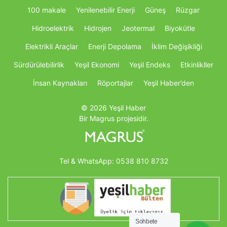
100 makale
Yenilenebilir Enerji
Güneş
Rüzgar
Hidroelektrik
Hidrojen
Jeotermal
Biyokütle
Elektrikli Araçlar
Enerji Depolama
İklim Değişikliği
Sürdürülebilirlik
Yeşil Ekonomi
Yeşil Endeks
Etkinlikller
İnsan Kaynakları
Röportajlar
Yeşil Haber’den
© 2026 Yeşil Haber
Bir Magrus projesidir.
Tel & WhatsApp:
0538 810 8732
Sohbete