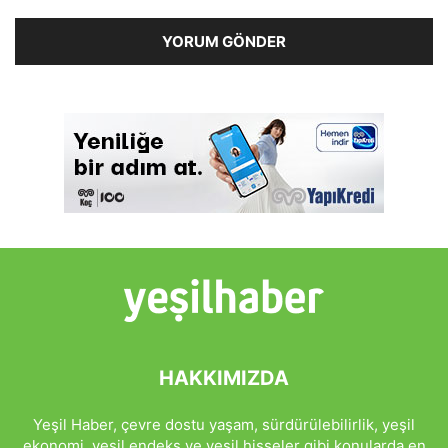
HAKKIMIZDA
Yeşil Haber, çevre dostu yaşam, sürdürülebilirlik, yeşil
ekonomi, yeşil endeks ve yeşil hisseler gibi konularda en