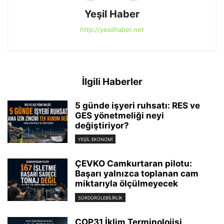
Yeşil Haber
http://yesilhaber.net
İlgili Haberler
5 günde işyeri ruhsatı: RES ve
GES yönetmeliği neyi
değiştiriyor?
YEŞIL EKONOMI
ÇEVKO Camkurtaran pilotu:
Başarı yalnızca toplanan cam
miktarıyla ölçülmeyecek
SÜRDÜRÜLEBILIRLIK
COP31 İklim Terminolojisi