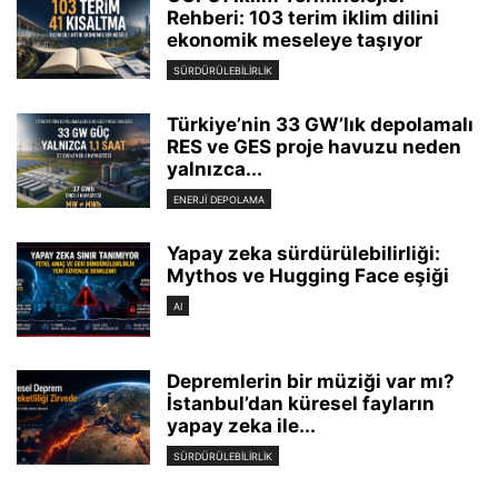
Rehberi: 103 terim iklim dilini
ekonomik meseleye taşıyor
SÜRDÜRÜLEBILIRLIK
Türkiye’nin 33 GW’lık depolamalı
RES ve GES proje havuzu neden
yalnızca...
ENERJI DEPOLAMA
Yapay zeka sürdürülebilirliği:
Mythos ve Hugging Face eşiği
AI
Depremlerin bir müziği var mı?
İstanbul’dan küresel fayların
yapay zeka ile...
SÜRDÜRÜLEBILIRLIK