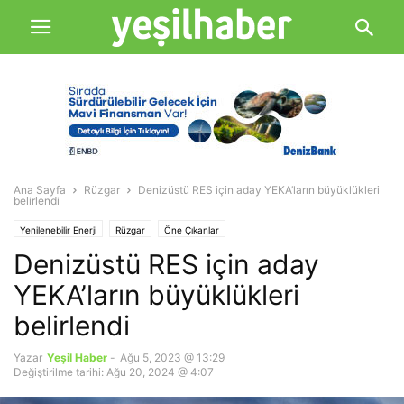
Ana Sayfa
Rüzgar
Denizüstü RES için aday YEKA’ların büyüklükleri
belirlendi
Yenilenebilir Enerji
Rüzgar
Öne Çıkanlar
Denizüstü RES için aday
YEKA’ların büyüklükleri
belirlendi
Yazar
Yeşil Haber
-
Ağu 5, 2023 @ 13:29
Değiştirilme tarihi: Ağu 20, 2024 @ 4:07