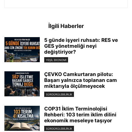
İlgili Haberler
5 günde işyeri ruhsatı: RES ve
GES yönetmeliği neyi
değiştiriyor?
YEŞIL EKONOMI
ÇEVKO Camkurtaran pilotu:
Başarı yalnızca toplanan cam
miktarıyla ölçülmeyecek
SÜRDÜRÜLEBILIRLIK
COP31 İklim Terminolojisi
Rehberi: 103 terim iklim dilini
ekonomik meseleye taşıyor
SÜRDÜRÜLEBILIRLIK