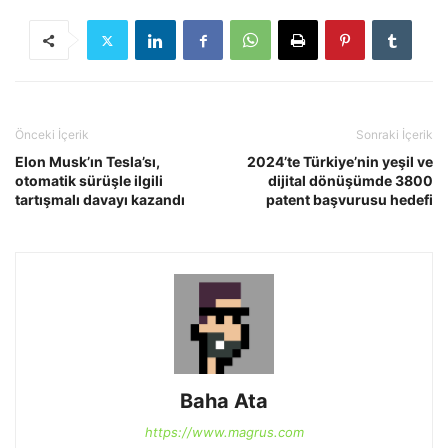
Önceki İçerik
Sonraki İçerik
Elon Musk’ın Tesla’sı,
2024’te Türkiye’nin yeşil ve
otomatik sürüşle ilgili
dijital dönüşümde 3800
tartışmalı davayı kazandı
patent başvurusu hedefi
Baha Ata
https://www.magrus.com