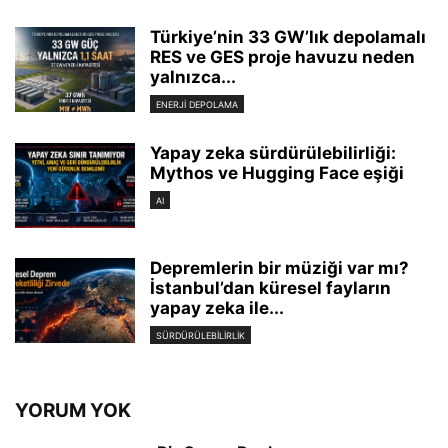
Türkiye’nin 33 GW’lık depolamalı
RES ve GES proje havuzu neden
yalnızca...
ENERJI DEPOLAMA
Yapay zeka sürdürülebilirliği:
Mythos ve Hugging Face eşiği
AI
Depremlerin bir müziği var mı?
İstanbul’dan küresel fayların
yapay zeka ile...
SÜRDÜRÜLEBILIRLIK
YORUM YOK