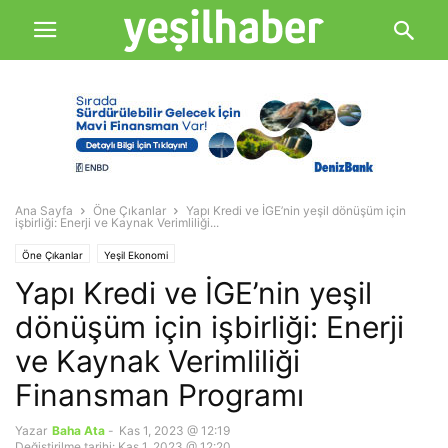
Ana Sayfa
Öne Çıkanlar
Yapı Kredi ve İGE’nin yeşil dönüşüm için
işbirliği: Enerji ve Kaynak Verimliliği...
Öne Çıkanlar
Yeşil Ekonomi
Yapı Kredi ve İGE’nin yeşil
dönüşüm için işbirliği: Enerji
ve Kaynak Verimliliği
Finansman Programı
Yazar
Baha Ata
-
Kas 1, 2023 @ 12:19
Değiştirilme tarihi: Kas 1, 2023 @ 12:20