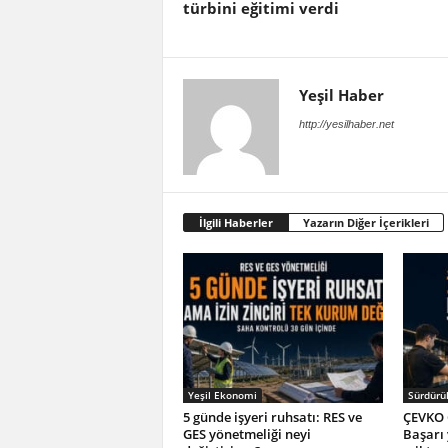
türbini eğitimi verdi
Yeşil Haber
http://yesilhaber.net
İlgili Haberler
Yazarın Diğer İçerikleri
Yeşil Ekonomi
Sürdürül
5 günde işyeri ruhsatı: RES ve
ÇEVKO 
GES yönetmeliği neyi
Başarı