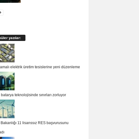
üler yazılar:
malı elektrik üretim tesislerine yeni düzenleme
batarya teknolojisinde sınırları zorluyor
i Bakanlığı 11 lisanssız RES başvurusunu
adı