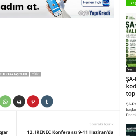
Yeş
Yeşil
LU KARA TAŞITLARI
TÜİK
ŞA-
kod
top
ŞA-RA
başlad
Endek
Sonraki İçerik
zgar
12. IRENEC Konferansı 9-11 Haziran’da