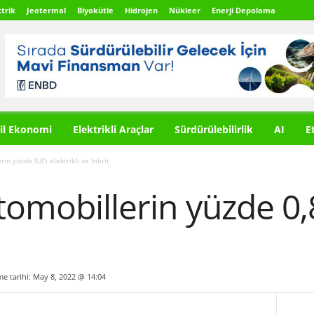
trik
Jeotermal
Biyokütle
Hidrojen
Nükleer
Enerji Depolama
il Ekonomi
Elektrikli Araçlar
Sürdürülebilirlik
AI
E
in yüzde 0,8’i elektrikli ve hibrit
omobillerin yüzde 0,8’
me tarihi: May 8, 2022 @ 14:04