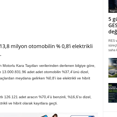
Yeşil
5 g
GES
değ
RES ve
13,8 milyon otomobilin % 0,8’i elektrikli
süreçl
saha k
.
n Motorlu Kara Taşıtları verilerinden derlenen bilgiye göre,
an 13.000.831.96 adet adet otomobilin %37,4’ünü dizel,
açlardan meydana gelirken %0,8’i ise elektrikli ve hibrit
lı 126.121 adet aracın %70,4’ü benzinli, %16,6’sı dizel,
rikli ve hibrit olarak kayıtlara geçti.