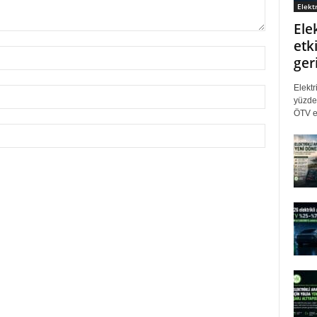
Elektr
Ele
etki
ger
Elektr
yüzde 
ÖTV eş