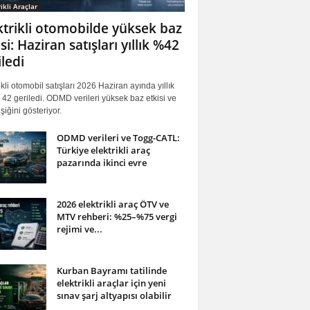
ikli Araçlar
ktrikli otomobilde yüksek baz
si: Haziran satışları yıllık %42
iledi
ikli otomobil satışları 2026 Haziran ayında yıllık
42 geriledi. ODMD verileri yüksek baz etkisi ve
iğini gösteriyor.
ODMD verileri ve Togg-CATL:
Türkiye elektrikli araç
pazarında ikinci evre
2026 elektrikli araç ÖTV ve
MTV rehberi: %25–%75 vergi
rejimi ve...
Kurban Bayramı tatilinde
elektrikli araçlar için yeni
sınav şarj altyapısı olabilir