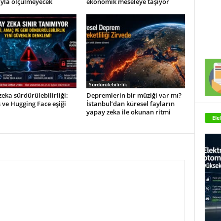
ıyla ölçülmeyecek
ekonomik meseleye taşıyor
Sürdürülebilirlik
eka sürdürülebilirliği:
Depremlerin bir müziği var mı?
ve Hugging Face eşiği
İstanbul’dan küresel fayların
yapay zeka ile okunan ritmi
Ele