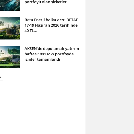
portföyü olan şirketler
Beta Enerji halka arzı: BETAE
17-19 Haziran 2026 tarihinde
40 TL...
AKSEN’de depolamalı yatırım
haftası: 891 MW portföyde
izinler tamamlandı