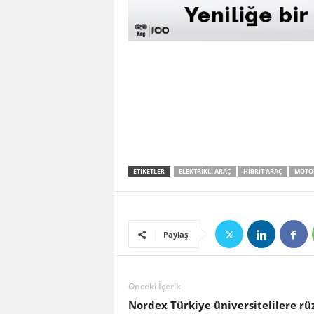
ETIKETLER
ELEKTRIKLI ARAÇ
HIBRIT ARAÇ
MOTOR
Paylaş
Önceki İçerik
Nordex Türkiye üniversitelilere rü