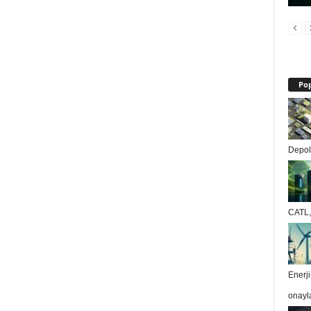
Pop
Depola
CATL, 
Enerj
onayl