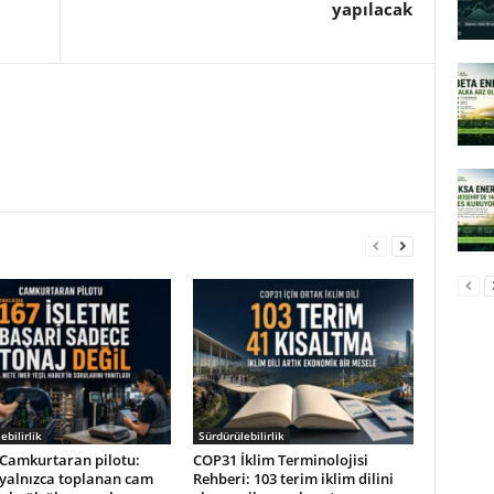
yapılacak
ebilirlik
Sürdürülebilirlik
Camkurtaran pilotu:
COP31 İklim Terminolojisi
 yalnızca toplanan cam
Rehberi: 103 terim iklim dilini