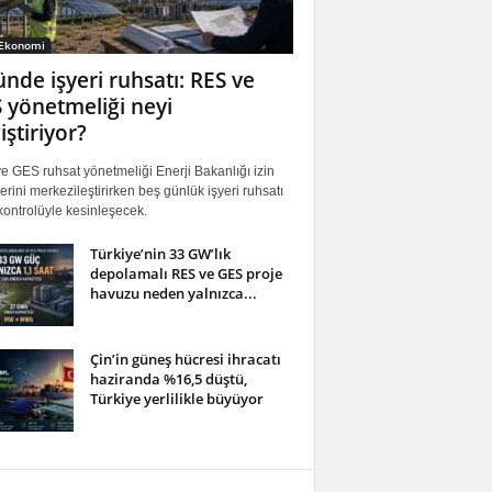
 Ekonomi
ünde işyeri ruhsatı: RES ve
 yönetmeliği neyi
iştiriyor?
 GES ruhsat yönetmeliği Enerji Bakanlığı izin
erini merkezileştirirken beş günlük işyeri ruhsatı
ontrolüyle kesinleşecek.
Türkiye’nin 33 GW’lık
depolamalı RES ve GES proje
havuzu neden yalnızca...
Çin’in güneş hücresi ihracatı
haziranda %16,5 düştü,
Türkiye yerlilikle büyüyor