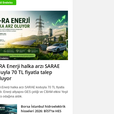
il Endeks
 Endeks
RA Enerji halka arzı SARAE
uyla 70 TL fiyatla talep
luyor
 Enerji halka arzı SARAE koduyla 70 TL fiyatla
ı. Enerji altyapısı GES çeliği ve CBAM etkisi Yeşil
s odağına aldık.
Borsa İstanbul hidroelektrik
hisseleri 2026: BİST’te HES