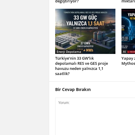
değiştiriyor?
miktar
Enerji Depolama
AI
Türkiye’nin 33 GW’lık
Yapay z
depolamalı RES ve GES proje
Mythos 
havuzu neden yalnızca 1,1
saatlik?
Bir Cevap Bırakın