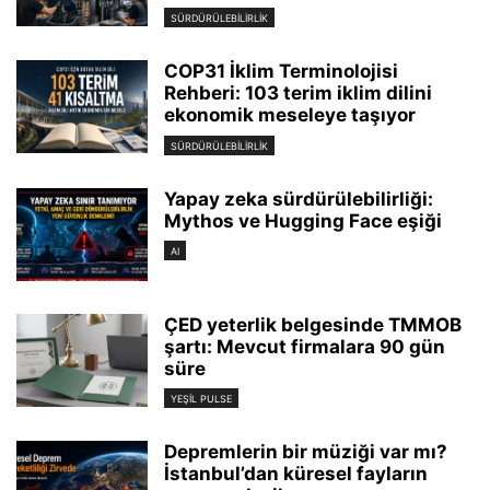
SÜRDÜRÜLEBILIRLIK
COP31 İklim Terminolojisi
Rehberi: 103 terim iklim dilini
ekonomik meseleye taşıyor
SÜRDÜRÜLEBILIRLIK
Yapay zeka sürdürülebilirliği:
Mythos ve Hugging Face eşiği
AI
ÇED yeterlik belgesinde TMMOB
şartı: Mevcut firmalara 90 gün
süre
YEŞIL PULSE
Depremlerin bir müziği var mı?
İstanbul’dan küresel fayların