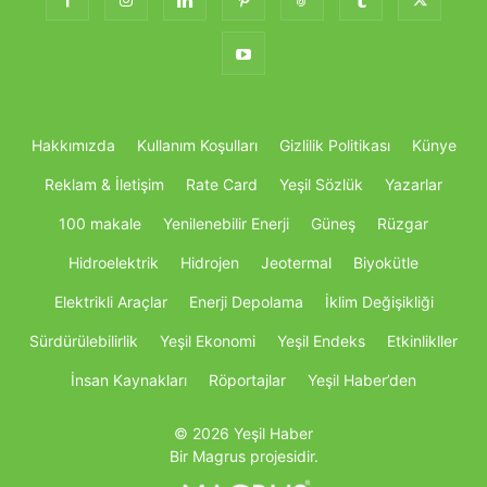
Hakkımızda
Kullanım Koşulları
Gizlilik Politikası
Künye
Reklam & İletişim
Rate Card
Yeşil Sözlük
Yazarlar
100 makale
Yenilenebilir Enerji
Güneş
Rüzgar
Hidroelektrik
Hidrojen
Jeotermal
Biyokütle
Elektrikli Araçlar
Enerji Depolama
İklim Değişikliği
Sürdürülebilirlik
Yeşil Ekonomi
Yeşil Endeks
Etkinlikller
İnsan Kaynakları
Röportajlar
Yeşil Haber’den
© 2026 Yeşil Haber
Bir Magrus projesidir.