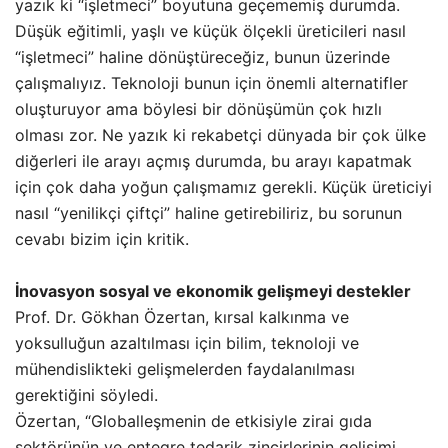
yazık ki “işletmeci” boyutuna geçememiş durumda.
Düşük eğitimli, yaşlı ve küçük ölçekli üreticileri nasıl
“işletmeci” haline dönüştüreceğiz, bunun üzerinde
çalışmalıyız. Teknoloji bunun için önemli alternatifler
oluşturuyor ama böylesi bir dönüşümün çok hızlı
olması zor. Ne yazık ki rekabetçi dünyada bir çok ülke
diğerleri ile arayı açmış durumda, bu arayı kapatmak
için çok daha yoğun çalışmamız gerekli. Küçük üreticiyi
nasıl “yenilikçi çiftçi” haline getirebiliriz, bu sorunun
cevabı bizim için kritik.
İnovasyon sosyal ve ekonomik gelişmeyi destekler
Prof. Dr. Gökhan Özertan, kırsal kalkınma ve
yoksulluğun azaltılması için bilim, teknoloji ve
mühendislikteki gelişmelerden faydalanılması
gerektiğini söyledi.
Özertan, “Globalleşmenin de etkisiyle zirai gıda
sektörünün ve entegre tedarik zincirlerinin gelişimi,