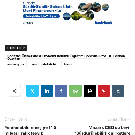
ETIKETLER
Boğaziçi Üniversitesi Ekonomi Bölümü Öğretim Görevlisi Prof. Dr. Gökhan
Özertan
inovasyon
sürdürülebilirlik
tarım
Önceki İçerik
Sonraki İçerik
Yenilenebilir enerjiye 11.5
Mazars CEO’su Levi:
milyar liralık teşvik
“Sürdürülebilirlik şirketlere