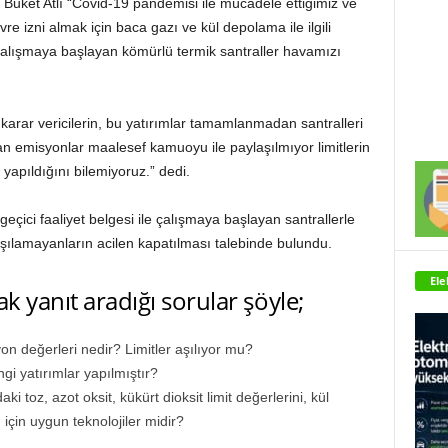
Buket Atlı “Covid-19 pandemisi ile mücadele ettiğimiz ve
e izni almak için baca gazı ve kül depolama ile ilgili
çalışmaya başlayan kömürlü termik santraller havamızı
 karar vericilerin, bu yatırımlar tamamlanmadan santralleri
an emisyonlar maalesef kamuoyu ile paylaşılmıyor limitlerin
 yapıldığını bilemiyoruz.” dedi.
geçici faaliyet belgesi ile çalışmaya başlayan santrallerle
i karşılamayanların acilen kapatılması talebinde bulundu.
Ele
k yanıt aradığı sorular şöyle;
n değerleri nedir? Limitler aşılıyor mu?
i yatırımlar yapılmıştır?
i toz, azot oksit, kükürt dioksit limit değerlerini, kül
 için uygun teknolojiler midir?