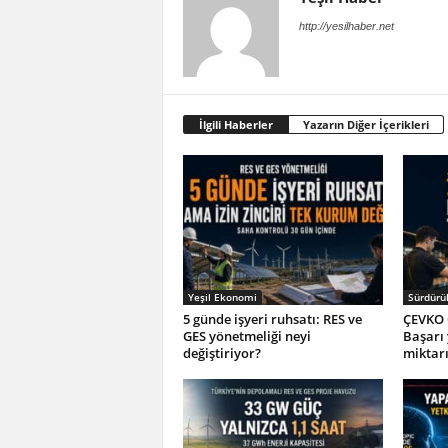
http://yesilhaber.net
İlgili Haberler
Yazarın Diğer İçerikleri
Yeşil Ekonomi
Sürdürül
5 günde işyeri ruhsatı: RES ve
ÇEVKO 
GES yönetmeliği neyi
Başarı
değiştiriyor?
miktar