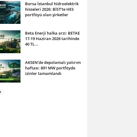
Borsa İstanbul hidroelektrik
hisseleri 2026: BİST’te HES
portföyü olan şirketler
Beta Enerji halka arzı: BETAE
17-19 Haziran 2026 tarihinde
40 TL...
AKSEN’de depolamalı yatırım
haftası: 891 MW portföyde
izinler tamamlandı