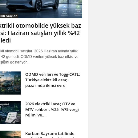
ikli Araçlar
ktrikli otomobilde yüksek baz
si: Haziran satışları yıllık %42
iledi
ikli otomobil satışları 2026 Haziran ayında yıllık
42 geriledi. ODMD verileri yüksek baz etkisi ve
iğini gösteriyor.
ODMD verileri ve Togg-CATL:
Türkiye elektrikli araç
pazarında ikinci evre
2026 elektrikli araç ÖTV ve
MTV rehberi: %25–%75 vergi
rejimi ve...
Kurban Bayramı tatilinde