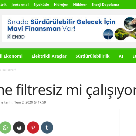
trik
Jeotermal
Biyokütle
Hidrojen
Nükleer
Enerji Depolama
il Ekonomi
Elektrikli Araçlar
Sürdürülebilirlik
AI
E
i çalışıyor?
ne filtresiz mi çalışıyo
me tarihi: Tem 2, 2020 @ 17:59