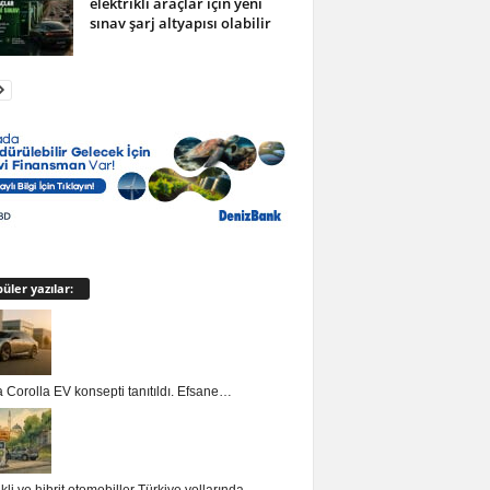
elektrikli araçlar için yeni
sınav şarj altyapısı olabilir
üler yazılar:
 Corolla EV konsepti tanıtıldı. Efsane…
ikli ve hibrit otomobiller Türkiye yollarında…