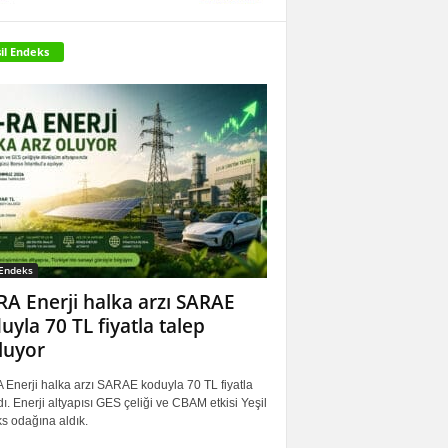
il Endeks
 Endeks
RA Enerji halka arzı SARAE
uyla 70 TL fiyatla talep
luyor
 Enerji halka arzı SARAE koduyla 70 TL fiyatla
ı. Enerji altyapısı GES çeliği ve CBAM etkisi Yeşil
s odağına aldık.