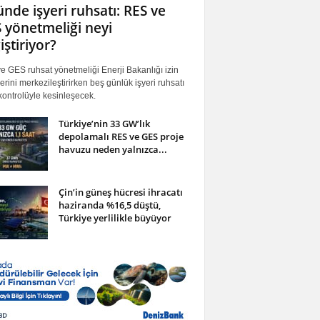
ünde işyeri ruhsatı: RES ve
 yönetmeliği neyi
iştiriyor?
 GES ruhsat yönetmeliği Enerji Bakanlığı izin
erini merkezileştirirken beş günlük işyeri ruhsatı
ontrolüyle kesinleşecek.
Türkiye’nin 33 GW’lık
depolamalı RES ve GES proje
havuzu neden yalnızca...
Çin’in güneş hücresi ihracatı
haziranda %16,5 düştü,
Türkiye yerlilikle büyüyor