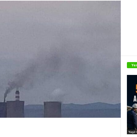
Yen
Yeşil