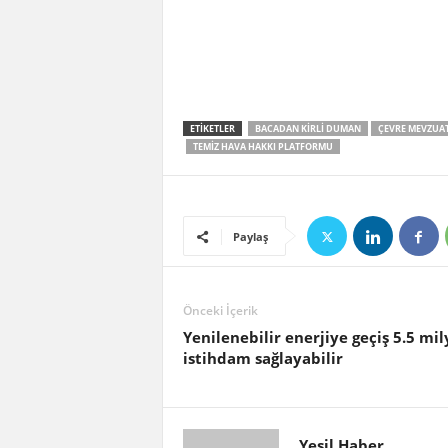
ETIKETLER
BACADAN KIRLI DUMAN
ÇEVRE MEVZUAT
TEMIZ HAVA HAKKI PLATFORMU
Paylaş
Önceki İçerik
Yenilenebilir enerjiye geçiş 5.5 mi
istihdam sağlayabilir
Yeşil Haber