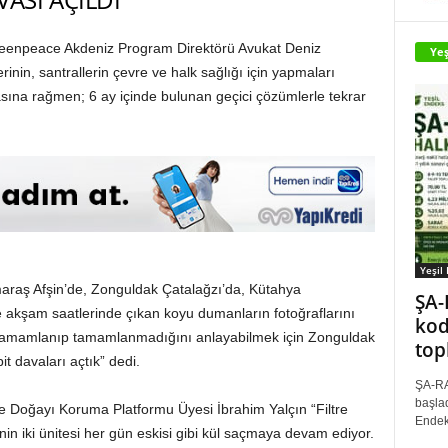
reenpeace Akdeniz Program Direktörü Avukat Deniz
Yeş
rinin, santrallerin çevre ve halk sağlığı için yapmaları
na rağmen; 6 ay içinde bulunan geçici çözümlerle tekrar
Yeşil
raş Afşin’de, Zonguldak Çatalağzı’da, Kütahya
ŞA-
 akşam saatlerinde çıkan koyu dumanların fotoğraflarını
kod
n tamamlanıp tamamlanmadığını anlayabilmek için Zonguldak
top
t davaları açtık” dedi.
ŞA-RA
başlad
 Doğayı Koruma Platformu Üyesi İbrahim Yalçın “Filtre
Endek
inin iki ünitesi her gün eskisi gibi kül saçmaya devam ediyor.