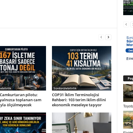
Pop
ebilirlik
Sürdürülebilirlik
Camkurtaran pilotu:
COP31 İklim Terminolojisi
 yalnızca toplanan cam
Rehberi: 103 terim iklim dilini
ıyla ölçülmeyecek
ekonomik meseleye taşıyor
Toyota
Elektr