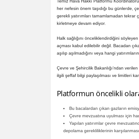
Temiz Hava Hakkı Platformu Koordinatörü 
her nefesin önem taşıdığı bu günlerde, çevr
gerekli yatırımları tamamlamadan tekrar 
kirletmeye devam ediyor.
Halk sağlığını önceliklendirdiğini söyleyen
açması kabul edilebilir değil. Bacadan çık
aşılıp aşılmadığını veya hangi yatırımların
Çevre ve Şehircilik Bakanlığı’ndan verilen 
ilgili şeffaf bilgi paylaşılması ve limitler
Platformun öncelikli olara
Bu bacalardan çıkan gazların emisyo
Çevre mevzuatına uyulması için hang
Yapılan yatırımlar çevre mevzuatındak
depolama gerekliliklerinin karşılanması