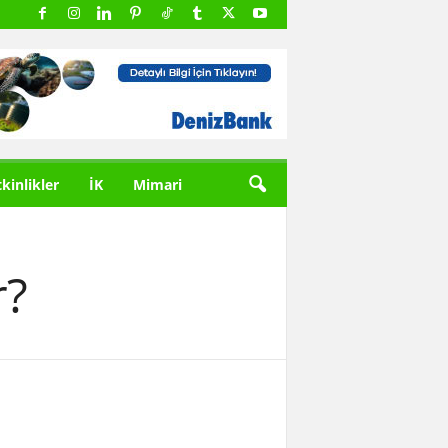
tkinlikler
İK
Mimari
r?