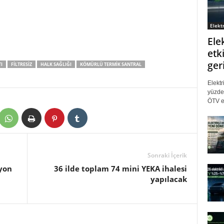
Elektr
Ele
etki
ger
I
FILTRESIZ
HALK SAĞLIĞI
KÖMÜRLÜ TERMIK SANTRAL
Elektr
yüzde 
ÖTV eş
Sonraki İçerik
lyon
36 ilde toplam 74 mini YEKA ihalesi
yapılacak