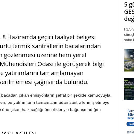
5 g
GES
değ
RES ve
süreçl
 Haziran’da geçici faaliyet belgesi
saha k
ürlü termik santrallerin bacalarından
nın gözlenmesi üzerine hem yerel
ühendisleri Odası ile görüşerek bilgi
vre yatırımlarını tamamlamayan
n verilmemesi çağrısında bulundu.
ve bacadan çıkan emisyonların şeffaf bir şekilde kamuoyuyla
ileri, bu yatırımların tamamlanmadan santrallerin işletmeye
öne çıkan halk sağlığı öncelikleriyle bağdaşmadığını
ASI AÇILDI