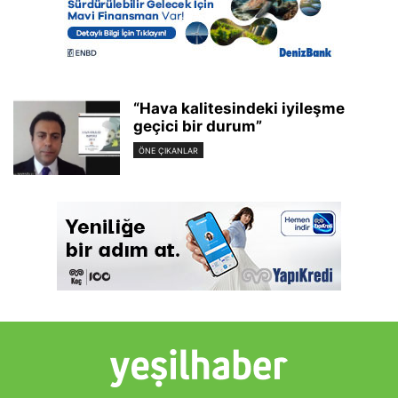
“Hava kalitesindeki iyileşme
geçici bir durum”
ÖNE ÇIKANLAR