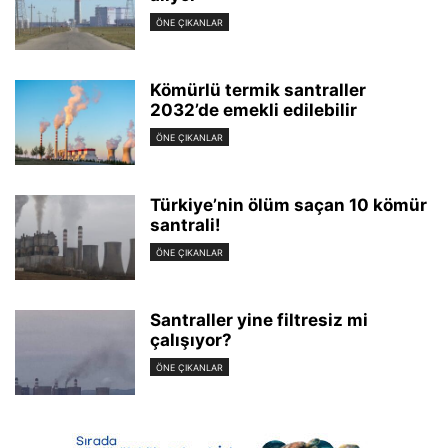
ÖNE ÇIKANLAR
Kömürlü termik santraller
2032’de emekli edilebilir
ÖNE ÇIKANLAR
Türkiye’nin ölüm saçan 10 kömür
santrali!
ÖNE ÇIKANLAR
Santraller yine filtresiz mi
çalışıyor?
ÖNE ÇIKANLAR