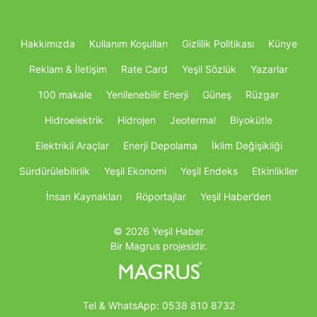
Hakkımızda
Kullanım Koşulları
Gizlilik Politikası
Künye
Reklam & İletişim
Rate Card
Yeşil Sözlük
Yazarlar
100 makale
Yenilenebilir Enerji
Güneş
Rüzgar
Hidroelektrik
Hidrojen
Jeotermal
Biyokütle
Elektrikli Araçlar
Enerji Depolama
İklim Değişikliği
Sürdürülebilirlik
Yeşil Ekonomi
Yeşil Endeks
Etkinlikller
İnsan Kaynakları
Röportajlar
Yeşil Haber’den
© 2026 Yeşil Haber
Bir Magrus projesidir.
Tel & WhatsApp:
0538 810 8732