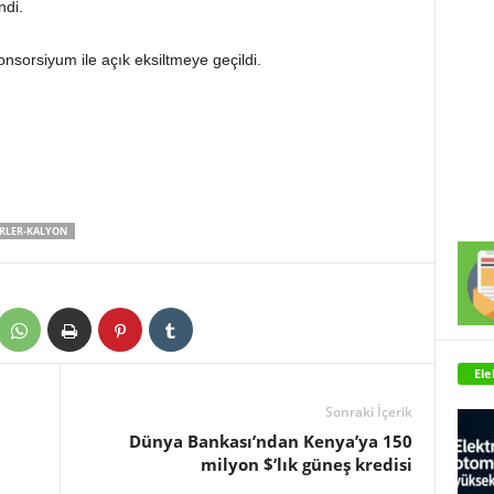
ndi.
onsorsiyum ile açık eksiltmeye geçildi.
RLER-KALYON
Ele
Sonraki İçerik
Dünya Bankası’ndan Kenya’ya 150
milyon $’lık güneş kredisi