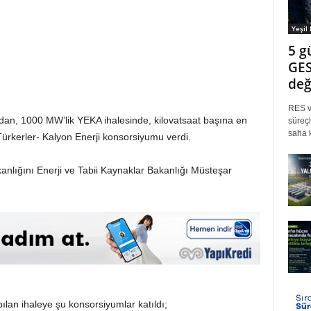
Yeşil
5 g
GES
değ
RES ve
ından, 1000 MW’lik YEKA ihalesinde, kilovatsaat başına en
süreçl
saha k
-Türkerler- Kalyon Enerji konsorsiyumu verdi.
anlığını Enerji ve Tabii Kaynaklar Bakanlığı Müsteşar
ılan ihaleye şu konsorsiyumlar katıldı;