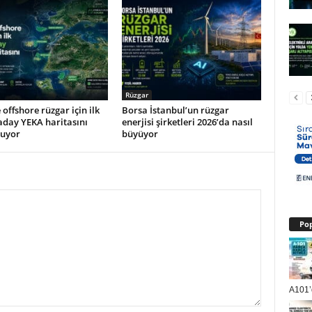
Rüzgar
 offshore rüzgar için ilk
Borsa İstanbul’un rüzgar
aday YEKA haritasını
enerjisi şirketleri 2026’da nasıl
ruyor
büyüyor
Pop
A101’d