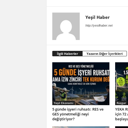
Yeşil Haber
http://yesilhaber.net
İlgili Haberler
Yazarın Diğer İçerikleri
Yeşil Ekonomi
Rüzgar
5 günde işyeri ruhsatı: RES ve
YEKA R
GES yönetmeliği neyi
için 72
değiştiriyor?
başlay