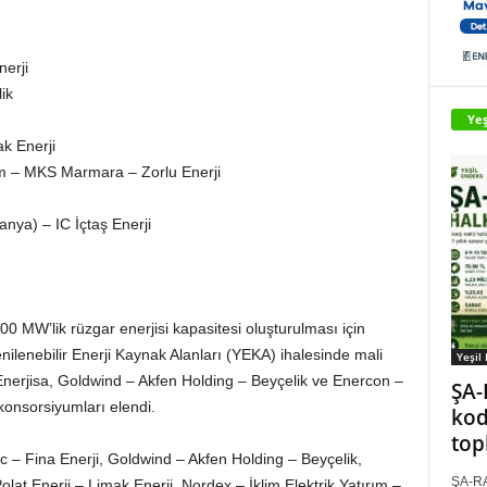
nerji
ik
Yeş
k Enerji
rım – MKS Marmara – Zorlu Enerji
nya) – IC İçtaş Enerji
00 MW’lik rüzgar enerjisi kapasitesi oluşturulması için
enilenebilir Enerji Kaynak Alanları (YEKA) ihalesinde mali
Yeşil
 Enerjisa, Goldwind – Akfen Holding – Beyçelik ve Enercon –
ŞA-
 konsorsiyumları elendi.
kod
top
ic – Fina Enerji, Goldwind – Akfen Holding – Beyçelik,
ŞA-RA
at Enerji – Limak Enerji, Nordex – İklim Elektrik Yatırım –