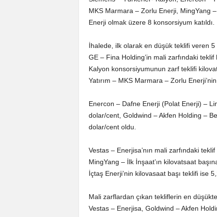
MKS Marmara – Zorlu Enerji, MingYang – İ
Enerji olmak üzere 8 konsorsiyum katıldı.
İhalede, ilk olarak en düşük teklifi veren 5 t
GE – Fina Holding’in mali zarfındaki tekli
Kalyon konsorsiyumunun zarf teklifi kilova
Yatırım – MKS Marmara – Zorlu Enerji’nin te
Enercon – Dafne Enerji (Polat Enerji) – Lim
dolar/cent, Goldwind – Akfen Holding – Be
dolar/cent oldu.
Vestas – Enerjisa’nın mali zarfındaki teklif
MingYang – İlk İnşaat’ın kilovatsaat başı
İçtaş Enerji’nin kilovasaat başı teklifi ise 
Mali zarflardan çıkan tekliflerin en düşük
Vestas – Enerjisa, Goldwind – Akfen Holdi