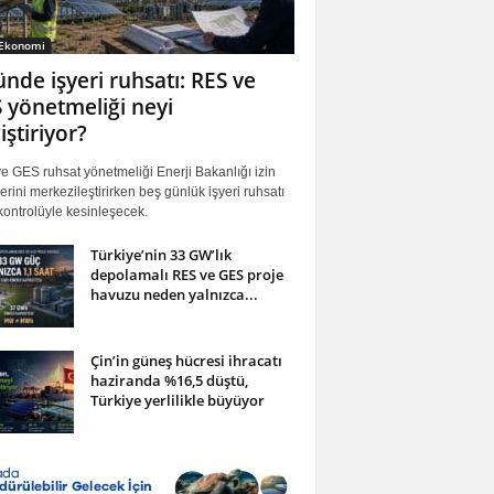
 Ekonomi
ünde işyeri ruhsatı: RES ve
 yönetmeliği neyi
iştiriyor?
 GES ruhsat yönetmeliği Enerji Bakanlığı izin
erini merkezileştirirken beş günlük işyeri ruhsatı
ontrolüyle kesinleşecek.
Türkiye’nin 33 GW’lık
depolamalı RES ve GES proje
havuzu neden yalnızca...
Çin’in güneş hücresi ihracatı
haziranda %16,5 düştü,
Türkiye yerlilikle büyüyor