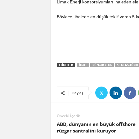
Limak Enerji konsorsiyumları ihaleden ele
Böylece, ihalede en düşük teklif veren 5 k
ETIKETLER
IHALE
RÜZGAR YEKA
SIEMENS-TÜRKE
Paylaş
Önceki İçerik
ABD, dünyanın en büyük offshore
rüzgar santralini kuruyor