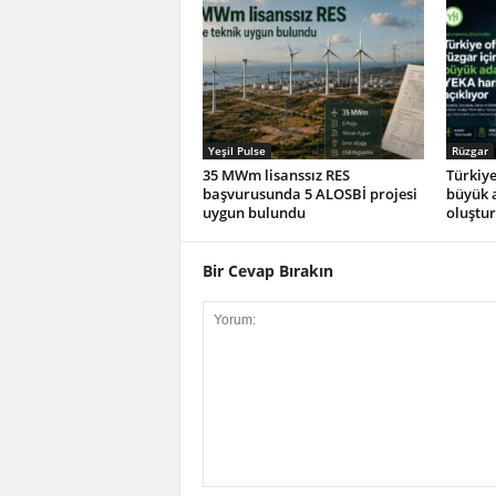
Yeşil Pulse
Rüzgar
35 MWm lisanssız RES
Türkiye
başvurusunda 5 ALOSBİ projesi
büyük 
uygun bulundu
oluştu
Bir Cevap Bırakın