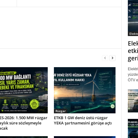
Elektr
Ele
etki
ger
Elektr
yüzde 
ÖTV eş
Rüzgar
ES-2026: 1.500 MW rüzgar
ETKB 1 GW deniz üstü rüzgar
 aylık süre sözleşmeyle
YEKA şartnamesini görüşe açtı
acak