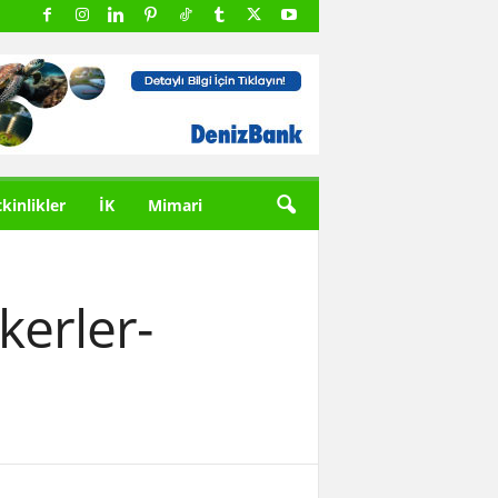
tkinlikler
İK
Mimari
kerler-