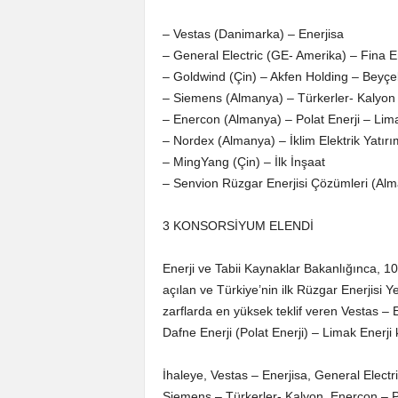
– Vestas (Danimarka) – Enerjisa
– General Electric (GE- Amerika) – Fina E
– Goldwind (Çin) – Akfen Holding – Beyçel
– Siemens (Almanya) – Türkerler- Kalyon
– Enercon (Almanya) – Polat Enerji – Lima
– Nordex (Almanya) – İklim Elektrik Yatı
– MingYang (Çin) – İlk İnşaat
– Senvion Rüzgar Enerjisi Çözümleri (Alma
3 KONSORSİYUM ELENDİ
Enerji ve Tabii Kaynaklar Bakanlığınca, 10
açılan ve Türkiye’nin ilk Rüzgar Enerjisi Y
zarflarda en yüksek teklif veren Vestas –
Dafne Enerji (Polat Enerji) – Limak Enerji
İhaleye, Vestas – Enerjisa, General Electr
Siemens – Türkerler- Kalyon, Enercon – Pol