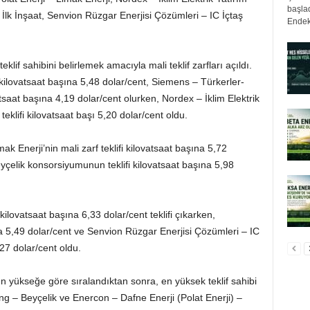
başlad
lk İnşaat, Senvion Rüzgar Enerjisi Çözümleri – IC İçtaş
Endek
eklif sahibini belirlemek amacıyla mali teklif zarfları açıldı.
f kilovatsaat başına 5,48 dolar/cent, Siemens – Türkerler-
tsaat başına 4,19 dolar/cent olurken, Nordex – İklim Elektrik
klifi kilovatsaat başı 5,20 dolar/cent oldu.
ak Enerji’nin mali zarf teklifi kilovatsaat başına 5,72
yçelik konsorsiyumunun teklifi kilovatsaat başına 5,98
 kilovatsaat başına 6,33 dolar/cent teklifi çıkarken,
na 5,49 dolar/cent ve Senvion Rüzgar Enerjisi Çözümleri – IC
5,27 dolar/cent oldu.
ten yükseğe göre sıralandıktan sonra, en yüksek teklif sahibi
ng – Beyçelik ve Enercon – Dafne Enerji (Polat Enerji) –