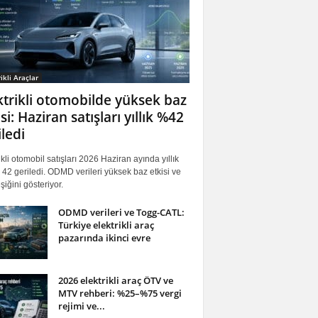
ikli Araçlar
ktrikli otomobilde yüksek baz
si: Haziran satışları yıllık %42
iledi
ikli otomobil satışları 2026 Haziran ayında yıllık
42 geriledi. ODMD verileri yüksek baz etkisi ve
iğini gösteriyor.
ODMD verileri ve Togg-CATL:
Türkiye elektrikli araç
pazarında ikinci evre
2026 elektrikli araç ÖTV ve
MTV rehberi: %25–%75 vergi
rejimi ve...