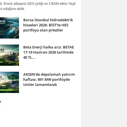
ı. Enerji altyapısı GES çeliği ve CBAM etkisi Yeşil
s odağına aldık.
Borsa İstanbul hidroelektrik
hisseleri 2026: BİST’te HES
portföyü olan şirketler
Beta Enerji halka arzı: BETAE
17-19 Haziran 2026 tarihinde
40 TL...
AKSEN’de depolamalı yatırım
haftası: 891 MW portföyde
izinler tamamlandı