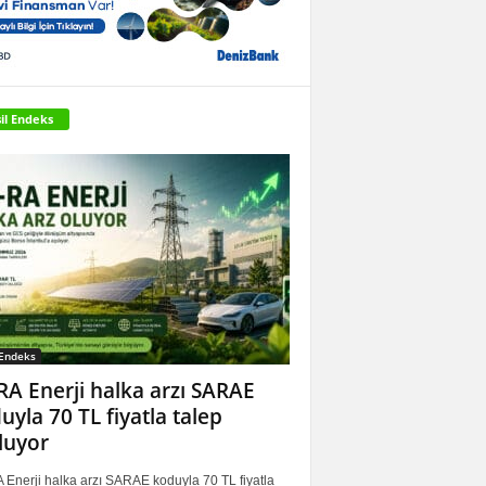
il Endeks
 Endeks
RA Enerji halka arzı SARAE
uyla 70 TL fiyatla talep
luyor
 Enerji halka arzı SARAE koduyla 70 TL fiyatla