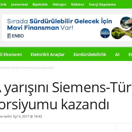
trik
Jeotermal
Biyokütle
Hidrojen
Nükleer
Enerji Depolama
il Ekonomi
Elektrikli Araçlar
Sürdürülebilirlik
AI
E
Türkerler-Kalyon konsorsiyumu kazandı
yarışını Siemens-Tür
orsiyumu kazandı
me tarihi: Eyl 9, 2017 @ 18:43