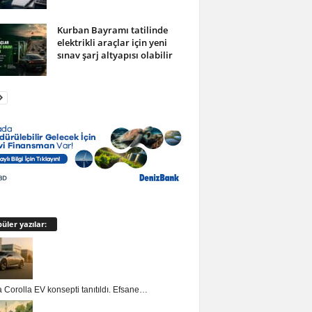
Kurban Bayramı tatilinde
elektrikli araçlar için yeni
sınav şarj altyapısı olabilir
üler yazılar:
 Corolla EV konsepti tanıtıldı. Efsane…