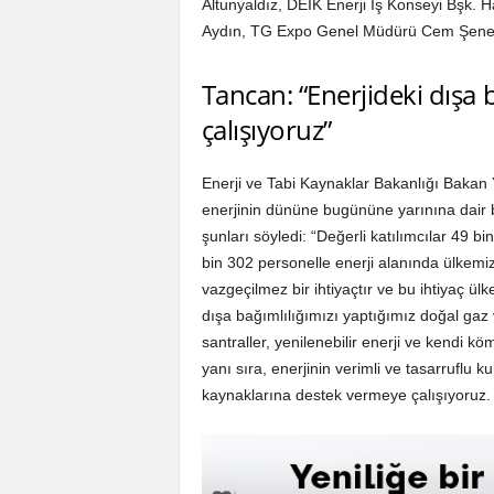
Altunyaldız, DEİK Enerji İş Konseyi Bşk.
Aydın, TG Expo Genel Müdürü Cem Şenel
Tancan: “Enerjideki dışa 
çalışıyoruz”
Enerji ve Tabi Kaynaklar Bakanlığı Bakan 
enerjinin dününe bugününe yarınına dair b
şunları söyledi: “Değerli katılımcılar 49
bin 302 personelle enerji alanında ülkemi
vazgeçilmez bir ihtiyaçtır ve bu ihtiyaç ül
dışa bağımlılığımızı yaptığımız doğal gaz 
santraller, yenilenebilir enerji ve kendi 
yanı sıra, enerjinin verimli ve tasarruflu k
kaynaklarına destek vermeye çalışıyoruz.