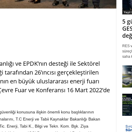
Yeşil
5 g
GES
değ
RES ve
süreçl
saha k
anlığı ve EPDK’nın desteği ile Sektörel
 tarafından 26’ıncısı gerçekleştirilen
nın en büyük uluslararası enerji fuarı
 Çevre Fuar ve Konferansı 16 Mart 2022’de
üvenliği konusuna ilişkin önemli konu başlıklarının
malarını, T.C Enerji ve Tabii Kaynaklar Bakanlığı Bakan
. Enerji, Tabi K., Bilgi ve Tekn. Kom. Bşk. Ziya