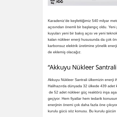
Karadeniz’de keşfettiğimiz 540 milyar met
açısından önemli bir başlangıç oldu. Yeni 
kuyuları yeni bir bakış açısı ve yeni tekn
kalan nükleer enerji hususunda da çok öne
karbonsuz elektrik üretimine yönelik enerj
de eklemiş olacağız.
“Akkuyu Nükleer Santral
Akkuyu Nükleer Santrali ülkemizin enerji 
Halihazırda dünyada 32 ülkede 439 adet ku
de 52 adet nükleer güç reaktörü inşa aşa
geçiyor. Hem fiyatlar hem tedarik konusund
enerjinin önemi çok daha fazla öne çıkıyor
kurulu gücü söz konusu. Bu kurulu gücün y