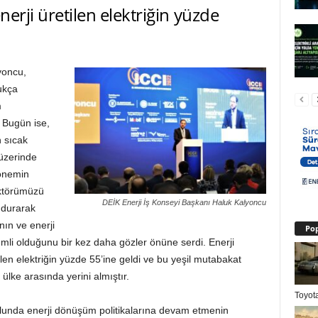
nerji üretilen elektriğin yüzde
yoncu,
ukça
m
 Bugün ise,
 sıcak
üzerinde
dönemin
ektörümüzü
DEİK Enerji İş Konseyi Başkanı Haluk Kalyoncu
ndurarak
nın ve enerji
Pop
emli olduğunu bir kez daha gözler önüne serdi. Enerji
tilen elektriğin yüzde 55’ine geldi ve bu yeşil mutabakat
ülke arasında yerini almıştır.
Toyota
lunda enerji dönüşüm politikalarına devam etmenin