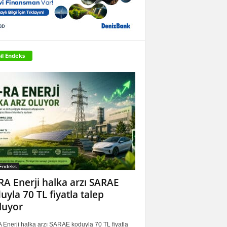
il Endeks
 Endeks
RA Enerji halka arzı SARAE
uyla 70 TL fiyatla talep
luyor
 Enerji halka arzı SARAE koduyla 70 TL fiyatla