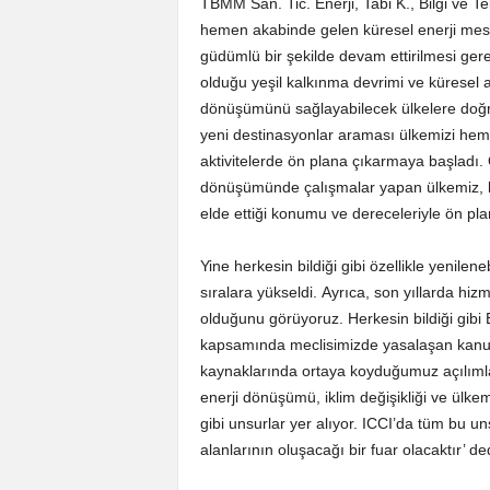
TBMM San. Tic. Enerji, Tabi K., Bilgi ve Te
hemen akabinde gelen küresel enerji mesele
güdümlü bir şekilde devam ettirilmesi ger
olduğu yeşil kalkınma devrimi ve küresel
dönüşümünü sağlayabilecek ülkelere doğr
yeni destinasyonlar araması ülkemizi hem
aktivitelerde ön plana çıkarmaya başladı. Öze
dönüşümünde çalışmalar yapan ülkemiz, k
elde ettiği konumu ve dereceleriyle ön pla
Yine herkesin bildiği gibi özellikle yenilen
sıralara yükseldi. Ayrıca, son yıllarda hizm
olduğunu görüyoruz. Herkesin bildiği gib
kapsamında meclisimizde yasalaşan kanunla
kaynaklarında ortaya koyduğumuz açılımlar
enerji dönüşümü, iklim değişikliği ve ülkem
gibi unsurlar yer alıyor. ICCI’da tüm bu u
alanlarının oluşacağı bir fuar olacaktır’ ded