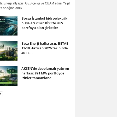
ı. Enerji altyapısı GES çeliği ve CBAM etkisi Yeşil
s odağına aldık.
Borsa İstanbul hidroelektrik
hisseleri 2026: BİST’te HES
portföyü olan şirketler
Beta Enerji halka arzı: BETAE
17-19 Haziran 2026 tarihinde
40 TL...
AKSEN’de depolamalı yatırım
haftası: 891 MW portföyde
izinler tamamlandı