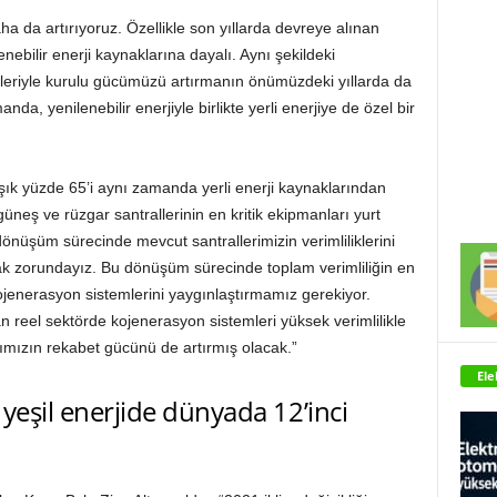
a da artırıyoruz. Özellikle son yıllarda devreye alınan
bilir enerji kaynaklarına dayalı. Aynı şekildeki
alleriyle kurulu gücümüzü artırmanın önümüzdeki yıllarda da
, yenilenebilir enerjiyle birlikte yerli enerjiye de özel bir
k yüzde 65’i aynı zamanda yerli enerji kaynaklarından
üneş ve rüzgar santrallerinin en kritik ekipmanları yurt
 dönüşüm sürecinde mevcut santrallerimizin verimliliklerini
ak zorundayız. Bu dönüşüm sürecinde toplam verimliliğin en
ojenerasyon sistemlerini yaygınlaştırmamız gerekiyor.
an reel sektörde kojenerasyon sistemleri yüksek verimlilikle
arımızın rekabet gücünü de artırmış olacak.”
Ele
 yeşil enerjide dünyada 12’inci