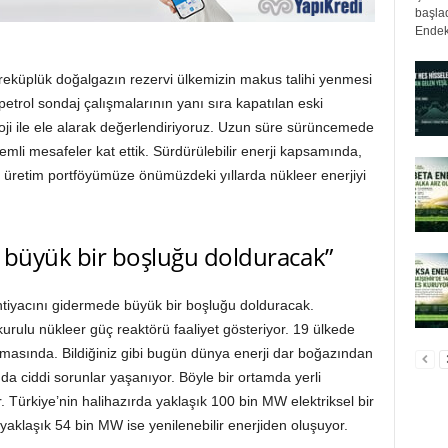
başlad
Endek
reküplük doğalgazın rezervi ülkemizin makus talihi yenmesi
petrol sondaj çalışmalarının yanı sıra kapatılan eski
oloji ile ele alarak değerlendiriyoruz. Uzun süre sürüncemede
mli mesafeler kat ettik. Sürdürülebilir enerji kapsamında,
i üretim portföyümüze önümüzdeki yıllarda nükleer enerjiyi
i büyük bir boşluğu dolduracak”
ihtiyacını gidermede büyük bir boşluğu dolduracak.
rulu nükleer güç reaktörü faaliyet gösteriyor. 19 ülkede
masında. Bildiğiniz gibi bugün dünya enerji dar boğazından
a ciddi sorunlar yaşanıyor. Böyle bir ortamda yerli
. Türkiye’nin halihazırda yaklaşık 100 bin MW elektriksel bir
aklaşık 54 bin MW ise yenilenebilir enerjiden oluşuyor.