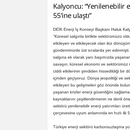
Kalyoncu: “Yenilenebilir e
55’ine ulaştı”
DEİK Enerji İş Konseyi Başkanı Haluk Kal
“Küresel salgınla birlikte sektörümüzü old
etkileyen ve etkileyecek olan ikiz dönüşü
gündemimizde üst sıralarda yer edinmişti.
salgına ek olarak yanı başımızda yaşanan
savaşın, küresel ekonomi ve sektörümüz 
ciddi etkilerinin şimdiden hissedildiği bir 
içinden geçiyoruz. Dünya jeopolitiği ve s
etkileyen bu gelişmeleri göz önünde bulu
yaşanan krizler enerji güvenliğini sağlama
kaynaklarını çeşitlendirmenin ne denli ön
sektörü yenilenebilir enerji yatırımları üre
çerçevesine uyum anlamında en hızlı ilk 5 
Türkiye enerji sektörü karbonsuzlaşma yo