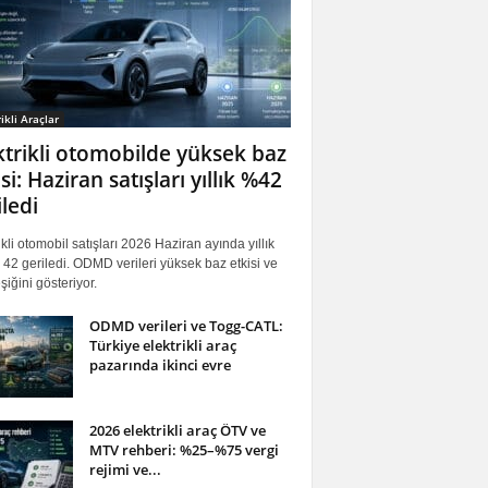
ikli Araçlar
ktrikli otomobilde yüksek baz
si: Haziran satışları yıllık %42
iledi
ikli otomobil satışları 2026 Haziran ayında yıllık
42 geriledi. ODMD verileri yüksek baz etkisi ve
iğini gösteriyor.
ODMD verileri ve Togg-CATL:
Türkiye elektrikli araç
pazarında ikinci evre
2026 elektrikli araç ÖTV ve
MTV rehberi: %25–%75 vergi
rejimi ve...