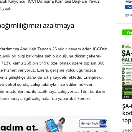
 Haluk Kalyoncu, ICCI Danışma Komitesi Başkanı Yavuz
 yaptı.
bağımlılığımızı azaltmaya
Yeş
Yardımcısı Abdullah Tancan 26 yıldır devam eden ICCI’nin,
üyük bir bilgi birikimine sahip olduğuna dikkat çekerek
 bin 713’ü kamu 268 bin 349’u özel olmak üzere toplam 368
ze hizmet veriyoruz. Enerji, gelişme yolculuğumuzda
kemiz geliştikçe daha da artış kaydetmektedir. Enerjideki
ve petrol sondaj çalışmalarıyla inşa edilen nükleer
kömür madenlerimiz ile azaltmaya çalışıyoruz. Tüm bunların
Yeşil
ullanılmasıyla ilgili çalışmalar da yaparak ülkemizin
ŞA-
kod
top
ŞA-RA