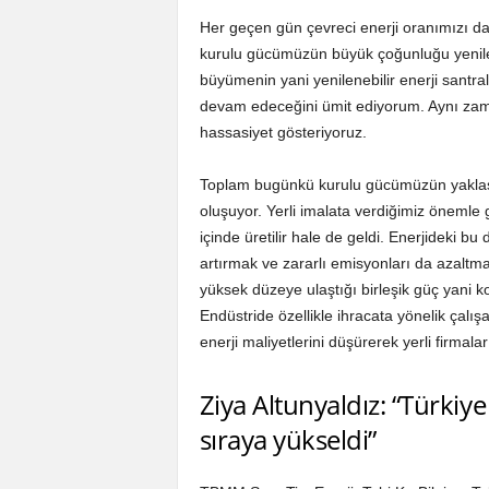
Her geçen gün çevreci enerji oranımızı dah
kurulu gücümüzün büyük çoğunluğu yenilene
büyümenin yani yenilenebilir enerji santr
devam edeceğini ümit ediyorum. Aynı zamanda
hassasiyet gösteriyoruz.
Toplam bugünkü kurulu gücümüzün yaklaşı
oluşuyor. Yerli imalata verdiğimiz önemle g
içinde üretilir hale de geldi. Enerjideki bu
artırmak ve zararlı emisyonları da azaltm
yüksek düzeye ulaştığı birleşik güç yani k
Endüstride özellikle ihracata yönelik çalış
enerji maliyetlerini düşürerek yerli firmal
Ziya Altunyaldız: “Türkiye
sıraya yükseldi”