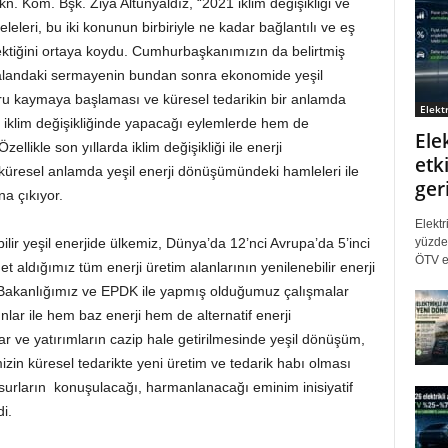
kn. Kom. Bşk. Ziya Altunyaldız, “2021 iklim değişikliği ve
leri, bu iki konunun birbiriyle ne kadar bağlantılı ve eş
ektiğini ortaya koydu. Cumhurbaşkanımızın da belirtmiş
 alandaki sermayenin bundan sonra ekonomide yeşil
u kaymaya başlaması ve küresel tedarikin bir anlamda
Elektr
 iklim değişikliğinde yapacağı eylemlerde hem de
Ele
llikle son yıllarda iklim değişikliği ile enerji
etki
üresel anlamda yeşil enerji dönüşümündeki hamleleri ile
ger
na çıkıyor.
Elektr
yüzde 
ebilir yeşil enerjide ülkemiz, Dünya’da 12’nci Avrupa’da 5’inci
ÖTV eş
et aldığımız tüm enerji üretim alanlarının yenilenebilir enerji
i Bakanlığımız ve EPDK ile yapmış olduğumuz çalışmalar
r ile hem baz enerji hem de alternatif enerji
 ve yatırımların cazip hale getirilmesinde yeşil dönüşüm,
izin küresel tedarikte yeni üretim ve tedarik habı olması
nsurların konuşulacağı, harmanlanacağı eminim inisiyatif
i.