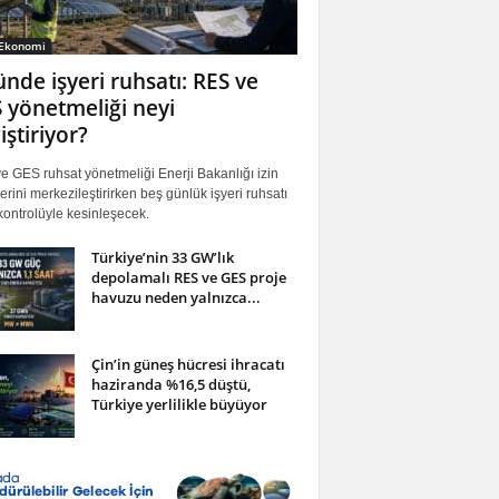
 Ekonomi
ünde işyeri ruhsatı: RES ve
 yönetmeliği neyi
iştiriyor?
 GES ruhsat yönetmeliği Enerji Bakanlığı izin
erini merkezileştirirken beş günlük işyeri ruhsatı
ontrolüyle kesinleşecek.
Türkiye’nin 33 GW’lık
depolamalı RES ve GES proje
havuzu neden yalnızca...
Çin’in güneş hücresi ihracatı
haziranda %16,5 düştü,
Türkiye yerlilikle büyüyor