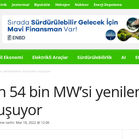
trik
Jeotermal
Biyokütle
Hidrojen
Nükleer
Enerji Depolama
il Ekonomi
Elektrikli Araçlar
Sürdürülebilirlik
AI
E
i yenilenebilir enerjiden oluşuyor
 54 bin MW’si yenilen
luşuyor
lme tarihi: Mar 18, 2022 @ 12:06