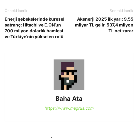
Önceki İçerik
Sonraki İçerik
Enerji şebekelerinde küresel
Akenerji 2025 ilk yarı: 9,55
satranç: Hitachi ve E.ON’un
milyar TL gelir, 537,4 milyon
700 milyon dolarlık hamlesi
TL net zarar
ve Türkiye’nin yükselen rolü
Baha Ata
https://www.magrus.com