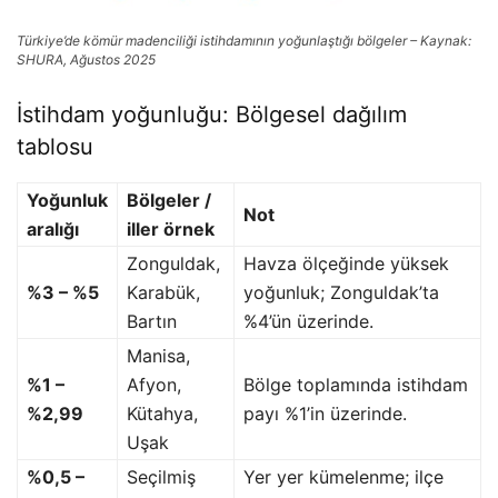
Türkiye’de kömür madenciliği istihdamının yoğunlaştığı bölgeler – Kaynak:
SHURA, Ağustos 2025
İstihdam yoğunluğu: Bölgesel dağılım
tablosu
Yoğunluk
Bölgeler /
Not
aralığı
iller örnek
Zonguldak,
Havza ölçeğinde yüksek
%3 – %5
Karabük,
yoğunluk; Zonguldak’ta
Bartın
%4’ün üzerinde.
Manisa,
%1 –
Afyon,
Bölge toplamında istihdam
%2,99
Kütahya,
payı %1’in üzerinde.
Uşak
%0,5 –
Seçilmiş
Yer yer kümelenme; ilçe