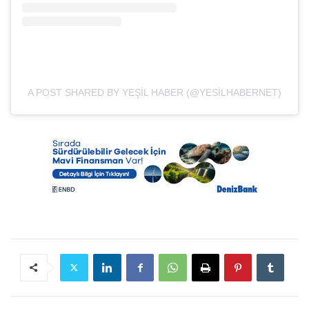
A POST SHARED BY YEŞIL HABER (@YESILHABERNET)