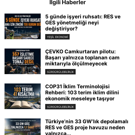
İlgili Haberler
5 günde işyeri ruhsatı: RES ve
GES yönetmeliği neyi
değiştiriyor?
YEŞIL EKONOMI
ÇEVKO Camkurtaran pilotu:
Başarı yalnızca toplanan cam
miktarıyla ölçülmeyecek
SÜRDÜRÜLEBILIRLIK
COP31 İklim Terminolojisi
Rehberi: 103 terim iklim dilini
ekonomik meseleye taşıyor
SÜRDÜRÜLEBILIRLIK
Türkiye’nin 33 GW’lık depolamalı
RES ve GES proje havuzu neden
yalnızca...