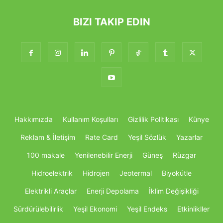
BIZI TAKIP EDIN
Hakkımızda
Kullanım Koşulları
Gizlilik Politikası
Künye
Reklam & İletişim
Rate Card
Yeşil Sözlük
Yazarlar
100 makale
Yenilenebilir Enerji
Güneş
Rüzgar
Hidroelektrik
Hidrojen
Jeotermal
Biyokütle
Elektrikli Araçlar
Enerji Depolama
İklim Değişikliği
Sürdürülebilirlik
Yeşil Ekonomi
Yeşil Endeks
Etkinlikller