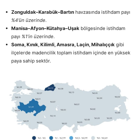
Zonguldak–Karabük–Bartın
havzasında istihdam payı
%4’ün üzerinde
.
Manisa–Afyon–Kütahya–Uşak
bölgesinde istihdam
payı
%1’in üzerinde
.
Soma, Kınık, Kilimli, Amasra, Laçin, Mihalıççık
gibi
ilçelerde madencilik toplam istihdam içinde en yüksek
paya sahip sektör.