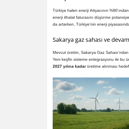
Türkiye halen enerji ihtiyacının %90’ından f
enerji ithalat faturasını düşürme potansiy
da artarken, Türkiye’nin enerji piyasasınd
Sakarya gaz sahası ve devam 
Mevcut üretim, Sakarya Gaz Sahası’nda
Yeni keşfin sisteme entegrasyonu ile bu üre
2027 yılına kadar
üretime alınması hedefl