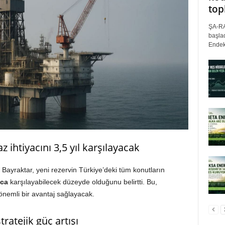
top
ŞA-RA
başlad
Endek
z ihtiyacını 3,5 yıl karşılayacak
 Bayraktar, yeni rezervin Türkiye’deki tüm konutların
nca
karşılayabilecek düzeyde olduğunu belirtti. Bu,
 önemli bir avantaj sağlayacak.
tratejik güç artışı