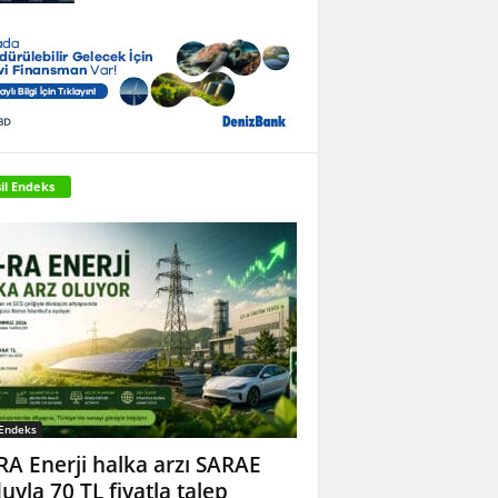
il Endeks
 Endeks
RA Enerji halka arzı SARAE
uyla 70 TL fiyatla talep