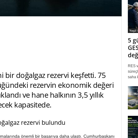
Yeşil
5 g
GES
değ
RES ve
süreçl
 bir doğalgaz rezervi keşfetti. 75
saha k
ğündeki rezervin ekonomik değeri
klandı ve hane halkının 3,5 yıllık
lecek kapasitede.
ğalgaz rezervi bulundu
ışmalarında önemli bir başarıya daha ulaştı. Cumhurbaşkanı