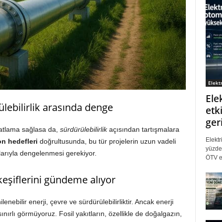
Elektr
Ele
rülebilirlik arasında denge
etki
ger
hatlama sağlasa da,
sürdürülebilirlik
açısından tartışmalara
Elektr
on hedefleri
doğrultusunda, bu tür projelerin uzun vadeli
yüzde 
ımlarıyla dengelenmesi gerekiyor.
ÖTV eş
eşiflerini gündeme alıyor
ebilir enerji, çevre ve sürdürülebilirliktir. Ancak enerji
rlı görmüyoruz. Fosil yakıtların, özellikle de doğalgazın,