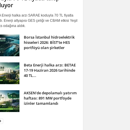
luyor
 Enerji halka arzı SARAE koduyla 70 TL fiyatla
ı. Enerji altyapısı GES çeliği ve CBAM etkisi Yeşil
s odağına aldık.
Borsa İstanbul hidroelektrik
hisseleri 2026: BİST’te HES
portföyü olan şirketler
Beta Enerji halka arzı: BETAE
17-19 Haziran 2026 tarihinde
40 TL...
AKSEN’de depolamalı yatırım
haftası: 891 MW portföyde
izinler tamamlandı