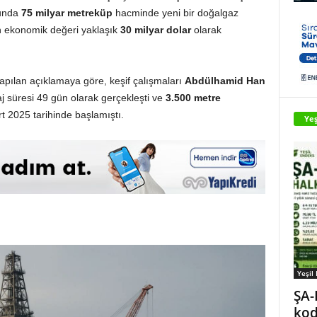
sunda
75 milyar metreküp
hacminde yeni bir doğalgaz
in ekonomik değeri yaklaşık
30 milyar dolar
olarak
yapılan açıklamaya göre, keşif çalışmaları
Abdülhamid Han
j süresi 49 gün olarak gerçekleşti ve
3.500 metre
 2025 tarihinde başlamıştı.
Yeş
Yeşil
ŞA-
kod