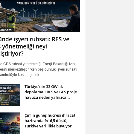
 Ekonomi
ünde işyeri ruhsatı: RES ve
 yönetmeliği neyi
iştiriyor?
 GES ruhsat yönetmeliği Enerji Bakanlığı izin
erini merkezileştirirken beş günlük işyeri ruhsatı
ontrolüyle kesinleşecek.
Türkiye’nin 33 GW’lık
depolamalı RES ve GES proje
havuzu neden yalnızca...
Çin’in güneş hücresi ihracatı
haziranda %16,5 düştü,
Türkiye yerlilikle büyüyor