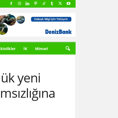
tkinlikler
İK
Mimari
ük yeni
ımsızlığına