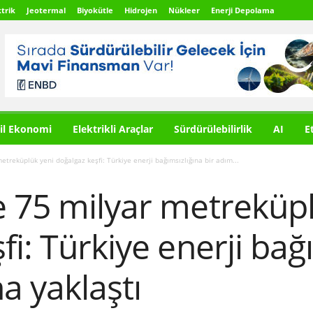
trik
Jeotermal
Biyokütle
Hidrojen
Nükleer
Enerji Depolama
il Ekonomi
Elektrikli Araçlar
Sürdürülebilirlik
AI
E
treküplük yeni doğalgaz keşfi: Türkiye enerji bağımsızlığına bir adım...
e 75 milyar metreküpl
fi: Türkiye enerji bağ
a yaklaştı