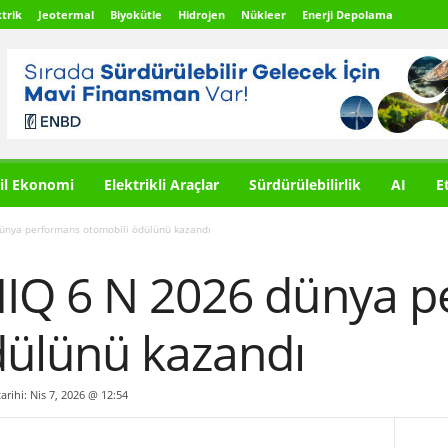
trik
Jeotermal
Biyokütle
Hidrojen
Nükleer
Enerji Depolama
il Ekonomi
Elektrikli Araçlar
Sürdürülebilirlik
AI
E
ünya performans otomobili ödülünü kazandı
IQ 6 N 2026 dünya 
dülünü kazandı
tarihi: Nis 7, 2026 @ 12:54