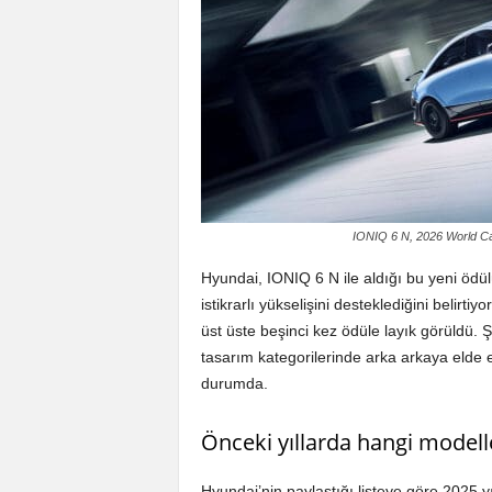
IONIQ 6 N, 2026 World Ca
Hyundai, IONIQ 6 N ile aldığı bu yeni öd
istikrarlı yükselişini desteklediğini belirt
üst üste beşinci kez ödüle layık görüldü. Şi
tasarım kategorilerinde arka arkaya elde 
durumda.
Önceki yıllarda hangi modelle
Hyundai’nin paylaştığı listeye göre 2025 y