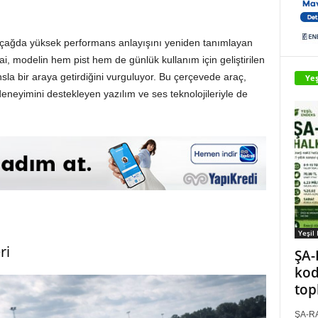
i çağda yüksek performans anlayışını yeniden tanımlayan
i, modelin hem pist hem de günlük kullanım için geliştirilen
nsla bir araya getirdiğini vurguluyor. Bu çerçevede araç,
Yeş
deneyimini destekleyen yazılım ve ses teknolojileriyle de
Yeşil
ri
ŞA-
kod
top
ŞA-RA