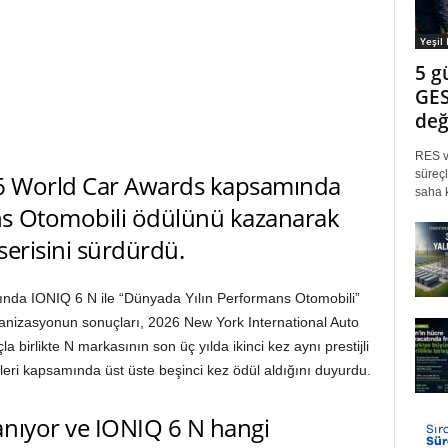
Yeşil
5 g
GES
değ
RES ve
süreçl
6 World Car Awards kapsamında
saha k
ns Otomobili ödülünü kazanarak
serisini sürdürdü.
da IONIQ 6 N ile “Dünyada Yılın Performans Otomobili”
anizasyonun sonuçları, 2026 New York International Auto
a birlikte N markasının son üç yılda ikinci kez aynı prestijli
eri kapsamında üst üste beşinci kez ödül aldığını duyurdu.
anıyor ve IONIQ 6 N hangi