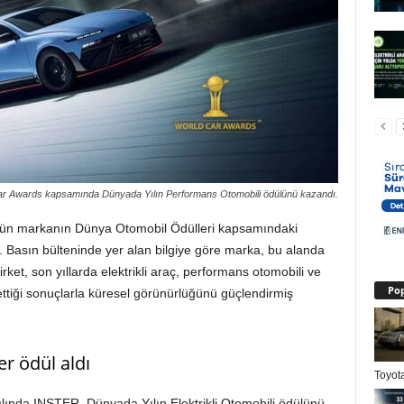
r Awards kapsamında Dünyada Yılın Performans Otomobili ödülünü kazandı.
ülün markanın Dünya Otomobil Ödülleri kapsamındaki
iyor. Basın bülteninde yer alan bilgiye göre marka, bu alanda
rket, son yıllarda elektrikli araç, performans otomobili ve
Pop
ettiği sonuçlarla küresel görünürlüğünü güçlendirmiş
r ödül aldı
Toyota
ılında INSTER, Dünyada Yılın Elektrikli Otomobili ödülünü