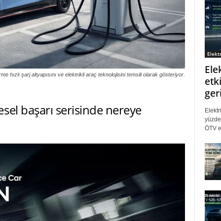
Elektr
Ele
e hızlı şarj altyapısını ve elektrikli araç teknolojisini temsili olarak gösteriyor.
etki
ger
sel başarı serisinde nereye
Elektr
yüzde 
ÖTV eş