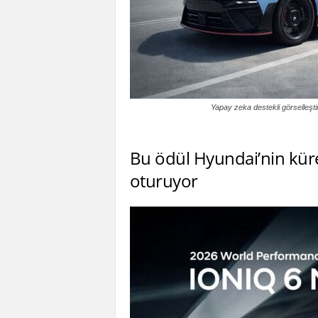
Yapay zeka destekli görselleştirm
Bu ödül Hyundai’nin küre
oturuyor