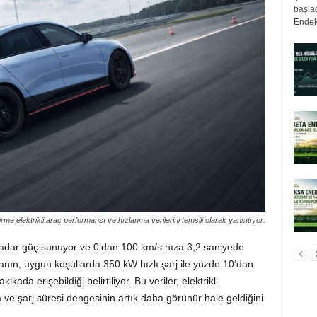
başlad
Endek
rme elektrikli araç performansı ve hızlanma verilerini temsili olarak yansıtıyor.
kadar güç sunuyor ve 0’dan 100 km/s hıza 3,2 saniyede
nın, uygun koşullarda 350 kW hızlı şarj ile yüzde 10’dan
ada erişebildiği belirtiliyor. Bu veriler, elektrikli
ve şarj süresi dengesinin artık daha görünür hale geldiğini