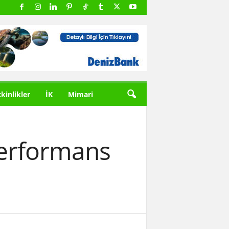
tkinlikler
İK
Mimari
performans