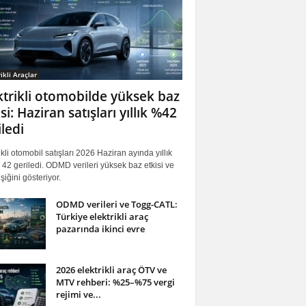
ikli Araçlar
ktrikli otomobilde yüksek baz
si: Haziran satışları yıllık %42
iledi
ikli otomobil satışları 2026 Haziran ayında yıllık
42 geriledi. ODMD verileri yüksek baz etkisi ve
iğini gösteriyor.
ODMD verileri ve Togg-CATL:
Türkiye elektrikli araç
pazarında ikinci evre
2026 elektrikli araç ÖTV ve
MTV rehberi: %25–%75 vergi
rejimi ve...