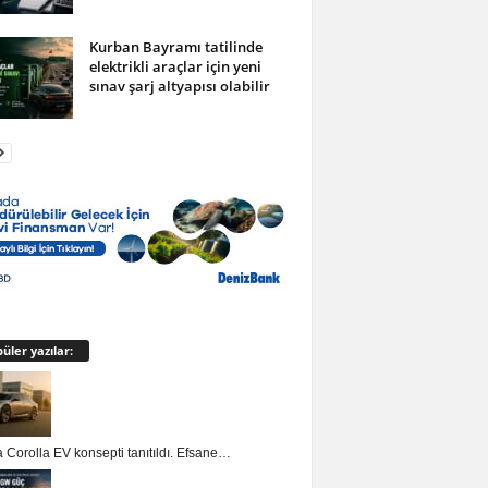
Kurban Bayramı tatilinde
elektrikli araçlar için yeni
sınav şarj altyapısı olabilir
üler yazılar:
 Corolla EV konsepti tanıtıldı. Efsane…