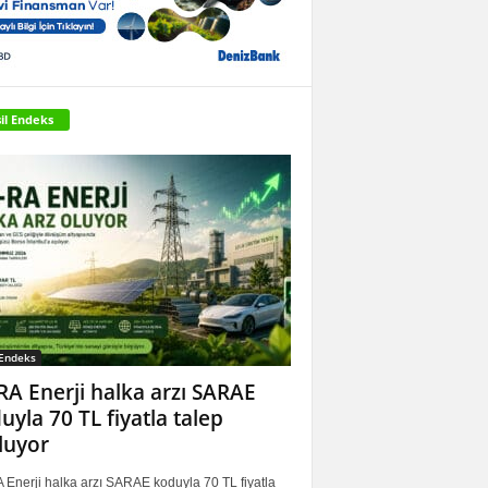
il Endeks
 Endeks
RA Enerji halka arzı SARAE
uyla 70 TL fiyatla talep
luyor
 Enerji halka arzı SARAE koduyla 70 TL fiyatla