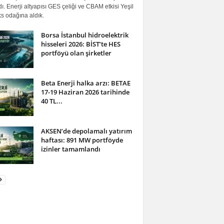
ı. Enerji altyapısı GES çeliği ve CBAM etkisi Yeşil
s odağına aldık.
Borsa İstanbul hidroelektrik
hisseleri 2026: BİST’te HES
portföyü olan şirketler
Beta Enerji halka arzı: BETAE
17-19 Haziran 2026 tarihinde
40 TL...
AKSEN’de depolamalı yatırım
haftası: 891 MW portföyde
izinler tamamlandı