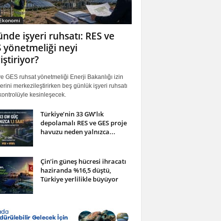
 Ekonomi
ünde işyeri ruhsatı: RES ve
 yönetmeliği neyi
iştiriyor?
 GES ruhsat yönetmeliği Enerji Bakanlığı izin
erini merkezileştirirken beş günlük işyeri ruhsatı
ontrolüyle kesinleşecek.
Türkiye’nin 33 GW’lık
depolamalı RES ve GES proje
havuzu neden yalnızca...
Çin’in güneş hücresi ihracatı
haziranda %16,5 düştü,
Türkiye yerlilikle büyüyor