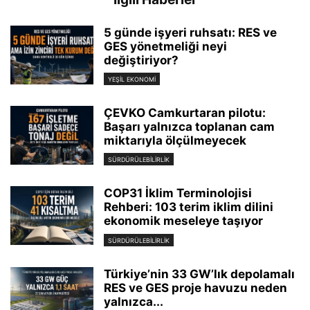
5 günde işyeri ruhsatı: RES ve
GES yönetmeliği neyi
değiştiriyor?
YEŞIL EKONOMI
ÇEVKO Camkurtaran pilotu:
Başarı yalnızca toplanan cam
miktarıyla ölçülmeyecek
SÜRDÜRÜLEBILIRLIK
COP31 İklim Terminolojisi
Rehberi: 103 terim iklim dilini
ekonomik meseleye taşıyor
SÜRDÜRÜLEBILIRLIK
Türkiye’nin 33 GW’lık depolamalı
RES ve GES proje havuzu neden
yalnızca...