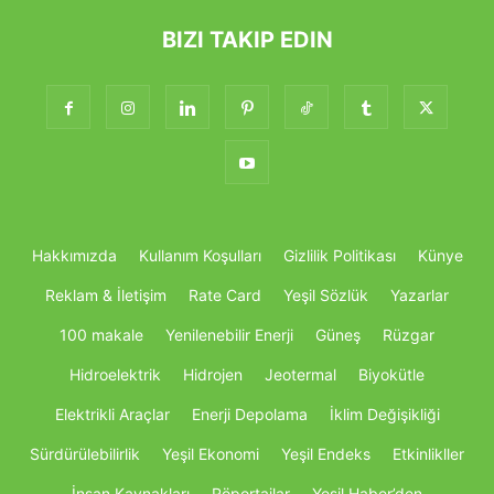
BIZI TAKIP EDIN
Hakkımızda
Kullanım Koşulları
Gizlilik Politikası
Künye
Reklam & İletişim
Rate Card
Yeşil Sözlük
Yazarlar
100 makale
Yenilenebilir Enerji
Güneş
Rüzgar
Hidroelektrik
Hidrojen
Jeotermal
Biyokütle
Elektrikli Araçlar
Enerji Depolama
İklim Değişikliği
Sürdürülebilirlik
Yeşil Ekonomi
Yeşil Endeks
Etkinlikller
İnsan Kaynakları
Röportajlar
Yeşil Haber’den