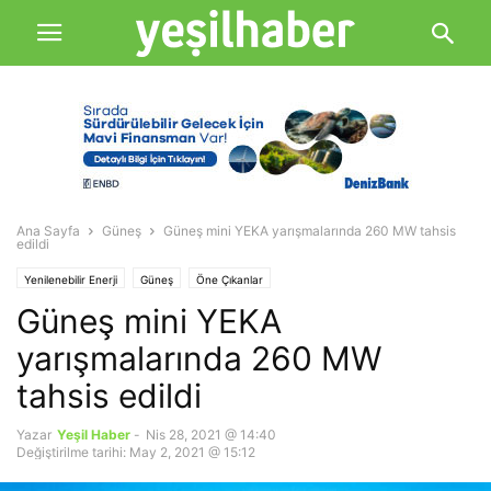
Ana Sayfa
Güneş
Güneş mini YEKA yarışmalarında 260 MW tahsis
edildi
Yenilenebilir Enerji
Güneş
Öne Çıkanlar
Güneş mini YEKA
yarışmalarında 260 MW
tahsis edildi
Yazar
Yeşil Haber
-
Nis 28, 2021 @ 14:40
Değiştirilme tarihi: May 2, 2021 @ 15:12