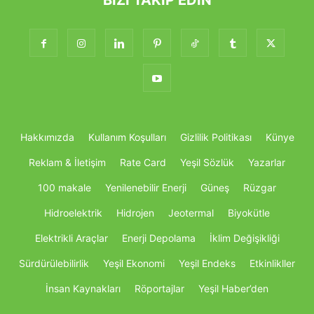
BIZI TAKIP EDIN
Hakkımızda
Kullanım Koşulları
Gizlilik Politikası
Künye
Reklam & İletişim
Rate Card
Yeşil Sözlük
Yazarlar
100 makale
Yenilenebilir Enerji
Güneş
Rüzgar
Hidroelektrik
Hidrojen
Jeotermal
Biyokütle
Elektrikli Araçlar
Enerji Depolama
İklim Değişikliği
Sürdürülebilirlik
Yeşil Ekonomi
Yeşil Endeks
Etkinlikller
İnsan Kaynakları
Röportajlar
Yeşil Haber’den