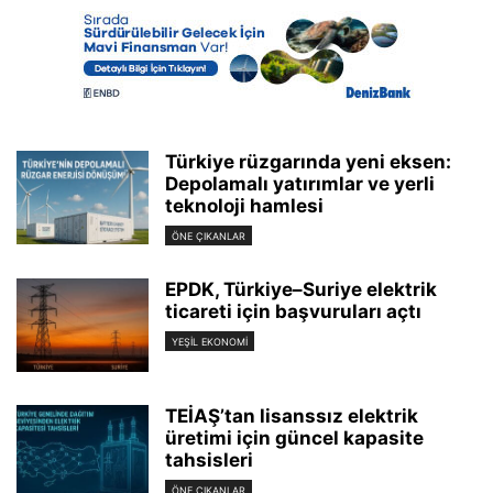
Türkiye rüzgarında yeni eksen:
Depolamalı yatırımlar ve yerli
teknoloji hamlesi
ÖNE ÇIKANLAR
EPDK, Türkiye–Suriye elektrik
ticareti için başvuruları açtı
YEŞIL EKONOMI
TEİAŞ’tan lisanssız elektrik
üretimi için güncel kapasite
tahsisleri
ÖNE ÇIKANLAR