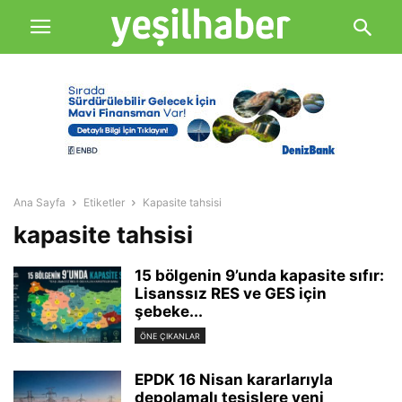
Ana Sayfa
Etiketler
Kapasite tahsisi
kapasite tahsisi
15 bölgenin 9’unda kapasite sıfır:
Lisanssız RES ve GES için
şebeke...
ÖNE ÇIKANLAR
EPDK 16 Nisan kararlarıyla
depolamalı tesislere yeni