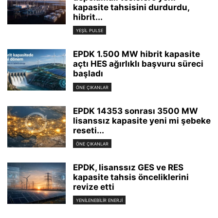
kapasite tahsisini durdurdu,
hibrit...
YEŞIL PULSE
EPDK 1.500 MW hibrit kapasite
açtı HES ağırlıklı başvuru süreci
başladı
ÖNE ÇIKANLAR
EPDK 14353 sonrası 3500 MW
lisanssız kapasite yeni mi şebeke
reseti...
ÖNE ÇIKANLAR
EPDK, lisanssız GES ve RES
kapasite tahsis önceliklerini
revize etti
YENILENEBILIR ENERJI