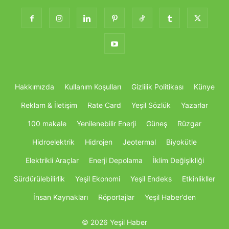
Hakkımızda
Kullanım Koşulları
Gizlilik Politikası
Künye
Reklam & İletişim
Rate Card
Yeşil Sözlük
Yazarlar
100 makale
Yenilenebilir Enerji
Güneş
Rüzgar
Hidroelektrik
Hidrojen
Jeotermal
Biyokütle
Elektrikli Araçlar
Enerji Depolama
İklim Değişikliği
Sürdürülebilirlik
Yeşil Ekonomi
Yeşil Endeks
Etkinlikller
İnsan Kaynakları
Röportajlar
Yeşil Haber’den
© 2026 Yeşil Haber