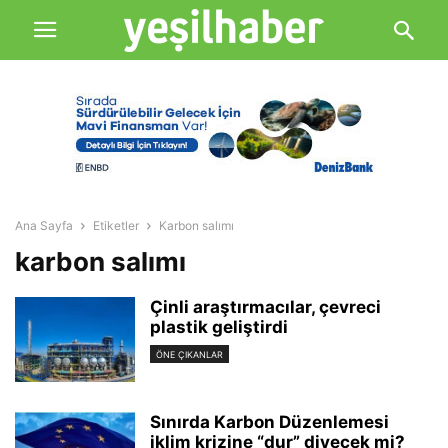
Ana Sayfa
Etiketler
Karbon salımı
karbon salımı
Çinli araştırmacılar, çevreci
plastik geliştirdi
ÖNE ÇIKANLAR
Sınırda Karbon Düzenlemesi
iklim krizine “dur” diyecek mi?