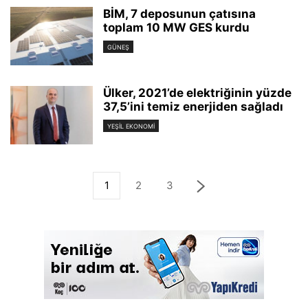
BİM, 7 deposunun çatısına
toplam 10 MW GES kurdu
GÜNEŞ
Ülker, 2021’de elektriğinin yüzde
37,5’ini temiz enerjiden sağladı
YEŞIL EKONOMI
1
2
3