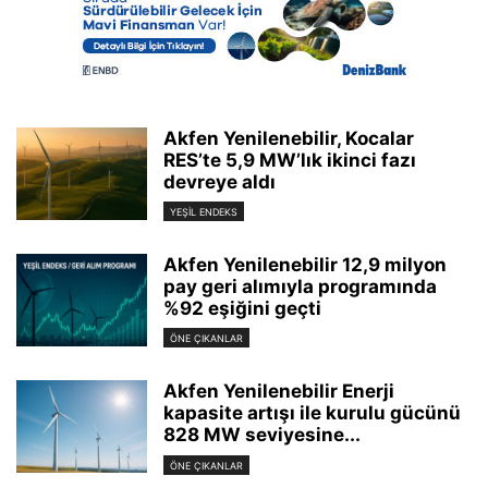
Akfen Yenilenebilir, Kocalar
RES’te 5,9 MW’lık ikinci fazı
devreye aldı
YEŞIL ENDEKS
Akfen Yenilenebilir 12,9 milyon
pay geri alımıyla programında
%92 eşiğini geçti
ÖNE ÇIKANLAR
Akfen Yenilenebilir Enerji
kapasite artışı ile kurulu gücünü
828 MW seviyesine...
ÖNE ÇIKANLAR