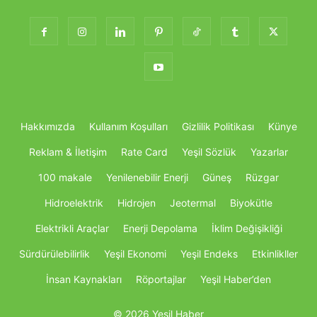
Hakkımızda
Kullanım Koşulları
Gizlilik Politikası
Künye
Reklam & İletişim
Rate Card
Yeşil Sözlük
Yazarlar
100 makale
Yenilenebilir Enerji
Güneş
Rüzgar
Hidroelektrik
Hidrojen
Jeotermal
Biyokütle
Elektrikli Araçlar
Enerji Depolama
İklim Değişikliği
Sürdürülebilirlik
Yeşil Ekonomi
Yeşil Endeks
Etkinlikller
İnsan Kaynakları
Röportajlar
Yeşil Haber’den
© 2026 Yeşil Haber