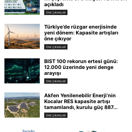
açıkladı
ÖNE ÇIKANLAR
Türkiye’de rüzgar enerjisinde
yeni dönem: Kapasite artışları
öne çıkıyor
ÖNE ÇIKANLAR
BIST 100 rekorun ertesi günü:
12.000 üzerinde yeni denge
arayışı
ÖNE ÇIKANLAR
Akfen Yenilenebilir Enerji’nin
Kocalar RES kapasite artışı
tamamlandı, kurulu güç 887...
ÖNE ÇIKANLAR