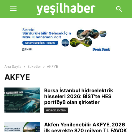
Ana Sayfa
Etiketler
AKFYE
AKFYE
Borsa İstanbul hidroelektrik
hisseleri 2026: BİST’te HES
portföyü olan şirketler
HIDROELEKTRIK
Akfen Yenilenebilir AKFYE, 2026
ilk çeyrekte 870 milyon TL FAVÖK