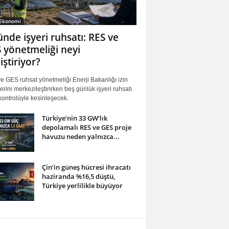
 Ekonomi
ünde işyeri ruhsatı: RES ve
 yönetmeliği neyi
iştiriyor?
 GES ruhsat yönetmeliği Enerji Bakanlığı izin
erini merkezileştirirken beş günlük işyeri ruhsatı
ontrolüyle kesinleşecek.
Türkiye’nin 33 GW’lık
depolamalı RES ve GES proje
havuzu neden yalnızca...
Çin’in güneş hücresi ihracatı
haziranda %16,5 düştü,
Türkiye yerlilikle büyüyor