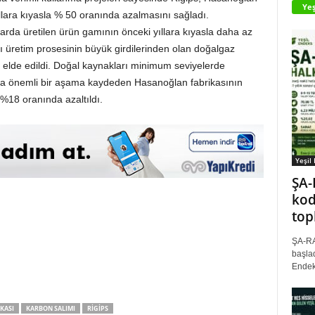
Yeş
ıllara kıyasla % 50 oranında azalmasını sağladı.
ktarda üretilen ürün gamının önceki yıllara kıyasla daha az
lçı üretim prosesinin büyük girdilerinden olan doğalgaz
f elde edildi. Doğal kaynakları minimum seviyelerde
nda önemli bir aşama kaydeden Hasanoğlan fabrikasının
 %18 oranında azaltıldı.
Yeşil
ŞA-
kod
top
ŞA-RA
başlad
Endek
KASI
KARBON SALIMI
RIGIPS