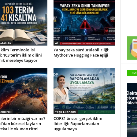
ebilirlik
AI
klim Terminolojisi
Yapay zeka sürdürülebilirliği:
: 103 terim iklim dilini
Mythos ve Hugging Face eşiği
ik meseleye taşıyor
Ele
ebilirlik
Yeşil Ekonomi
erin bir müziği var mı?
COP31 öncesi gerçek iklim
l’dan küresel fayların
liderliği: Raporlamadan
eka ile okunan ritmi
uygulamaya