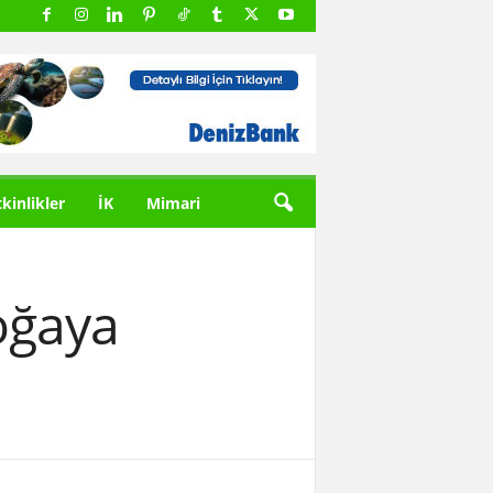
tkinlikler
İK
Mimari
doğaya