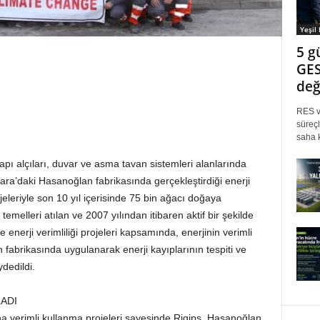
Yeşil
5 g
GES
değ
RES ve
süreçl
saha k
pı alçıları, duvar ve asma tavan sistemleri alanlarında
kara’daki Hasanoğlan fabrikasında gerçekleştirdiği enerji
ojeleriyle son 10 yıl içerisinde 75 bin ağacı doğaya
emelleri atılan ve 2007 yılından itibaren aktif bir şekilde
enerji verimliliği projeleri kapsamında, enerjinin verimli
n fabrikasında uygulanarak enerji kayıplarının tespiti ve
dedildi.
ADI
aha verimli kullanma projeleri sayesinde Rigips, Hasanoğlan