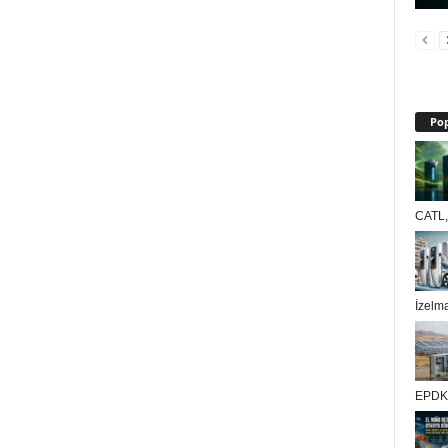
Pop
CATL, 
İzelma
EPDK k