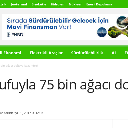
trik
Jeotermal
Biyokütle
Hidrojen
Nükleer
Enerji Depolama
il Ekonomi
Elektrikli Araçlar
Sürdürülebilirlik
AI
E
5 bin ağacı doğaya kazandırdı
rufuyla 75 bin ağacı 
me tarihi: Eyl 10, 2017 @ 12:03