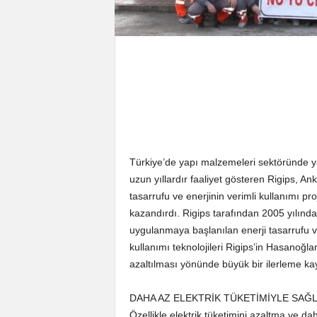
Türkiye’de yapı malzemeleri sektöründe ya
uzun yıllardır faaliyet gösteren Rigips, An
tasarrufu ve enerjinin verimli kullanımı pr
kazandırdı. Rigips tarafından 2005 yılında t
uygulanmaya başlanılan enerji tasarrufu ve 
kullanımı teknolojileri Rigips’in Hasanoğla
azaltılması yönünde büyük bir ilerleme kay
DAHA AZ ELEKTRİK TÜKETİMİYLE SAĞL
Özellikle elektrik tüketimini azaltma ve d