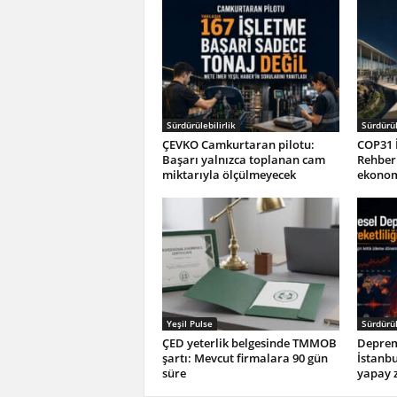
Sürdürülebilirlik
Sürdürül
ÇEVKO Camkurtaran pilotu:
COP31 İ
Başarı yalnızca toplanan cam
Rehberi
miktarıyla ölçülmeyecek
ekonom
Yeşil Pulse
Sürdürül
ÇED yeterlik belgesinde TMMOB
Depreml
şartı: Mevcut firmalara 90 gün
İstanbu
süre
yapay z