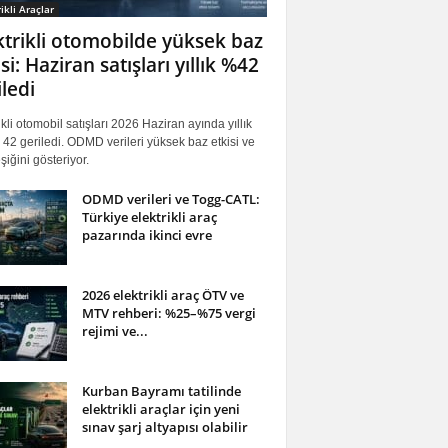
ikli Araçlar
ktrikli otomobilde yüksek baz
si: Haziran satışları yıllık %42
iledi
ikli otomobil satışları 2026 Haziran ayında yıllık
42 geriledi. ODMD verileri yüksek baz etkisi ve
iğini gösteriyor.
ODMD verileri ve Togg-CATL:
Türkiye elektrikli araç
pazarında ikinci evre
2026 elektrikli araç ÖTV ve
MTV rehberi: %25–%75 vergi
rejimi ve...
Kurban Bayramı tatilinde
elektrikli araçlar için yeni
sınav şarj altyapısı olabilir