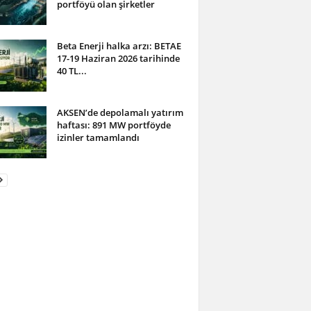
portföyü olan şirketler
Beta Enerji halka arzı: BETAE
17-19 Haziran 2026 tarihinde
40 TL...
AKSEN’de depolamalı yatırım
haftası: 891 MW portföyde
izinler tamamlandı