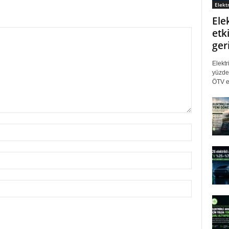
Elektr
Ele
etki
ger
Elektr
yüzde 
ÖTV eş