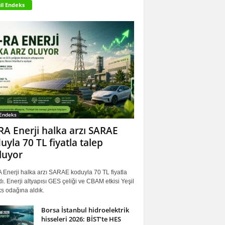
il Endeks
 Endeks
RA Enerji halka arzı SARAE
uyla 70 TL fiyatla talep
luyor
 Enerji halka arzı SARAE koduyla 70 TL fiyatla
ı. Enerji altyapısı GES çeliği ve CBAM etkisi Yeşil
s odağına aldık.
Borsa İstanbul hidroelektrik
hisseleri 2026: BİST’te HES