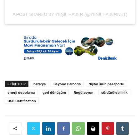
A POST SHARED BY YEŞIL HABER (@YESILHABERNET)
ETIKETLER
batarya
Beyond Barcode
dijital ürün pasaportu
enerji depolama
geri dönüşüm
Regülasyon
sürdürülebilirlik
USB Certification