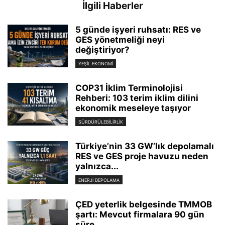
İlgili Haberler
5 günde işyeri ruhsatı: RES ve
GES yönetmeliği neyi
değiştiriyor?
YEŞIL EKONOMI
COP31 İklim Terminolojisi
Rehberi: 103 terim iklim dilini
ekonomik meseleye taşıyor
SÜRDÜRÜLEBILIRLIK
Türkiye’nin 33 GW’lık depolamalı
RES ve GES proje havuzu neden
yalnızca...
ENERJI DEPOLAMA
ÇED yeterlik belgesinde TMMOB
şartı: Mevcut firmalara 90 gün
süre