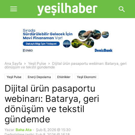
Ana Sayfa
Yeşil Pulse
Dijital ürün pasaportu webinarı: Batarya, geri
dönüşüm ve tekstil gündemde
Yeşil Pulse
Enerji Depolama
Etkinlikler
Yeşil Ekonomi
Dijital ürün pasaportu
webinarı: Batarya, geri
dönüşüm ve tekstil
gündemde
Yazar
Baha Ata
-
Şub 8, 2026 @ 15:30
Değiştirilme tarihi: Şub 8, 2026 @ 16:18