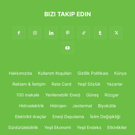
BIZI TAKIP EDIN
Hakkımızda
Kullanım Koşulları
Gizlilik Politikası
Künye
Reklam & İletişim
Rate Card
Yeşil Sözlük
Yazarlar
100 makale
Yenilenebilir Enerji
Güneş
Rüzgar
Hidroelektrik
Hidrojen
Jeotermal
Biyokütle
Elektrikli Araçlar
Enerji Depolama
İklim Değişikliği
Sürdürülebilirlik
Yeşil Ekonomi
Yeşil Endeks
Etkinlikller