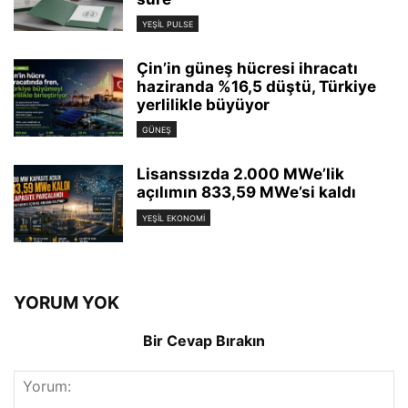
YEŞIL PULSE
Çin’in güneş hücresi ihracatı
haziranda %16,5 düştü, Türkiye
yerlilikle büyüyor
GÜNEŞ
Lisanssızda 2.000 MWe’lik
açılımın 833,59 MWe’si kaldı
YEŞIL EKONOMI
YORUM YOK
Bir Cevap Bırakın