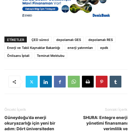
ETIKETLER
ÇED süreci
depolamalı GES
depolamalı RES
Enerji ve Tabii Kaynaklar Bakanlığı
enerji yatırımları
epdk
Önlisans İptali
Teminat Mektubu
Önceki İçerik
Sonraki İçerik
Güneydoğu’da enerji
SHURA: Entegre enerji
okuryazarlığı için yeni bir
yönetimi finansmanı
adım: Dört üniversiteden
verimlilik ve