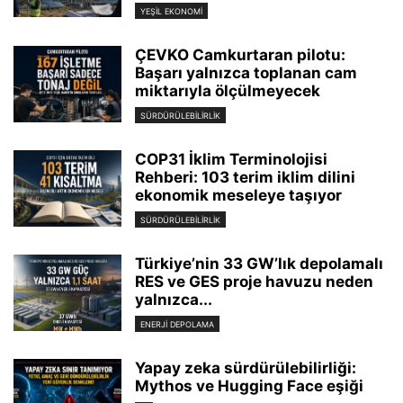
YEŞIL EKONOMI
ÇEVKO Camkurtaran pilotu:
Başarı yalnızca toplanan cam
miktarıyla ölçülmeyecek
SÜRDÜRÜLEBILIRLIK
COP31 İklim Terminolojisi
Rehberi: 103 terim iklim dilini
ekonomik meseleye taşıyor
SÜRDÜRÜLEBILIRLIK
Türkiye’nin 33 GW’lık depolamalı
RES ve GES proje havuzu neden
yalnızca...
ENERJI DEPOLAMA
Yapay zeka sürdürülebilirliği:
Mythos ve Hugging Face eşiği