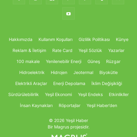
Hakkımızda
Kullanım Koşulları
Gizlilik Politikası
Künye
Reklam & İletişim
Rate Card
Yeşil Sözlük
Yazarlar
100 makale
Yenilenebilir Enerji
Güneş
Rüzgar
Hidroelektrik
Hidrojen
Jeotermal
Biyokütle
Elektrikli Araçlar
Enerji Depolama
İklim Değişikliği
Sürdürülebilirlik
Yeşil Ekonomi
Yeşil Endeks
Etkinlikller
İnsan Kaynakları
Röportajlar
Yeşil Haber’den
© 2026 Yeşil Haber
Bir Magrus projesidir.