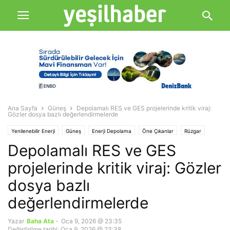
Ana Sayfa
Güneş
Depolamalı RES ve GES projelerinde kritik viraj:
Gözler dosya bazlı değerlendirmelerde
Yenilenebilir Enerji
Güneş
Enerji Depolama
Öne Çıkanlar
Rüzgar
Depolamalı RES ve GES
Yeşil Ekonomi
projelerinde kritik viraj: Gözler
dosya bazlı
değerlendirmelerde
Yazar
Baha Ata
-
Oca 9, 2026 @ 23:35
Değiştirilme tarihi: Oca 9, 2026 @ 23:38