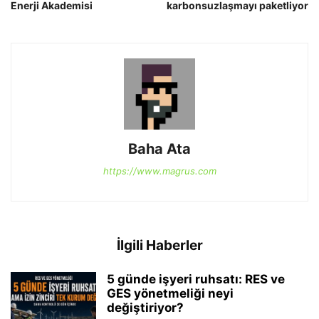
Enerji Akademisi
karbonsuzlaşmayı paketliyor
Baha Ata
https://www.magrus.com
İlgili Haberler
5 günde işyeri ruhsatı: RES ve
GES yönetmeliği neyi
değiştiriyor?