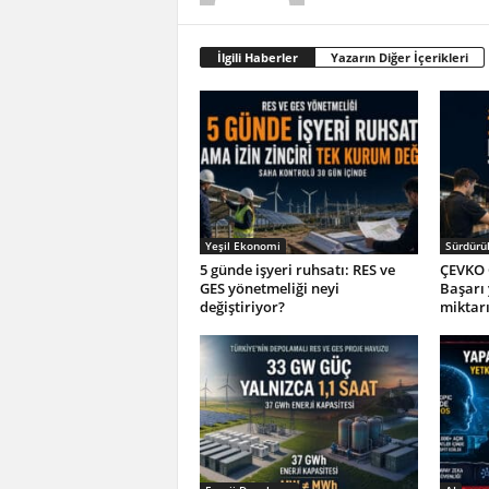
İlgili Haberler
Yazarın Diğer İçerikleri
Yeşil Ekonomi
Sürdürül
5 günde işyeri ruhsatı: RES ve
ÇEVKO 
GES yönetmeliği neyi
Başarı
değiştiriyor?
miktar