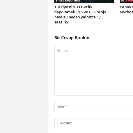
Enerji Depolama
AI
Türkiye’nin 33 GW’lık
Yapay z
depolamalı RES ve GES proje
Mythos 
havuzu neden yalnızca 1,1
saatlik?
Bir Cevap Bırakın