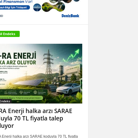
il Endeks
 Endeks
RA Enerji halka arzı SARAE
uyla 70 TL fiyatla talep
luyor
 Enerji halka arzı SARAE koduyla 70 TL fiyatla