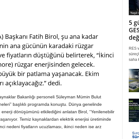
Yeşil
5 g
GES
A) Başkanı Fatih Birol, şu ana kadar
değ
nin ana gücünün karadaki rüzgar
RES ve
e fiyatların düştüğünü belirterek, “İkinci
süreçl
saha k
shore) rüzgar enerjisinden gelecek.
 büyük bir patlama yaşanacak. Ekim
 açıklayacağız.” dedi.
 Kaynaklar Bakanlığı personeli Süleyman Mümin Bulut
meleri” başlıklı programda konuştu. Dünya genelinde
 enerji dönüşümünü etkilediğini anlatan Birol, “Yenilenebilir
 yaşanıyor. Temiz kaynaklardan elektrik enerjisi üretiminde
inci nedeni fiyatların ucuzlaması, ikinci neden ise arz