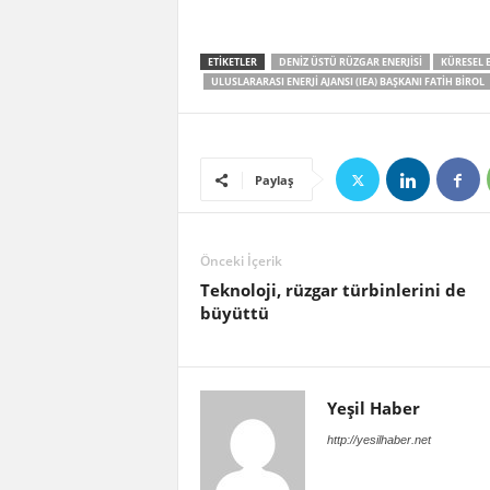
ETIKETLER
DENIZ ÜSTÜ RÜZGAR ENERJISI
KÜRESEL E
ULUSLARARASI ENERJI AJANSI (IEA) BAŞKANI FATIH BIROL
Paylaş
Önceki İçerik
Teknoloji, rüzgar türbinlerini de
büyüttü
Yeşil Haber
http://yesilhaber.net