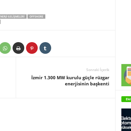
NERJI GELIŞMELERI
OFFSHORE
Sonraki İçerik
İzmir 1.300 MW kurulu güçle rüzgar
enerjisinin başkenti
Ele