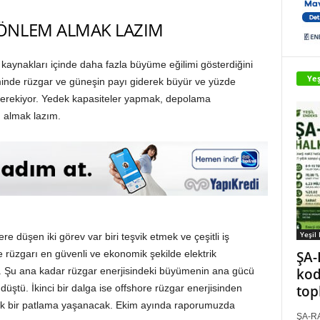
E ÖNLEM ALMAK LAZIM
ji kaynakları içinde daha fazla büyüme eğilimi gösterdiğini
Yeş
timinde rüzgar ve güneşin payı giderek büyür ve yüzde
 gerekiyor. Yedek kapasiteler yapmak, depolama
m almak lazım.
Yeşil
re düşen iki görev var biri teşvik etmek ve çeşitli iş
ŞA-
 rüzgarı en güvenli ve ekonomik şekilde elektrik
kod
. Şu ana kadar rüzgar enerjisindeki büyümenin ana gücü
top
düştü. İkinci bir dalga ise offshore rüzgar enerjisinden
yük bir patlama yaşanacak. Ekim ayında raporumuzda
ŞA-RA