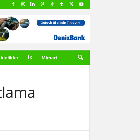
tkinlikler
İK
Mimari
atlama