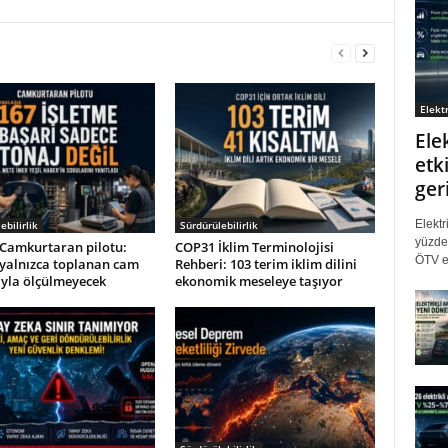
Elektr
Ele
etki
ger
Elektr
ebilirlik
Sürdürülebilirlik
yüzde 
Camkurtaran pilotu:
COP31 İklim Terminolojisi
ÖTV eş
 yalnızca toplanan cam
Rehberi: 103 terim iklim dilini
ıyla ölçülmeyecek
ekonomik meseleye taşıyor