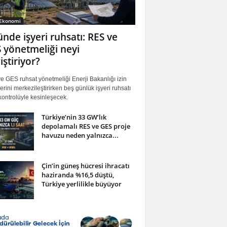
 Ekonomi
ünde işyeri ruhsatı: RES ve
 yönetmeliği neyi
iştiriyor?
 GES ruhsat yönetmeliği Enerji Bakanlığı izin
erini merkezileştirirken beş günlük işyeri ruhsatı
ontrolüyle kesinleşecek.
Türkiye’nin 33 GW’lık
depolamalı RES ve GES proje
havuzu neden yalnızca...
Çin’in güneş hücresi ihracatı
haziranda %16,5 düştü,
Türkiye yerlilikle büyüyor