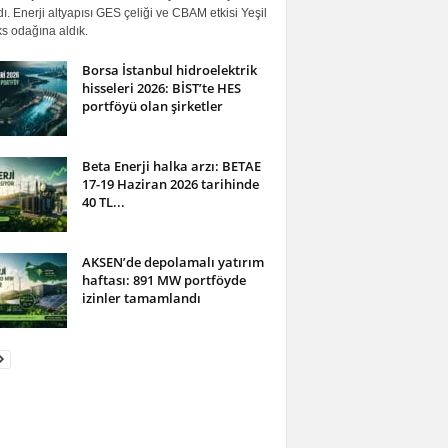
ı. Enerji altyapısı GES çeliği ve CBAM etkisi Yeşil
s odağına aldık.
Borsa İstanbul hidroelektrik
hisseleri 2026: BİST’te HES
portföyü olan şirketler
Beta Enerji halka arzı: BETAE
17-19 Haziran 2026 tarihinde
40 TL...
AKSEN’de depolamalı yatırım
haftası: 891 MW portföyde
izinler tamamlandı