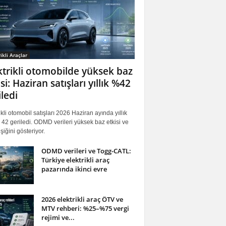
ikli Araçlar
ktrikli otomobilde yüksek baz
si: Haziran satışları yıllık %42
iledi
ikli otomobil satışları 2026 Haziran ayında yıllık
42 geriledi. ODMD verileri yüksek baz etkisi ve
iğini gösteriyor.
ODMD verileri ve Togg-CATL:
Türkiye elektrikli araç
pazarında ikinci evre
2026 elektrikli araç ÖTV ve
MTV rehberi: %25–%75 vergi
rejimi ve...