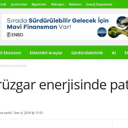
trik
Jeotermal
Biyokütle
Hidrojen
Nükleer
Enerji Depolama
il Ekonomi
Elektrikli Araçlar
Sürdürülebilirlik
AI
E
e patlama yaşanacak”
rüzgar enerjisinde p
me tarihi: Tem 4, 2019 @ 17:51