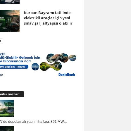
Kurban Bayramı tatilinde
elektrikli araçlar için yeni
sınav şarj altyapısı olabilir
üler yazılar:
’de depolamalı yatırım haftası: 891 MW…