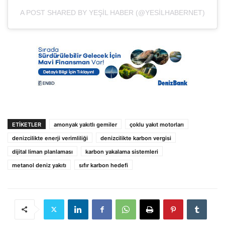
A POST SHARED BY YEŞIL HABER (@YESILHABERNET)
ETIKETLER
amonyak yakıtlı gemiler
çoklu yakıt motorları
denizcilikte enerji verimliliği
denizcilikte karbon vergisi
dijital liman planlaması
karbon yakalama sistemleri
metanol deniz yakıtı
sıfır karbon hedefi