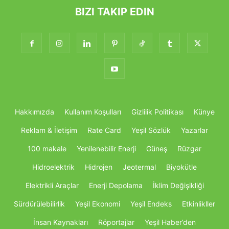
BIZI TAKIP EDIN
Hakkımızda
Kullanım Koşulları
Gizlilik Politikası
Künye
Reklam & İletişim
Rate Card
Yeşil Sözlük
Yazarlar
100 makale
Yenilenebilir Enerji
Güneş
Rüzgar
Hidroelektrik
Hidrojen
Jeotermal
Biyokütle
Elektrikli Araçlar
Enerji Depolama
İklim Değişikliği
Sürdürülebilirlik
Yeşil Ekonomi
Yeşil Endeks
Etkinlikller
İnsan Kaynakları
Röportajlar
Yeşil Haber’den