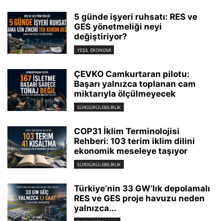
5 günde işyeri ruhsatı: RES ve
GES yönetmeliği neyi
değiştiriyor?
YEŞIL EKONOMI
ÇEVKO Camkurtaran pilotu:
Başarı yalnızca toplanan cam
miktarıyla ölçülmeyecek
SÜRDÜRÜLEBILIRLIK
COP31 İklim Terminolojisi
Rehberi: 103 terim iklim dilini
ekonomik meseleye taşıyor
SÜRDÜRÜLEBILIRLIK
Türkiye’nin 33 GW’lık depolamalı
RES ve GES proje havuzu neden
yalnızca...