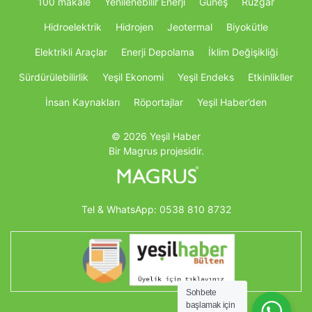
100 makale
Yenilenebilir Enerji
Güneş
Rüzgar
Hidroelektrik
Hidrojen
Jeotermal
Biyokütle
Elektrikli Araçlar
Enerji Depolama
İklim Değişikliği
Sürdürülebilirlik
Yeşil Ekonomi
Yeşil Endeks
Etkinlikller
İnsan Kaynakları
Röportajlar
Yeşil Haber’den
© 2026 Yeşil Haber
Bir Magrus projesidir.
Tel & WhatsApp:
0538 810 8732
Sohbete
başlamak için