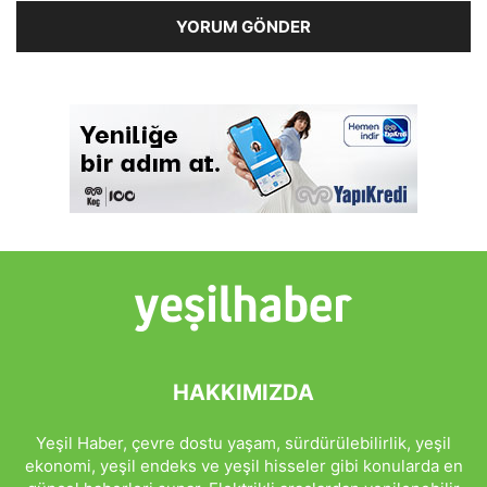
HAKKIMIZDA
Yeşil Haber, çevre dostu yaşam, sürdürülebilirlik, yeşil
ekonomi, yeşil endeks ve yeşil hisseler gibi konularda en