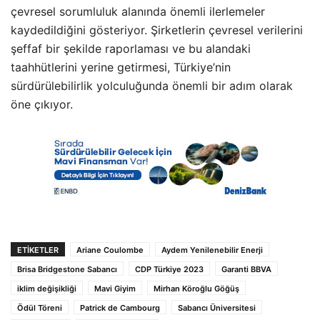
çevresel sorumluluk alanında önemli ilerlemeler
kaydedildiğini gösteriyor. Şirketlerin çevresel verilerini
şeffaf bir şekilde raporlaması ve bu alandaki
taahhütlerini yerine getirmesi, Türkiye’nin
sürdürülebilirlik yolculuğunda önemli bir adım olarak
öne çıkıyor.
ETIKETLER
Ariane Coulombe
Aydem Yenilenebilir Enerji
Brisa Bridgestone Sabancı
CDP Türkiye 2023
Garanti BBVA
iklim değişikliği
Mavi Giyim
Mirhan Köroğlu Göğüş
Ödül Töreni
Patrick de Cambourg
Sabancı Üniversitesi