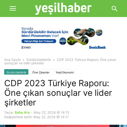
Ana Sayfa
Sürdürülebilirlik
CDP 2023 Türkiye Raporu: Öne çıkan
sonuçlar ve lider şirketler
Sürdürülebilirlik
Öne Çıkanlar
Yeşil Ekonomi
CDP 2023 Türkiye Raporu:
Öne çıkan sonuçlar ve lider
şirketler
Yazar
Baha Ata
-
May 22, 2024 @ 14:15
Değiştirilme tarihi: May 22, 2024 @ 14:17