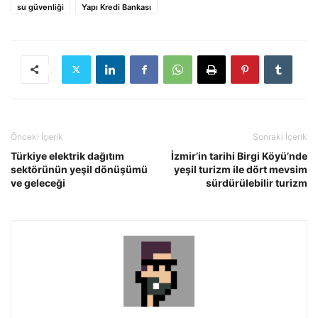
su güvenliği
Yapı Kredi Bankası
Önceki İçerik
Sonraki İçerik
Türkiye elektrik dağıtım
İzmir’in tarihi Birgi Köyü’nde
sektörünün yeşil dönüşümü
yeşil turizm ile dört mevsim
ve geleceği
sürdürülebilir turizm