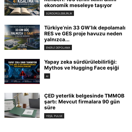
ekonomik meseleye taşıyor
SÜRDÜRÜLEBILIRLIK
Türkiye’nin 33 GW’lık depolamalı
RES ve GES proje havuzu neden
yalnızca...
ENERJI DEPOLAMA
Yapay zeka sürdürülebilirliği:
Mythos ve Hugging Face eşiği
AI
ÇED yeterlik belgesinde TMMOB
şartı: Mevcut firmalara 90 gün
süre
YEŞIL PULSE