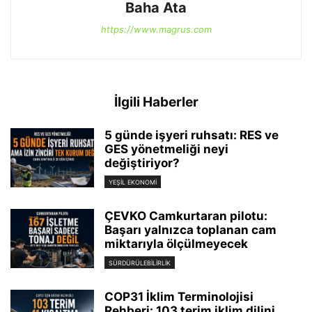
Baha Ata
https://www.magrus.com
İlgili Haberler
5 günde işyeri ruhsatı: RES ve
GES yönetmeliği neyi
değiştiriyor?
YEŞIL EKONOMI
ÇEVKO Camkurtaran pilotu:
Başarı yalnızca toplanan cam
miktarıyla ölçülmeyecek
SÜRDÜRÜLEBILIRLIK
COP31 İklim Terminolojisi
Rehberi: 103 terim iklim dilini