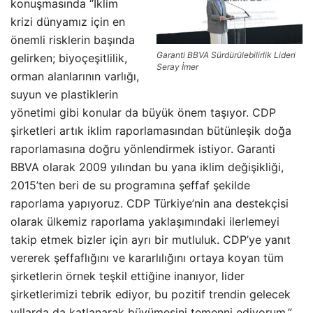
konuşmasında “İklim
krizi dünyamız için en
önemli risklerin başında
Garanti BBVA Sürdürülebilirlik Lideri
gelirken; biyoçeşitlilik,
Seray İmer
orman alanlarının varlığı,
suyun ve plastiklerin
yönetimi gibi konular da büyük önem taşıyor. CDP
şirketleri artık iklim raporlamasından bütünleşik doğa
raporlamasına doğru yönlendirmek istiyor. Garanti
BBVA olarak 2009 yılından bu yana iklim değişikliği,
2015’ten beri de su programına şeffaf şekilde
raporlama yapıyoruz. CDP Türkiye’nin ana destekçisi
olarak ülkemiz raporlama yaklaşımındaki ilerlemeyi
takip etmek bizler için ayrı bir mutluluk. CDP’ye yanıt
vererek şeffaflığını ve kararlılığını ortaya koyan tüm
şirketlerin örnek teşkil ettiğine inanıyor, lider
şirketlerimizi tebrik ediyor, bu pozitif trendin gelecek
yıllarda da katlanarak büyümesini temenni ediyorum.”