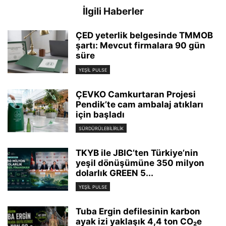
İlgili Haberler
ÇED yeterlik belgesinde TMMOB
şartı: Mevcut firmalara 90 gün
süre
YEŞIL PULSE
ÇEVKO Camkurtaran Projesi
Pendik’te cam ambalaj atıkları
için başladı
SÜRDÜRÜLEBILIRLIK
TKYB ile JBIC’ten Türkiye’nin
yeşil dönüşümüne 350 milyon
dolarlık GREEN 5...
YEŞIL PULSE
Tuba Ergin defilesinin karbon
ayak izi yaklaşık 4,4 ton CO₂e