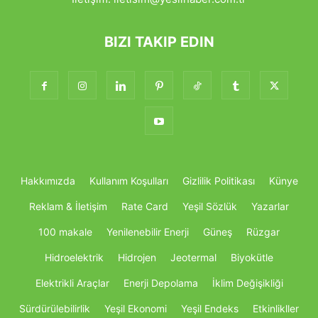
BIZI TAKIP EDIN
Hakkımızda
Kullanım Koşulları
Gizlilik Politikası
Künye
Reklam & İletişim
Rate Card
Yeşil Sözlük
Yazarlar
100 makale
Yenilenebilir Enerji
Güneş
Rüzgar
Hidroelektrik
Hidrojen
Jeotermal
Biyokütle
Elektrikli Araçlar
Enerji Depolama
İklim Değişikliği
Sürdürülebilirlik
Yeşil Ekonomi
Yeşil Endeks
Etkinlikller