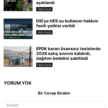
açıklandı
YEŞIL PULSE
DSİ’ye HES su kullanım hakkını
fesih yetkisi verildi
YEŞIL PULSE
EPDK kararı lisanssız tesislerde
2026 satış sınırını kaldırdı,
dağıtım bedelini sabitledi
YEŞIL PULSE
YORUM YOK
Bir Cevap Bırakın