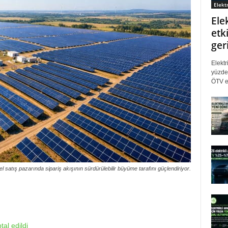
Elektr
Ele
etki
ger
Elektr
yüzde 
ÖTV eş
el satış pazarında sipariş akışının sürdürülebilir büyüme tarafını güçlendiriyor.
tal edildi