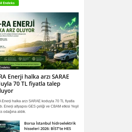
il Endeks
 Endeks
RA Enerji halka arzı SARAE
uyla 70 TL fiyatla talep
luyor
 Enerji halka arzı SARAE koduyla 70 TL fiyatla
ı. Enerji altyapısı GES çeliği ve CBAM etkisi Yeşil
s odağına aldık.
Borsa İstanbul hidroelektrik
hisseleri 2026: BİST’te HES