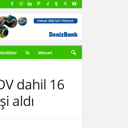
tkinlikler
İK
Mimari
DV dahil 16
i aldı