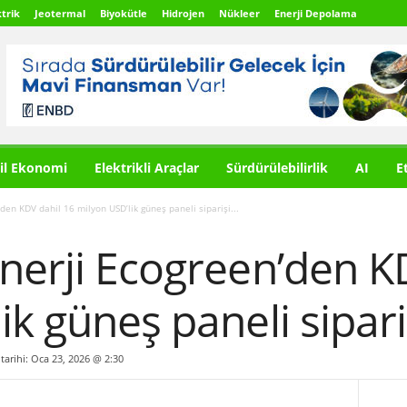
trik
Jeotermal
Biyokütle
Hidrojen
Nükleer
Enerji Depolama
il Ekonomi
Elektrikli Araçlar
Sürdürülebilirlik
AI
E
den KDV dahil 16 milyon USD’lik güneş paneli siparişi...
nerji Ecogreen’den K
k güneş paneli sipariş
 tarihi: Oca 23, 2026 @ 2:30