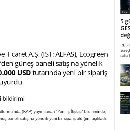
Yeşil
5 g
GES
değ
RES ve
süreçl
e Ticaret A.Ş. (IST: ALFAS), Ecogreen
saha k
.’den güneş paneli satışına yönelik
0.000 USD
tutarında yeni bir sipariş
uyurdu.
i bildirimi
ormu’nda (KAP) yayımlanan “Yeni İş İlişkisi” bildiriminde,
eş paneli satışına yönelik yeni bir sipariş aldığını açıkladı.