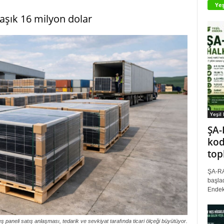
Yeş
laşık 16 milyon dolar
Yeşil
ŞA-
kod
top
ŞA-RA
başlad
Endek
 paneli satış anlaşması, tedarik ve sevkiyat tarafında ticari ölçeği büyütüyor.