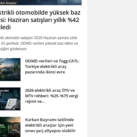
ikli Araçlar
ktrikli otomobilde yüksek baz
si: Haziran satışları yıllık %42
iledi
ikli otomobil satışları 2026 Haziran ayında yıllık
42 geriledi. ODMD verileri yüksek baz etkisi ve
iğini gösteriyor.
ODMD verileri ve Togg-CATL:
Türkiye elektrikli araç
pazarında ikinci evre
2026 elektrikli araç ÖTV ve
MTV rehberi: %25–%75 vergi
rejimi ve...
Kurban Bayramı tatilinde
elektrikli araçlar için yeni
sınav şarj altyapısı olabilir