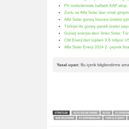
PV üreticilerinde haftalık KAP akış
Zorlu ve Alfa Solar’dan ortak girişi
Alfa Solar güneş hücresi üretimi için
Türkiye’de güneş paneli üretici sayı
Güneş enerjisi devi Jinko Solar, Tü
CW Enerji’den toplam 3,8 milyon US
Alfa Solar Enerji 2024 2. çeyrek fi
Yasal uyarı:
Bu içerik bilgilendirme amaçl
ETIKETLER
ALFA SOLAR ENERJI
ALFAS
ECOGREEN 
KAP BILDIRIMI
PV EKIPMANLARI
YENI İŞ İLIŞKISI