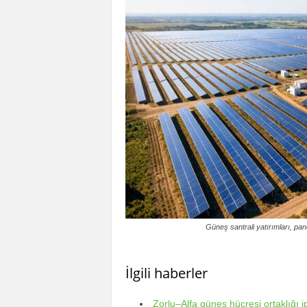
Güneş santrali yatırımları, pan
İlgili haberler
Zorlu–Alfa güneş hücresi ortaklığı ip