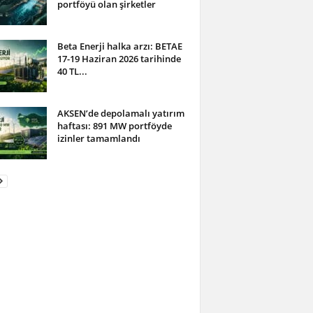
portföyü olan şirketler
Beta Enerji halka arzı: BETAE
17-19 Haziran 2026 tarihinde
40 TL...
AKSEN’de depolamalı yatırım
haftası: 891 MW portföyde
izinler tamamlandı