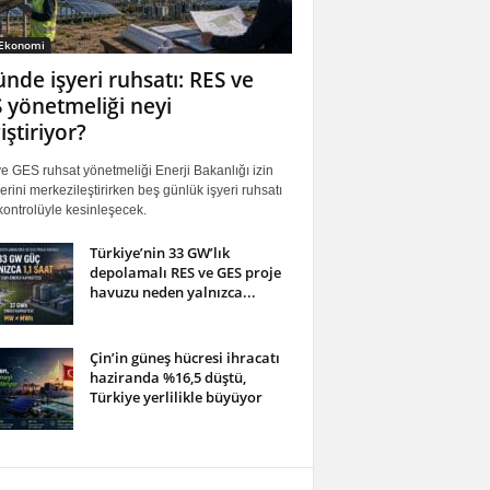
 Ekonomi
ünde işyeri ruhsatı: RES ve
 yönetmeliği neyi
iştiriyor?
 GES ruhsat yönetmeliği Enerji Bakanlığı izin
erini merkezileştirirken beş günlük işyeri ruhsatı
ontrolüyle kesinleşecek.
Türkiye’nin 33 GW’lık
depolamalı RES ve GES proje
havuzu neden yalnızca...
Çin’in güneş hücresi ihracatı
haziranda %16,5 düştü,
Türkiye yerlilikle büyüyor