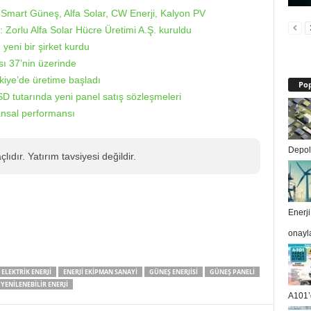
ı: Smart Güneş, Alfa Solar, CW Enerji, Kalyon PV
m: Zorlu Alfa Solar Hücre Üretimi A.Ş. kuruldu
 yeni bir şirket kurdu
sı 37’nin üzerinde
rkiye’de üretime başladı
Pop
D tutarında yeni panel satış sözleşmeleri
nansal performansı
Depola
ıdır. Yatırım tavsiyesi değildir.
Enerj
onayl
ELEKTRIK ENERJI
ENERJI EKIPMAN SANAYI
GÜNEŞ ENERJISI
GÜNEŞ PANELI
YENILENEBILIR ENERJI
A101’d