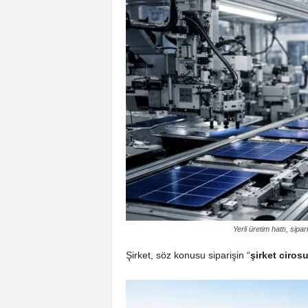
Yerli üretim hattı, sip
Şirket, söz konusu siparişin “
şirket ciros