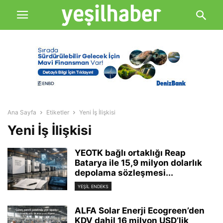
Ana Sayfa
Etiketler
Yeni İş İlişkisi
Yeni İş İlişkisi
YEOTK bağlı ortaklığı Reap
Batarya ile 15,9 milyon dolarlık
depolama sözleşmesi...
YEŞIL ENDEKS
ALFA Solar Enerji Ecogreen’den
KDV dahil 16 milyon USD’lik