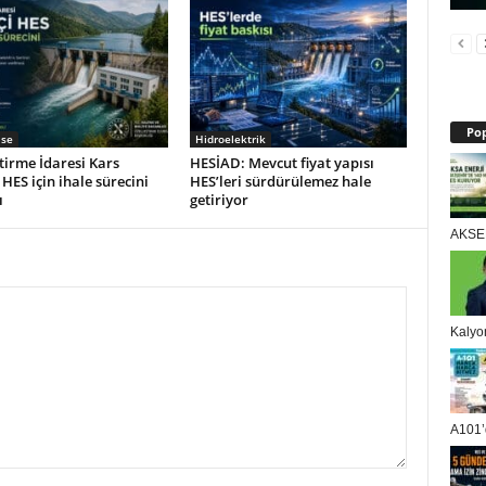
Pop
lse
Hidroelektrik
tirme İdaresi Kars
HESİAD: Mevcut fiyat yapısı
 HES için ihale sürecini
HES’leri sürdürülemez hale
ı
getiriyor
AKSEN
Kalyo
A101’d