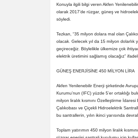
Konuyla ilgili bilgi veren Akfen Yenileneb
olarak 2017’de rüzgar, güneş ve hidroelektr
söyledi.
Tezkan, “35 milyon dolara mal olan Çalık
olacak. Gelecek yıl da 15 milyon dolarlık y
geçireceğiz. Böylelikle ülkemize çok ihtiya
elektrik üretimini sağlamış olacağız” ifadele
GÜNEŞ ENERJİSİNE 450 MİLYON LİRA
Akfen Yenilenebilir Enerji şirketinde Avr
Kurumu’nun (IFC) yüzde 5’er ortaklığı bul
milyon liralık kısmını Özelleştirme İdares
Çalıkobası ve Çiçekli Hidroelektrik Santr
bu santrallerin, yılın ikinci yarısında devr
Toplam yatırımın 450 milyon liralık kısmının
rüzgar enerjisi santrali kurulumu için kull