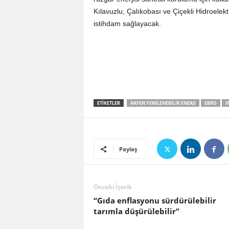
Kılavuzlu, Çalıkobası ve Çiçekli Hidroelektr
istihdam sağlayacak.
ETIKETLER
AKFEN YENILENEBILIR ENERJI
EBRD
I
Paylaş
Önceki İçerik
“Gıda enflasyonu sürdürülebilir
tarımla düşürülebilir”