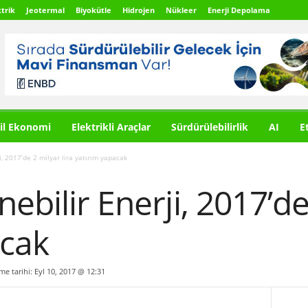
trik
Jeotermal
Biyokütle
Hidrojen
Nükleer
Enerji Depolama
il Ekonomi
Elektrikli Araçlar
Sürdürülebilirlik
AI
E
i, 2017’de 2 milyar lira yatırım yapacak
ebilir Enerji, 2017’de
acak
lme tarihi: Eyl 10, 2017 @ 12:31