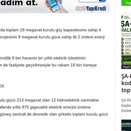
Yeş
ltında toplam 18 megavat kurulu güç kapasitesine sahip 4
ojesinin 9 megavat kurulu güce sahip ilk 2 ünitesi enerji
dilik 9 bin hanenin bir yıllık elektrik tüketimini
in de faaliyete geçirilmesiyle bu rakam 18 bin haneye
Yeşil
ŞA-
kod
EK
top
ulu gücü 213 megavat olan 12 hidroelektrik santraline
ŞA-RA
başlad
llerde yıllık 875 gigavatlık elektrik enerjisi üretme
Endek
üneş santrali de devrede olan şirketin toplam kurulu gücü