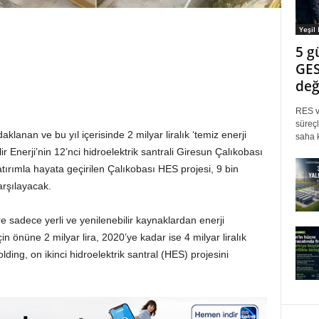
Yeşil
5 g
GES
değ
RES ve
süreçl
aklanan ve bu yıl içerisinde 2 milyar liralık ‘temiz enerji
saha k
ir Enerji’nin 12’nci hidroelektrik santrali Giresun Çalıkobası
tırımla hayata geçirilen Çalıkobası HES projesi, 9 bin
karşılayacak.
 sadece yerli ve yenilenebilir kaynaklardan enerji
 önüne 2 milyar lira, 2020’ye kadar ise 4 milyar liralık
lding, on ikinci hidroelektrik santral (HES) projesini