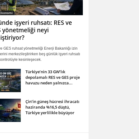
 Ekonomi
ünde işyeri ruhsatı: RES ve
 yönetmeliği neyi
iştiriyor?
 GES ruhsat yönetmeliği Enerji Bakanlığı izin
erini merkezileştirirken beş günlük işyeri ruhsatı
ontrolüyle kesinleşecek.
Türkiye’nin 33 GW’lık
depolamalı RES ve GES proje
havuzu neden yalnızca...
Çin’in güneş hücresi ihracatı
haziranda %16,5 düştü,
Türkiye yerlilikle büyüyor