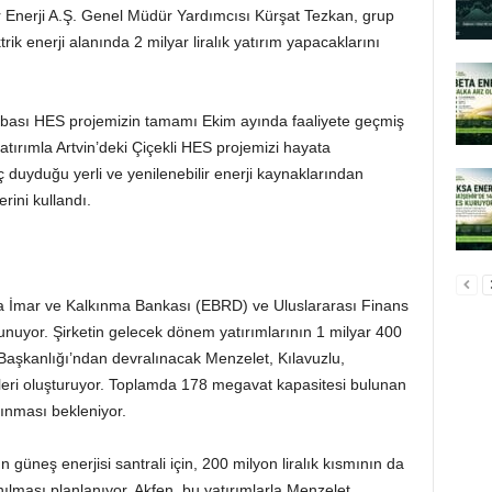
ilir Enerji A.Ş. Genel Müdür Yardımcısı Kürşat Tezkan, grup
ik enerji alanında 2 milyar liralık yatırım yapacaklarını
obası HES projemizin tamamı Ekim ayında faaliyete geçmiş
atırımla Artvin’deki Çiçekli HES projemizi hayata
ç duyduğu yerli ve yenilenebilir enerji kaynaklarından
rini kullandı.
upa İmar ve Kalkınma Bankası (EBRD) ve Uluslararası Finans
unuyor. Şirketin gelecek dönem yatırımlarının 1 milyar 400
i Başkanlığı’ndan devralınacak Menzelet, Kılavuzlu,
alleri oluşturuyor. Toplamda 178 megavat kapasitesi bulunan
alınması bekleniyor.
 güneş enerjisi santrali için, 200 milyon liralık kısmının da
anılması planlanıyor. Akfen, bu yatırımlarla Menzelet,