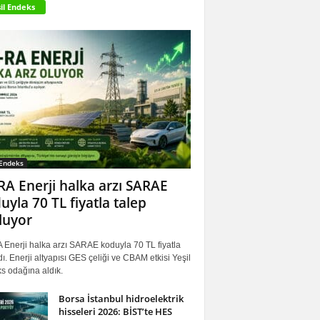
il Endeks
 Endeks
RA Enerji halka arzı SARAE
uyla 70 TL fiyatla talep
luyor
 Enerji halka arzı SARAE koduyla 70 TL fiyatla
ı. Enerji altyapısı GES çeliği ve CBAM etkisi Yeşil
s odağına aldık.
Borsa İstanbul hidroelektrik
hisseleri 2026: BİST’te HES