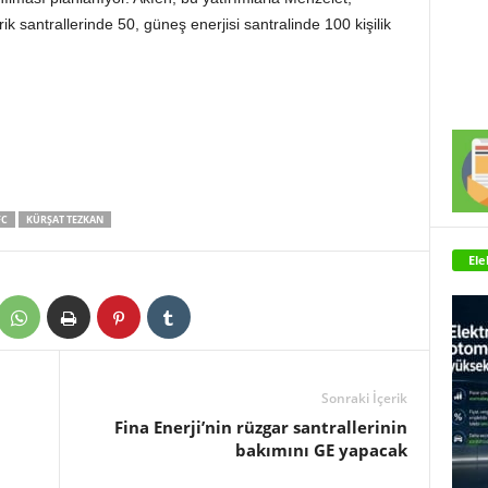
ik santrallerinde 50, güneş enerjisi santralinde 100 kişilik
FC
KÜRŞAT TEZKAN
Ele
Sonraki İçerik
Fina Enerji’nin rüzgar santrallerinin
bakımını GE yapacak