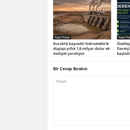
Yeşil Pulse
Yeşil Pu
Kuraklık kaynaklı hidroelektrik
Özelleş
düşüşü yıllık 1,8 milyar dolar ek
Dereiçi
maliyet yaratıyor
başlatt
Bir Cevap Bırakın