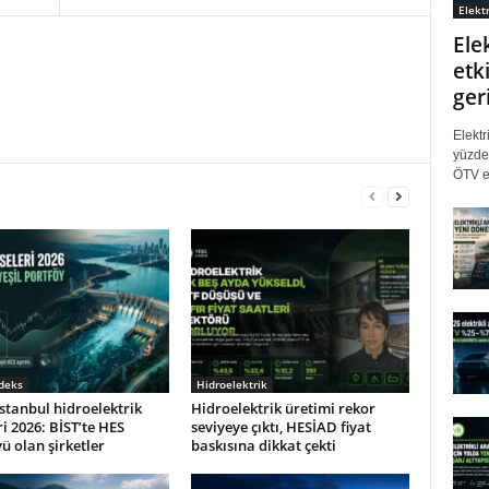
Elektr
Ele
etki
ger
Elektr
yüzde 
ÖTV eş
ndeks
Hidroelektrik
stanbul hidroelektrik
Hidroelektrik üretimi rekor
ri 2026: BİST’te HES
seviyeye çıktı, HESİAD fiyat
ü olan şirketler
baskısına dikkat çekti