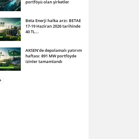
portföyü olan şirketler
Beta Enerji halka arzı: BETAE
17-19 Haziran 2026 tarihinde
40 TL...
AKSEN’de depolamalı yatırım
haftası: 891 MW portföyde
izinler tamamlandı