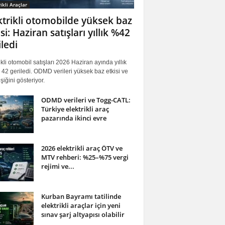
ikli Araçlar
ktrikli otomobilde yüksek baz
si: Haziran satışları yıllık %42
iledi
ikli otomobil satışları 2026 Haziran ayında yıllık
42 geriledi. ODMD verileri yüksek baz etkisi ve
iğini gösteriyor.
ODMD verileri ve Togg-CATL:
Türkiye elektrikli araç
pazarında ikinci evre
2026 elektrikli araç ÖTV ve
MTV rehberi: %25–%75 vergi
rejimi ve...
Kurban Bayramı tatilinde
elektrikli araçlar için yeni
sınav şarj altyapısı olabilir