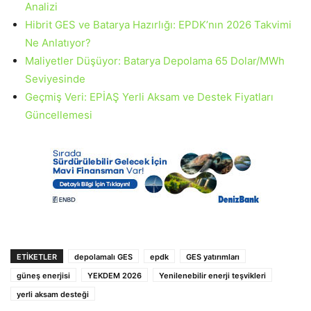
Analizi
Hibrit GES ve Batarya Hazırlığı: EPDK’nın 2026 Takvimi
Ne Anlatıyor?
Maliyetler Düşüyor: Batarya Depolama 65 Dolar/MWh
Seviyesinde
Geçmiş Veri: EPİAŞ Yerli Aksam ve Destek Fiyatları
Güncellemesi
ETIKETLER
depolamalı GES
epdk
GES yatırımları
güneş enerjisi
YEKDEM 2026
Yenilenebilir enerji teşvikleri
yerli aksam desteği