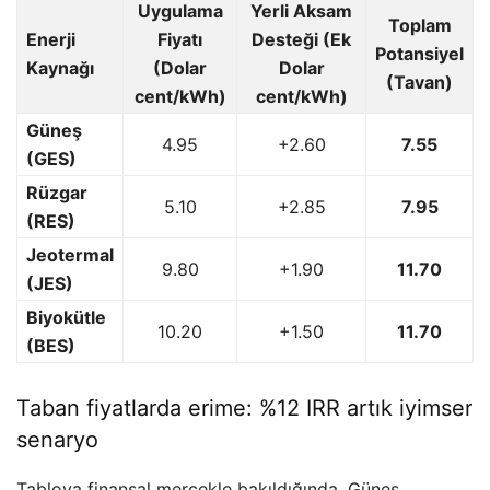
Uygulama
Yerli Aksam
Toplam
Enerji
Fiyatı
Desteği (Ek
Potansiyel
Kaynağı
(Dolar
Dolar
(Tavan)
cent/kWh)
cent/kWh)
Güneş
4.95
+2.60
7.55
(GES)
Rüzgar
5.10
+2.85
7.95
(RES)
Jeotermal
9.80
+1.90
11.70
(JES)
Biyokütle
10.20
+1.50
11.70
(BES)
Taban fiyatlarda erime: %12 IRR artık iyimser
senaryo
Tabloya finansal mercekle bakıldığında, Güneş