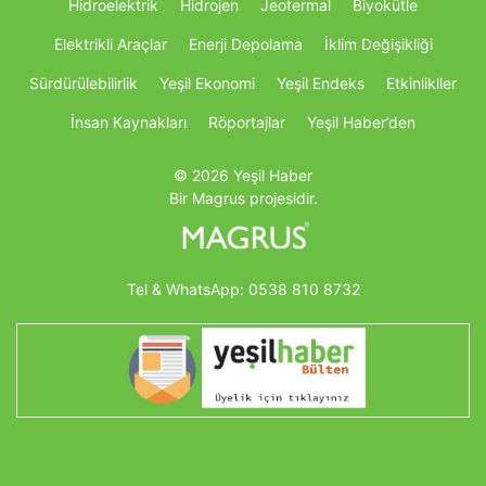
Hidroelektrik
Hidrojen
Jeotermal
Biyokütle
Elektrikli Araçlar
Enerji Depolama
İklim Değişikliği
Sürdürülebilirlik
Yeşil Ekonomi
Yeşil Endeks
Etkinlikller
İnsan Kaynakları
Röportajlar
Yeşil Haber’den
© 2026 Yeşil Haber
Bir Magrus projesidir.
Tel & WhatsApp:
0538 810 8732