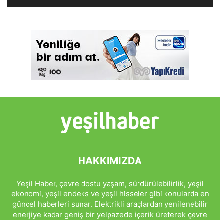
HAKKIMIZDA
Yeşil Haber, çevre dostu yaşam, sürdürülebilirlik, yeşil
ekonomi, yeşil endeks ve yeşil hisseler gibi konularda en
güncel haberleri sunar. Elektrikli araçlardan yenilenebilir
enerjiye kadar geniş bir yelpazede içerik üreterek çevre