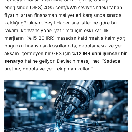
enerjisinde (GES) 4.95 cent/kWh seviyesindeki taban
fiyatın, artan finansman maliyetleri karşısında sınırda
kaldığı görülüyor. Yeşil Haber analistlerine göre bu
rakam, konvansiyonel yatırımcı için eski karlılık
marjlarını (%15-20 IRR) masadan kaldırmakla kalmıyor;
bugünkü finansman koşullarında, depolamasız ve yerli
aksam içermeyen bir GES için
%12 IRR dahi iyimser bir
senaryo
haline geliyor. Devletin mesajı net: “Sadece
üretme, depola ve yerli ekipman kullan.”