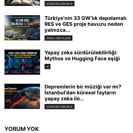
SÜRDÜRÜLEBILIRLIK
Türkiye’nin 33 GW’lık depolamalı
RES ve GES proje havuzu neden
yalnızca...
ENERJI DEPOLAMA
Yapay zeka sürdürülebilirliği:
Mythos ve Hugging Face eşiği
AI
Depremlerin bir müziği var mı?
İstanbul’dan küresel fayların
yapay zeka ile...
SÜRDÜRÜLEBILIRLIK
YORUM YOK