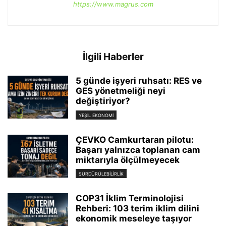
https://www.magrus.com
İlgili Haberler
5 günde işyeri ruhsatı: RES ve
GES yönetmeliği neyi
değiştiriyor?
YEŞIL EKONOMI
ÇEVKO Camkurtaran pilotu:
Başarı yalnızca toplanan cam
miktarıyla ölçülmeyecek
SÜRDÜRÜLEBILIRLIK
COP31 İklim Terminolojisi
Rehberi: 103 terim iklim dilini
ekonomik meseleye taşıyor