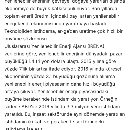
Yenilenebilir enerjinin çevreye, doğaya yararları dışında
ekonomiye de büyük katkısı bulunuyor. Son yıllarda
toplam enerji üretimi içindeki payı artan yenilenebilir
enerji kendi ekonomisini da yaratmaya başladı.
Teknolojiden istihdama, ar-ge’den üretime çok hızlı bir
büyüme sözkonusu.
Uluslararası Yenilenebilir Enerji Ajansı (IRENA)
verilerine göre, yenilenebilir enerjinin dünyadaki pazar
büyüklüğü 1.4 trilyon dolara ulaştı. 2015 yılına göre
yüzde 7’lik bir artışı ifade ediyor. 2016 yılında küresel
ekonominin yüzde 3.1 büyüdüğü gözönüne alınırsa
yenilenebilir enerji piyasasının daha hızlı büyüdüğü
ortaya çıkıyor. Yenilenebilir enerji piyasasındaki
büyüme beraberinde istihdam da yaratıyor. Örneğin
sadece ABD’de 2016 yılında 3.3 milyon yeni istihdam
yaratıldı. Bu, inşaat sektöründe aynı dönemde yaratılan
istihdamın iki katı ve perakende sektöründeki
istihdama ise eşit.