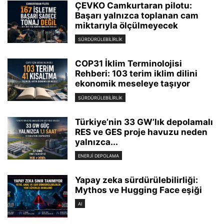
ÇEVKO Camkurtaran pilotu:
Başarı yalnızca toplanan cam
miktarıyla ölçülmeyecek
SÜRDÜRÜLEBILIRLIK
COP31 İklim Terminolojisi
Rehberi: 103 terim iklim dilini
ekonomik meseleye taşıyor
SÜRDÜRÜLEBILIRLIK
Türkiye’nin 33 GW’lık depolamalı
RES ve GES proje havuzu neden
yalnızca...
ENERJI DEPOLAMA
Yapay zeka sürdürülebilirliği:
Mythos ve Hugging Face eşiği
AI