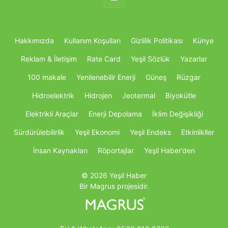
Hakkımızda
Kullanım Koşulları
Gizlilik Politikası
Künye
Reklam & İletişim
Rate Card
Yeşil Sözlük
Yazarlar
100 makale
Yenilenebilir Enerji
Güneş
Rüzgar
Hidroelektrik
Hidrojen
Jeotermal
Biyokütle
Elektrikli Araçlar
Enerji Depolama
İklim Değişikliği
Sürdürülebilirlik
Yeşil Ekonomi
Yeşil Endeks
Etkinlikller
İnsan Kaynakları
Röportajlar
Yeşil Haber’den
© 2026 Yeşil Haber
Bir Magrus projesidir.