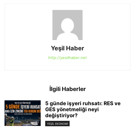
Yeşil Haber
http://yesilhaber.net
İlgili Haberler
5 günde işyeri ruhsatı: RES ve
GES yönetmeliği neyi
değiştiriyor?
YEŞIL EKONOMI