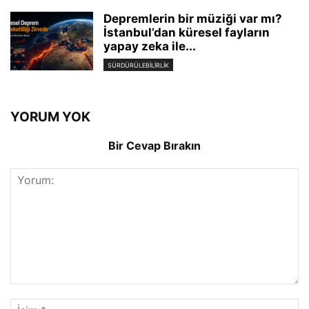
Depremlerin bir müziği var mı?
İstanbul’dan küresel fayların
yapay zeka ile...
SÜRDÜRÜLEBILIRLIK
YORUM YOK
Bir Cevap Bırakın