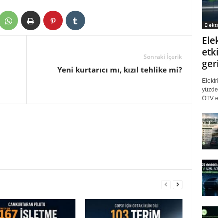
Elektr
Ele
etki
Sonraki İçerik
ger
Yeni kurtarıcı mı, kızıl tehlike mi?
Elektr
yüzde 
ÖTV eş