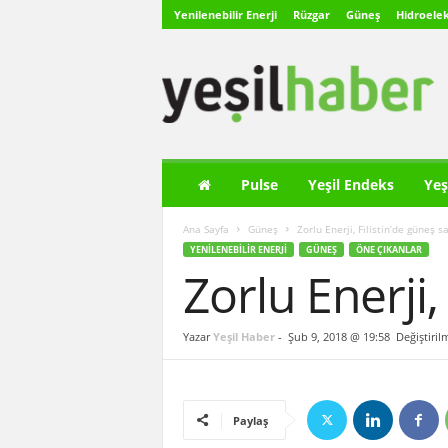
Yenilenebilir Enerji
Rüzgar
Güneş
Hidroelek
Y
e
ş
i
l
H
a
Pulse
Yeşil Endeks
Yeş
b
e
Ana Sayfa
Güneş
Zorlu Enerji, Filistin’de güneş s
r
YENILENEBILIR ENERJI
GÜNEŞ
ÖNE ÇIKANLAR
Zorlu Enerji,
Yazar
Yeşil Haber
-
Şub 9, 2018 @ 19:58
Değiştiril
Paylaş