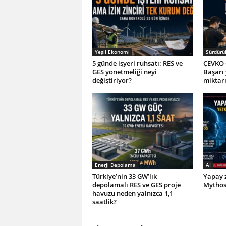
Yeşil Ekonomi
Sürdürül
5 günde işyeri ruhsatı: RES ve
ÇEVKO 
GES yönetmeliği neyi
Başarı
değiştiriyor?
miktar
Enerji Depolama
AI
Türkiye’nin 33 GW’lık
Yapay z
depolamalı RES ve GES proje
Mythos 
havuzu neden yalnızca 1,1
saatlik?