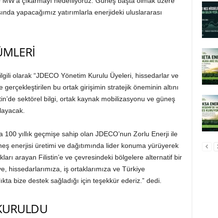
00 MW’a çıkarmayı hedefliyoruz. Güneş başta olmak üzere
dışında yapacağımız yatırımlarla enerjideki uluslararası
ÜMLERİ
lgili olarak “JDECO Yönetim Kurulu Üyeleri, hissedarlar ve
gerçekleştirilen bu ortak girişimin stratejik öneminin altını
tin’de sektörel bilgi, ortak kaynak mobilizasyonu ve güneş
layacak.
a 100 yıllık geçmişe sahip olan JDECO’nun Zorlu Enerji ile
eş enerjisi üretimi ve dağıtımında lider konuma yürüyerek
kları arayan Filistin’e ve çevresindeki bölgelere alternatif bir
e, hissedarlarımıza, iş ortaklarımıza ve Türkiye
kta bize destek sağladığı için teşekkür ederiz.” dedi.
KURULDU