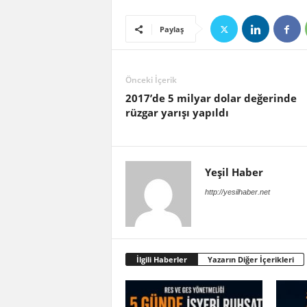
Paylaş
Önceki İçerik
2017’de 5 milyar dolar değerinde
rüzgar yarışı yapıldı
Yeşil Haber
http://yesilhaber.net
İlgili Haberler
Yazarın Diğer İçerikleri