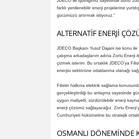
JDECO ile işbirliğimiz sayesinde bunu 1
farklı yenilenebilir enerji projelerine yurt
gücümüzü artırmak istiyoruz.”
ALTERNATİF ENERJİ ÇÖZ
JDECO Başkanı Yusuf Dajani ise konu ile i
çalışma arkadaşlarım adına Zorlu Enerji ile 
çizmek isterim. Bu ortaklık JDECO’ya Filis
enerjisi sektörüne odaklanma olanağı sağ
Filistin halkına elektrik sağlama konusund
gerçekleştirdiği bu anlaşma sayesinde gün
uygun maliyetli, sürdürülebilir enerji kayna
enerji çözümü sağlayacağız. Zorlu Enerji’y
Cumhuriyeti hükümetine bu stratejik ortaklı
OSMANLI DÖNEMİNDE 