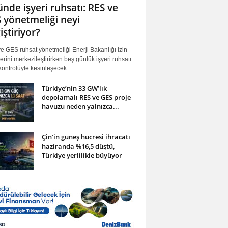
ünde işyeri ruhsatı: RES ve
 yönetmeliği neyi
iştiriyor?
 GES ruhsat yönetmeliği Enerji Bakanlığı izin
erini merkezileştirirken beş günlük işyeri ruhsatı
ontrolüyle kesinleşecek.
Türkiye’nin 33 GW’lık
depolamalı RES ve GES proje
havuzu neden yalnızca...
Çin’in güneş hücresi ihracatı
haziranda %16,5 düştü,
Türkiye yerlilikle büyüyor