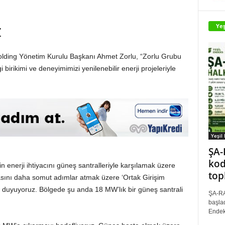
Yeş
Z
Holding Yönetim Kurulu Başkanı Ahmet Zorlu, “Zorlu Grubu
 birikimi ve deneyimimizi yenilenebilir enerji projeleriyle
Yeşil
ŞA-
kod
 enerji ihtiyacını güneş santralleriyle karşılamak üzere
top
asını daha somut adımlar atmak üzere ‘Ortak Girişim
k duyuyoruz. Bölgede şu anda 18 MW’lık bir güneş santrali
ŞA-RA
başlad
Endek