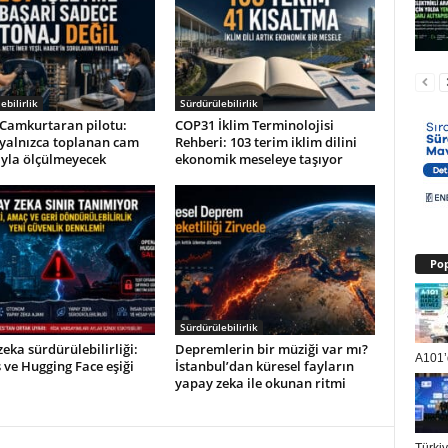
ebilirlik
Sürdürülebilirlik
Camkurtaran pilotu:
COP31 İklim Terminolojisi
 yalnızca toplanan cam
Rehberi: 103 terim iklim dilini
ıyla ölçülmeyecek
ekonomik meseleye taşıyor
Pop
Sürdürülebilirlik
eka sürdürülebilirliği:
Depremlerin bir müziği var mı?
A101’d
ve Hugging Face eşiği
İstanbul’dan küresel fayların
yapay zeka ile okunan ritmi
Türki