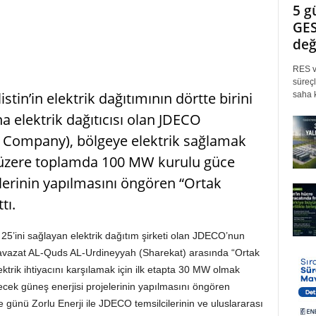
5 g
GES
değ
RES ve
süreçl
listin’in elektrik dağıtımının dörtte birini
saha k
ana elektrik dağıtıcısı olan JDECO
ity Company), bölgeye elektrik sağlamak
 üzere toplamda 100 MW kurulu güce
elerinin yapılmasını öngören “Ortak
tı.
zde 25’ini sağlayan elektrik dağıtım şirketi olan JDECO’nun
vazat AL-Quds AL-Urdineyyah (Sharekat) arasında “Ortak
ktrik ihtiyacını karşılamak için ilk etapta 30 MW olmak
ek güneş enerjisi projelerinin yapılmasını öngören
ünü Zorlu Enerji ile JDECO temsilcilerinin ve uluslararası