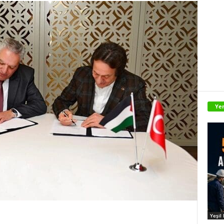
Yen
Yeşil