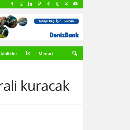
tkinlikler
İK
Mimari
trali kuracak