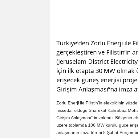
Türkiye’den Zorlu Enerji ile Fi
gerçekleştiren ve Filistin’in 
(Jeruselam District Electric
için ilk etapta 30 MW olmak
erişecek güneş enerjisi proj
Girişim Anlaşması”na imza at
Zorlu Enerji ile Filistin’in elektriğinin yü
hissedar olduğu Sharekat Kahrabaa Moha
Girişim Anlaşması” imzalandı. Bölgenin ele
üzere toplamda 100 MW kurulu güce erişec
anlaşmanın imza töreni 8 Şubat Perşembe g