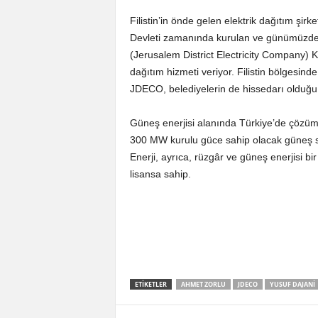
Filistin’in önde gelen elektrik dağıtım şi
Devleti zamanında kurulan ve günümüzde Fi
(Jerusalem District Electricity Company) 
dağıtım hizmeti veriyor. Filistin bölgesinde
JDECO, belediyelerin de hissedarı olduğu ö
Güneş enerjisi alanında Türkiye’de çözüm v
300 MW kurulu güce sahip olacak güneş san
Enerji, ayrıca, rüzgâr ve güneş enerjisi bir 
lisansa sahip.
ETIKETLER
AHMET ZORLU
JDECO
YUSUF DAJANI