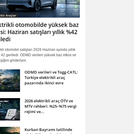
ikli Araçlar
ktrikli otomobilde yüksek baz
si: Haziran satışları yıllık %42
iledi
ikli otomobil satışları 2026 Haziran ayında yıllık
42 geriledi. ODMD verileri yüksek baz etkisi ve
iğini gösteriyor.
ODMD verileri ve Togg-CATL:
Türkiye elektrikli araç
pazarında ikinci evre
2026 elektrikli araç ÖTV ve
MTV rehberi: %25–%75 vergi
rejimi ve...
Kurban Bayramı tatilinde