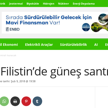
trik
Jeotermal
Biyokütle
Hidrojen
Nükleer
Enerji Depolama
il Ekonomi
Elektrikli Araçlar
Sürdürülebilirlik
AI
E
antrali kuracak
 Filistin’de güneş san
me tarihi: Şub 9, 2018 @ 19:58