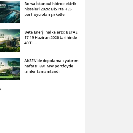
Borsa İstanbul hidroelektrik
hisseleri 2026: BİST’te HES
portföyü olan şirketler
Beta Enerji halka arzı: BETAE
17-19 Haziran 2026 tarihinde
40 TL...
AKSEN’de depolamalı yatırım
haftası: 891 MW portföyde
izinler tamamlandı