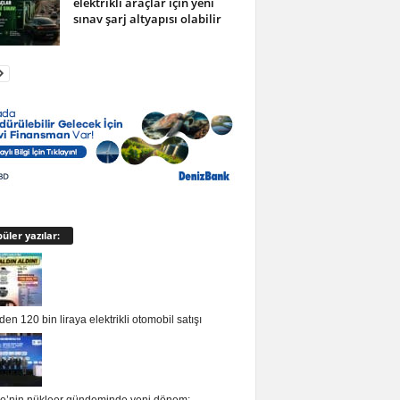
elektrikli araçlar için yeni
sınav şarj altyapısı olabilir
üler yazılar:
en 120 bin liraya elektrikli otomobil satışı
ye’nin nükleer gündeminde yeni dönem:…