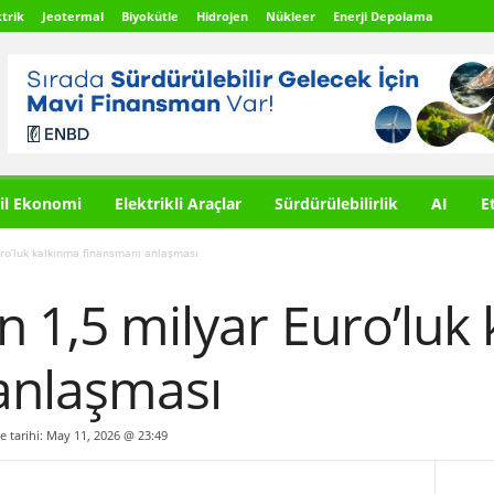
trik
Jeotermal
Biyokütle
Hidrojen
Nükleer
Enerji Depolama
il Ekonomi
Elektrikli Araçlar
Sürdürülebilirlik
AI
E
uro’luk kalkınma finansmanı anlaşması
n 1,5 milyar Euro’luk
anlaşması
me tarihi: May 11, 2026 @ 23:49