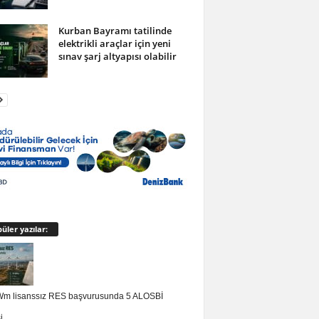
Kurban Bayramı tatilinde
elektrikli araçlar için yeni
sınav şarj altyapısı olabilir
üler yazılar:
m lisanssız RES başvurusunda 5 ALOSBİ
si…