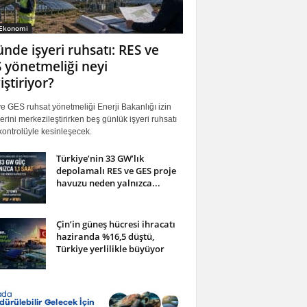
 Ekonomi
ünde işyeri ruhsatı: RES ve
 yönetmeliği neyi
iştiriyor?
 GES ruhsat yönetmeliği Enerji Bakanlığı izin
erini merkezileştirirken beş günlük işyeri ruhsatı
ontrolüyle kesinleşecek.
Türkiye’nin 33 GW’lık
depolamalı RES ve GES proje
havuzu neden yalnızca...
Çin’in güneş hücresi ihracatı
haziranda %16,5 düştü,
Türkiye yerlilikle büyüyor