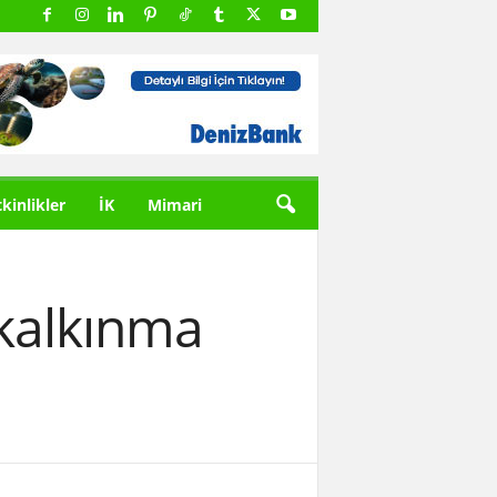
tkinlikler
İK
Mimari
 kalkınma