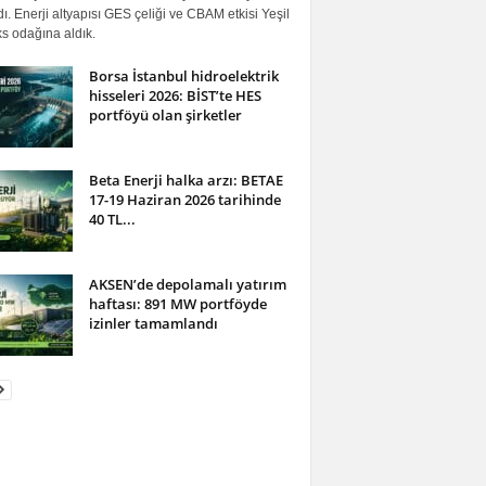
ı. Enerji altyapısı GES çeliği ve CBAM etkisi Yeşil
s odağına aldık.
Borsa İstanbul hidroelektrik
hisseleri 2026: BİST’te HES
portföyü olan şirketler
Beta Enerji halka arzı: BETAE
17-19 Haziran 2026 tarihinde
40 TL...
AKSEN’de depolamalı yatırım
haftası: 891 MW portföyde
izinler tamamlandı