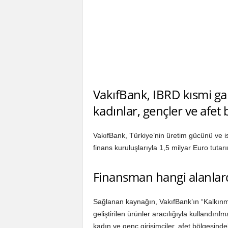
VakıfBank, IBRD kısmi ga
kadınlar, gençler ve afet
VakıfBank, Türkiye’nin üretim gücünü ve i
finans kuruluşlarıyla 1,5 milyar Euro tutar
Finansman hangi alanlard
Sağlanan kaynağın, VakıfBank’ın “Kalkın
geliştirilen ürünler aracılığıyla kullandır
kadın ve genç girişimciler, afet bölgesind