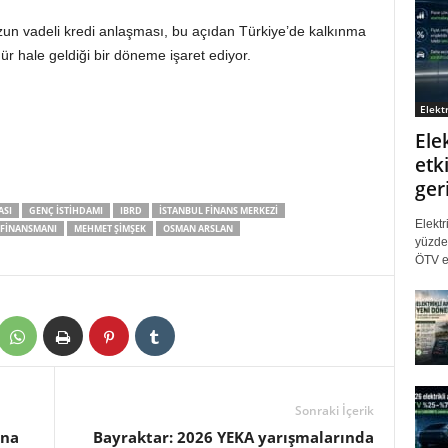
uzun vadeli kredi anlaşması, bu açıdan Türkiye’de kalkınma
r hale geldiği bir döneme işaret ediyor.
Elektr
Ele
etki
ger
ASI
GENÇ İSTIHDAMI
IBRD
İSTANBUL FINANS MERKEZI
Elektr
 FINANSMANI
MEHMET ŞIMŞEK
OSMAN ARSLAN
yüzde 
ÖTV eş
Sonraki İçerik
ana
Bayraktar: 2026 YEKA yarışmalarında