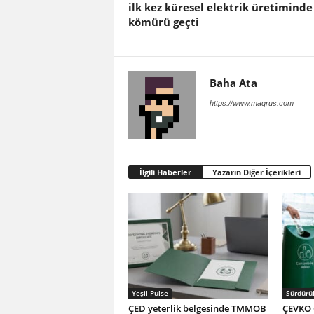
ilk kez küresel elektrik üretiminde
kömürü geçti
Baha Ata
https://www.magrus.com
İlgili Haberler
Yazarın Diğer İçerikleri
Yeşil Pulse
Sürdürül
ÇED yeterlik belgesinde TMMOB
ÇEVKO 