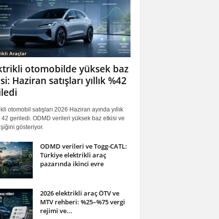
ikli Araçlar
ktrikli otomobilde yüksek baz
si: Haziran satışları yıllık %42
iledi
ikli otomobil satışları 2026 Haziran ayında yıllık
42 geriledi. ODMD verileri yüksek baz etkisi ve
iğini gösteriyor.
ODMD verileri ve Togg-CATL:
Türkiye elektrikli araç
pazarında ikinci evre
2026 elektrikli araç ÖTV ve
MTV rehberi: %25–%75 vergi
rejimi ve...