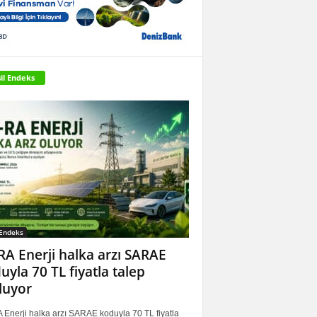
il Endeks
 Endeks
RA Enerji halka arzı SARAE
uyla 70 TL fiyatla talep
luyor
 Enerji halka arzı SARAE koduyla 70 TL fiyatla