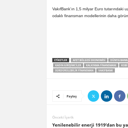
VakıfBank’ın 1,5 milyar Euro tutarındaki 
odaklı finansman modellerinin daha görünü
ETIKETLER
AFET BÖLGESI EKONOMISI
DÜNYA BANK
KADIN GIRIŞIMCILER
KALKINMA FINANSMANI
KOBİ
SÜRDÜRÜLEBILIR FINANSMAN
VAKIFBANK
Paylaş
Önceki İçerik
Yenilenebilir enerji 1919’dan bu y