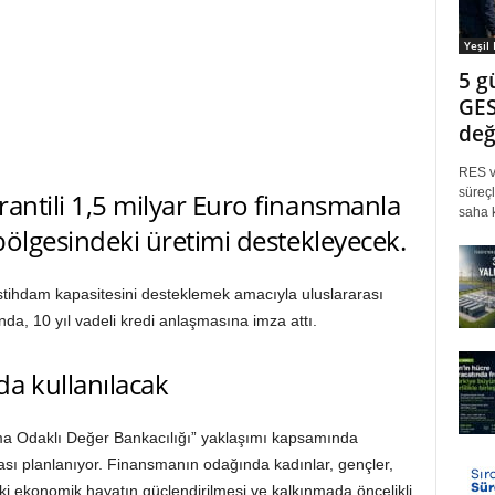
Yeşil
5 g
GES
değ
RES ve
süreçl
rantili 1,5 milyar Euro finansmanla
saha k
 bölgesindeki üretimi destekleyecek.
stihdam kapasitesini desteklemek amacıyla uluslararası
ında, 10 yıl vadeli kredi anlaşmasına imza attı.
a kullanılacak
ma Odaklı Değer Bankacılığı” yaklaşımı kapsamında
ılması planlanıyor. Finansmanın odağında kadınlar, gençler,
eki ekonomik hayatın güçlendirilmesi ve kalkınmada öncelikli