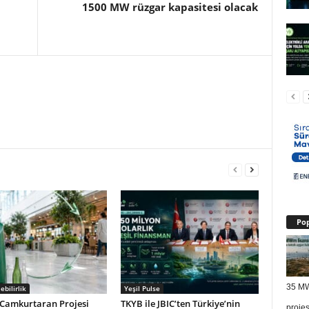
1500 MW rüzgar kapasitesi olacak
Pop
35 MW
ebilirlik
Yeşil Pulse
Camkurtaran Projesi
TKYB ile JBIC’ten Türkiye’nin
proje