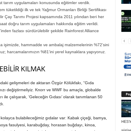
ost tarım uygulamaları konusunda eğitimler verdik.
m tüketildiği ilk ve tek Yağmur Ormanları Birliği Sertifikası
ilir Çay Tarımı Projesi kapsamında 2011 yılından beri her
aat doğru tarım uygulamaları hakkında eğitim verildi.
den fazlası sürdürülebilir şekilde Rainforest Alliance
.
ma işimizde, hammadde ve ambalaj malzemelerinin %72’sini
ruz; harcamalarımızın %81’ini yerel kaynaklara yapıyoruz.
ŞEBİLİR KILMAK
undaki gelişmeleri de aktaran Özgür Kölükfakı, “Gıda
rımızı değiştirmeliyiz. Knorr ve WWF bu amaçla, globalde
Pop
ları ile çalışarak, ‘Geleceğin Gıdası’ olarak tanımlanan 50
dı.
 kolayca bulabileceğimiz gıdalar var: Kabak çiçeği, bamya,
HES’le
soya fasulyesi, karabuğday, horasan buğdayı, kinoa,
sürüy