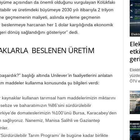
büyüme açısından da önemli olduğunu vurgulayan Kölükfakı
bilir ve üretimdeki büyümeye 2030 yılı itibarıyla 2 trilyon
leme geçmemenin maliyeti, aslında eyleme geçmenin
r beslenmeye harcanan her 1 dolar karşılığında ekonomik
eri dönüş sağlandığını gösteriyor” dedi.
Elektr
Ele
AKLARLA BESLENEN ÜRETİM
etki
ger
Elektr
şardık?” başlığı altında Unilever’in faaliyetlerini anlatan
yüzde 
ÖTV eş
ham maddeler kullanma konusunda şu bilgileri verdi:
r kaynaklar kullanan tarımsal ham maddelerimizin miktarını
 sebze ve baharatımızın %86’sini sürdürülebilir
ürkiye’de domateslerimizin %100’ünü Bursa, Karacabey’den
n sağlıyoruz. Nanemiz, Manisa Salihli ve Gaziantep
nler.
Sürdürülebilir Tarım Programı’ ile bugüne kadar birlikte