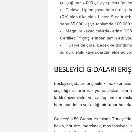
çalıştığımız 4.000 çiftçiye geleceğe d
Türkiye, Lipton çayın hem üretilip he
(RA) alan ülke oldu. Lipton Sürdürüleb
sene 35.000 kişiye toplamda 100.000 s
Magnum kakao çekirdeklerinin %98’in
Certified ™ çiftçilerinden temin ediliyor
Türkiye’de gıda, içecek ve dondur
sürdürülebilir kaynaklardan elde ediyo
BESLEYİCİ GIDALARI ERİ
Besleyici gıdaları erişebilir kılmak konus
çeşitliliğimizi artırarak yeme alışkanlıkla
farklı üniversiteler ve sivil toplum kuruluş
ham maddenin yer aldığı bir rapor hazırla
Geleceğin 50 Gıdası listesinde Türkiye’de
bakla, börülce, mercimek, maş fasulyesi, 