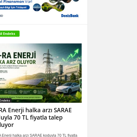
il Endeks
 Endeks
RA Enerji halka arzı SARAE
uyla 70 TL fiyatla talep
luyor
 Enerji halka arzı SARAE koduyla 70 TL fiyatla