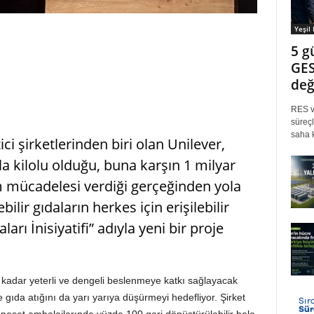
Yeşil
5 g
GES
değ
RES ve
süreçl
saha k
i şirketlerinden biri olan Unilever,
a kilolu olduğu, buna karşın 1 milyar
m mücadelesi verdiği gerçeğinden yola
ilir gıdaların herkes için erişilebilir
arı İnisiyatifi” adıyla yeni bir proje
a kadar yeterli ve dengeli beslenmeye katkı sağlayacak
e gıda atığını da yarı yarıya düşürmeyi hedefliyor. Şirket