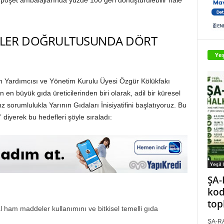
poşet ambalajlarında yüzde 100 geri dönüştürülebilir hale
FLER DOĞRULTUSUNDA DÖRT
Yeş
 Yardımcısı ve Yönetim Kurulu Üyesi Özgür Kölükfakı
n büyük gıda üreticilerinden biri olarak, adil bir küresel
z sorumlulukla Yarının Gıdaları İnisiyatifini başlatıyoruz. Bu
iyerek bu hedefleri şöyle sıraladı:
Yeşil
ŞA-
kod
top
l ham maddeler kullanımını ve bitkisel temelli gıda
ŞA-RA