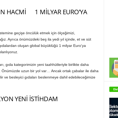
ARIN HACMİ 1 MİLYAR EURO’YA
sistemine geçişe öncülük etmek için ölçeğimizi,
ız. Ayrıca önümüzdeki beş ila yedi yıl içinde, et ve süt
 gıdalardan oluşan global büyüklüğü 1 milyar Euro’ya
planlıyoruz.
rı, gıda kategorimizin yeni taahhütleriyle birlikte daha
ız. Önümüzde uzun bir yol var… Ancak ortak çabalar ile daha
ilir ve besleyici gıdaları beslenmeye dahil edebileceğimize
Ele
YON YENİ İSTİHDAM