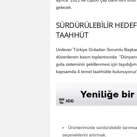
ayrıca 2021’de Lipton çay dahil tüm ürün 
gelecek.
SÜRDÜRÜLEBİLİR HEDE
TAAHHÜT
Unilever Türkiye Gıdadan Sorumlu Başkan
düzenlenen basın toplantısında “Dünyanın e
gıda sisteminin şekillenmesi için taşıdığımı
kapsamda 4 temel taahhütte bulunuyoruz” d
Ürünlerimizde sürdürülebilir tarımsa
seçeneklerini artırmak.