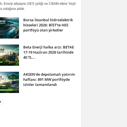
ı. Enerji altyapısı GES çeliği ve CBAM etkisi Yeşil
s odağına aldık.
Borsa İstanbul hidroelektrik
hisseleri 2026: BİST’te HES
portföyü olan şirketler
Beta Enerji halka arzı: BETAE
17-19 Haziran 2026 tarihinde
40 TL...
AKSEN’de depolamalı yatırım
haftası: 891 MW portföyde
izinler tamamlandı