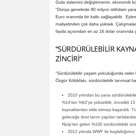
Gıda sistemini değiştirmenin, ekonomik 
“Dünya genelinde 80 milyon istihdam yarata
Euro oranında bir katkı sağlayabilir. Ey
maliyetinden çok daha yüksek. Çalışmala
fayda açısından en az 16 dolar oranında g
“SÜRDÜRÜLEBİLİR KAYN
ZİNCİRİ”
“Sürdürülebilir yaşam yolculuğunda neler ba
Özgür Kölükfakı, sürdürülebilir tarımsal 
2010 yılından bu yana sürdürülebili
%14’ten %62’ye yükselttik; öncelikli 13
kaynaklardan elde etmeyi başardık. T
geleceğe dost tarım yapılan tarlalarda
Nizip’ten gelen %100 sürdürülebilir ürü
2012 yılında WWF ile başlattığımız ‘