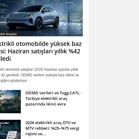
ikli Araçlar
ktrikli otomobilde yüksek baz
si: Haziran satışları yıllık %42
iledi
ikli otomobil satışları 2026 Haziran ayında yıllık
42 geriledi. ODMD verileri yüksek baz etkisi ve
iğini gösteriyor.
ODMD verileri ve Togg-CATL:
Türkiye elektrikli araç
pazarında ikinci evre
2026 elektrikli araç ÖTV ve
MTV rehberi: %25–%75 vergi
rejimi ve...