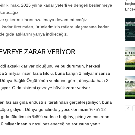
başlad
ebilir kılmak. 2025 yılına kadar yeterli ve dengeli beslenmeye
Endek
ıkaracağız.
 ve şeker miktarını azaltmaya devam edeceğiz.
e kadar üretimden, ürünlerimizin raflara ulaşmasına kadar
e gıda atıklarını yarıya indireceğiz.
EVREYE ZARAR VERİYOR
iddi aksaklıklar var olduğunu ve bu durumun, herkesi
da 2 milyar insan fazla kilolu, buna karşın 1 milyar insansa
 Dünya Sağlık Örgütü’nün verilerine göre, dünyada hala 2
aşıyor. Gıda sistemi çevreye büyük zarar veriyor.
n fazlası gıda endüstrisi tarafından gerçekleştiriliyor, buna
e çöpe gidiyor. Dünya genelinde yiyeceklerimizin %75’i 12
el gıda tüketiminin %60’ı sadece buğday, pirinç ve mısırdan
10 milyar insanın nasıl besleneceğine sorusuna yanıt