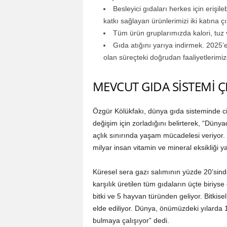
Besleyici gıdaları herkes için erişil
katkı sağlayan ürünlerimizi iki katına ç
Tüm ürün gruplarımızda kalori, tuz
Gıda atığını yarıya indirmek. 2025’
olan süreçteki doğrudan faaliyetlerimizd
MEVCUT GIDA SİSTEMİ Ç
Özgür Kölükfakı, dünya gıda sisteminde c
değişim için zorladığını belirterek, “Dünya
açlık sınırında yaşam mücadelesi veriyor.
milyar insan vitamin ve mineral eksikliği y
Küresel sera gazı salımının yüzde 20’sinde
karşılık üretilen tüm gıdaların üçte biriys
bitki ve 5 hayvan türünden geliyor. Bitkis
elde ediliyor. Dünya, önümüzdeki yılarda 
bulmaya çalışıyor” dedi.