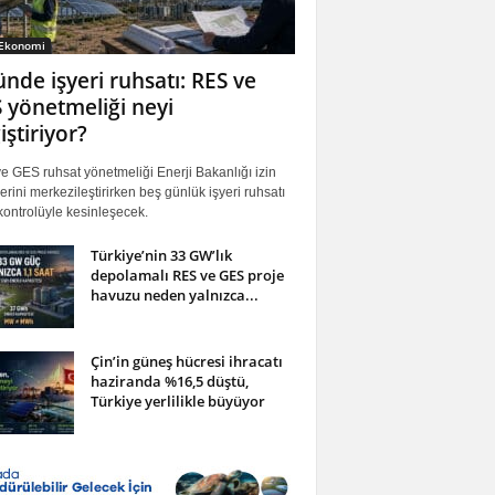
 Ekonomi
ünde işyeri ruhsatı: RES ve
 yönetmeliği neyi
iştiriyor?
 GES ruhsat yönetmeliği Enerji Bakanlığı izin
erini merkezileştirirken beş günlük işyeri ruhsatı
ontrolüyle kesinleşecek.
Türkiye’nin 33 GW’lık
depolamalı RES ve GES proje
havuzu neden yalnızca...
Çin’in güneş hücresi ihracatı
haziranda %16,5 düştü,
Türkiye yerlilikle büyüyor