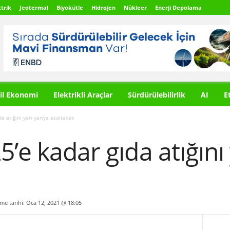
trik
Jeotermal
Biyokütle
Hidrojen
Nükleer
Enerji Depolama
il Ekonomi
Elektrikli Araçlar
Sürdürülebilirlik
AI
E
a atığını yarı yarıya azaltacak
’e kadar gıda atığını 
lme tarihi: Oca 12, 2021 @ 18:05