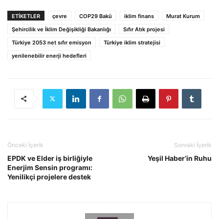
ETIKETLER
çevre
COP29 Bakü
iklim finans
Murat Kurum
Şehircilik ve İklim Değişikliği Bakanlığı
Sıfır Atık projesi
Türkiye 2053 net sıfır emisyon
Türkiye iklim stratejisi
yenilenebilir enerji hedefleri
Önceki İçerik
Sonraki İçerik
EPDK ve Elder iş birliğiyle
Yeşil Haber’in Ruhu
Enerjim Sensin programı:
Yenilikçi projelere destek