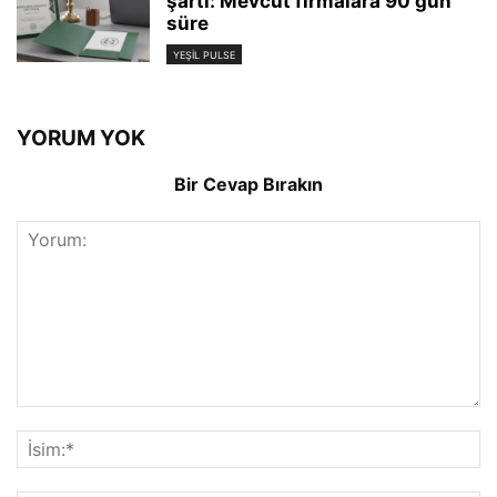
şartı: Mevcut firmalara 90 gün
süre
YEŞIL PULSE
YORUM YOK
Bir Cevap Bırakın