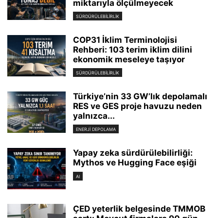
miktarıyla ölçülmeyecek
SÜRDÜRÜLEBILIRLIK
COP31 İklim Terminolojisi
Rehberi: 103 terim iklim dilini
ekonomik meseleye taşıyor
SÜRDÜRÜLEBILIRLIK
Türkiye’nin 33 GW’lık depolamalı
RES ve GES proje havuzu neden
yalnızca...
ENERJI DEPOLAMA
Yapay zeka sürdürülebilirliği:
Mythos ve Hugging Face eşiği
AI
ÇED yeterlik belgesinde TMMOB