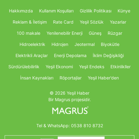
Hakkımızda
Kullanım Koşulları
Gizlilik Politikası
Künye
Reklam & İletişim
Rate Card
Yeşil Sözlük
Yazarlar
100 makale
Yenilenebilir Enerji
Güneş
Rüzgar
Hidroelektrik
Hidrojen
Jeotermal
Biyokütle
Elektrikli Araçlar
Enerji Depolama
İklim Değişikliği
Sürdürülebilirlik
Yeşil Ekonomi
Yeşil Endeks
Etkinlikller
İnsan Kaynakları
Röportajlar
Yeşil Haber’den
© 2026 Yeşil Haber
Bir Magrus projesidir.
Tel & WhatsApp:
0538 810 8732