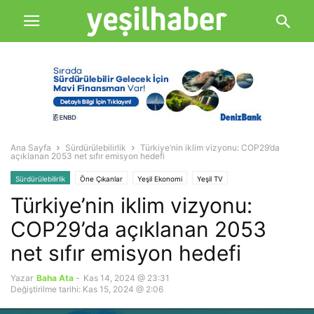
Ana Sayfa
Sürdürülebilirlik
Türkiye’nin iklim vizyonu: COP29’da
açıklanan 2053 net sıfır emisyon hedefi
Sürdürülebilirlik
Öne Çıkanlar
Yeşil Ekonomi
Yeşil TV
Türkiye’nin iklim vizyonu:
COP29’da açıklanan 2053
net sıfır emisyon hedefi
Yazar
Baha Ata
-
Kas 14, 2024 @ 23:31
Değiştirilme tarihi: Kas 15, 2024 @ 2:06