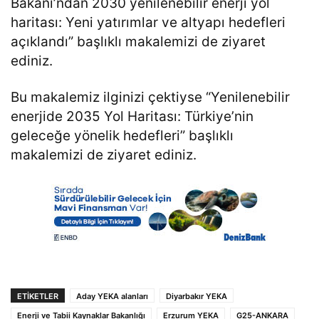
Bakanı’ndan 2030 yenilenebilir enerji yol
haritası: Yeni yatırımlar ve altyapı hedefleri
açıklandı
” başlıklı makalemizi de ziyaret
ediniz.
Bu makalemiz ilginizi çektiyse “
Yenilenebilir
enerjide 2035 Yol Haritası: Türkiye’nin
geleceğe yönelik hedefleri
” başlıklı
makalemizi de ziyaret ediniz.
ETIKETLER
Aday YEKA alanları
Diyarbakır YEKA
Enerji ve Tabii Kaynaklar Bakanlığı
Erzurum YEKA
G25-ANKARA