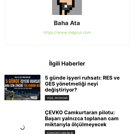
Baha Ata
https://www.magrus.com
İlgili Haberler
5 günde işyeri ruhsatı: RES ve
GES yönetmeliği neyi
değiştiriyor?
YEŞIL EKONOMI
ÇEVKO Camkurtaran pilotu:
Başarı yalnızca toplanan cam
miktarıyla ölçülmeyecek
SÜRDÜRÜLEBILIRLIK