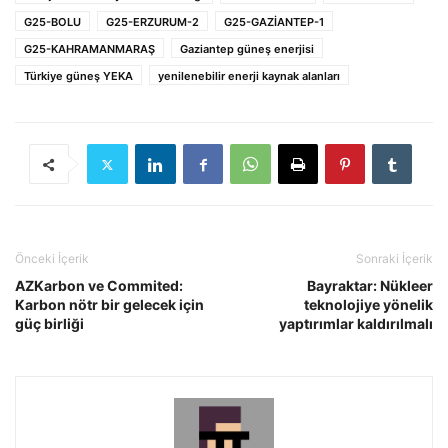
G25-BOLU
G25-ERZURUM-2
G25-GAZİANTEP-1
G25-KAHRAMANMARAŞ
Gaziantep güneş enerjisi
Türkiye güneş YEKA
yenilenebilir enerji kaynak alanları
Önceki İçerik
Sonraki İçerik
AZKarbon ve Commited:
Bayraktar: Nükleer
Karbon nötr bir gelecek için
teknolojiye yönelik
güç birliği
yaptırımlar kaldırılmalı