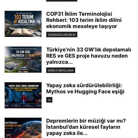
COP31 İklim Terminolojisi
Rehberi: 103 terim iklim dilini
ekonomik meseleye taşıyor
SÜRDÜRÜLEBILIRLIK
Türkiye’nin 33 GW’lık depolamalı
RES ve GES proje havuzu neden
yalnızca...
ENERJI DEPOLAMA
Yapay zeka sürdürülebilirliği:
Mythos ve Hugging Face eşiği
AI
Depremlerin bir müziği var mı?
İstanbul’dan küresel fayların
yapay zeka ile...