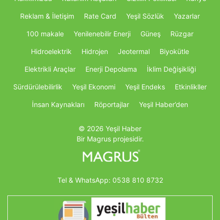
Reklam & İletişim
Rate Card
Yeşil Sözlük
Yazarlar
100 makale
Yenilenebilir Enerji
Güneş
Rüzgar
Hidroelektrik
Hidrojen
Jeotermal
Biyokütle
Elektrikli Araçlar
Enerji Depolama
İklim Değişikliği
Sürdürülebilirlik
Yeşil Ekonomi
Yeşil Endeks
Etkinlikller
İnsan Kaynakları
Röportajlar
Yeşil Haber’den
© 2026 Yeşil Haber
Bir Magrus projesidir.
Tel & WhatsApp:
0538 810 8732