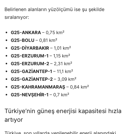
Belirlenen alanların yüzölçümü ise şu şekilde
sıralanıyor:
G25-ANKARA
– 0,75 km²
G25-BOLU
– 0,81 km²
G25-DİYARBAKIR
– 1,01 km²
G25-ERZURUM-1
– 1,15 km²
G25-ERZURUM-2
– 2,31 km²
G25-GAZİANTEP-1
– 11,1 km²
G25-GAZİANTEP-2
– 3,09 km²
G25-KAHRAMANMARAŞ
– 0,84 km²
G25-NEVŞEHİR-1
– 0,7 km²
Türkiye’nin güneş enerjisi kapasitesi hızla
artıyor
Türkiye, son yıllarda yenilenebilir enerji alanındaki