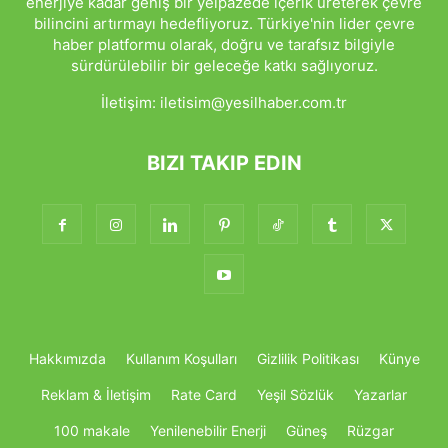
enerjiye kadar geniş bir yelpazede içerik üreterek çevre
bilincini artırmayı hedefliyoruz. Türkiye'nin lider çevre
haber platformu olarak, doğru ve tarafsız bilgiyle
sürdürülebilir bir geleceğe katkı sağlıyoruz.
İletişim:
iletisim@yesilhaber.com.tr
BIZI TAKIP EDIN
Hakkımızda
Kullanım Koşulları
Gizlilik Politikası
Künye
Reklam & İletişim
Rate Card
Yeşil Sözlük
Yazarlar
100 makale
Yenilenebilir Enerji
Güneş
Rüzgar