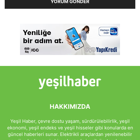
HAKKIMIZDA
Yeşil Haber, çevre dostu yaşam, sürdürülebilirlik, yeşil
ekonomi, yeşil endeks ve yeşil hisseler gibi konularda en
güncel haberleri sunar. Elektrikli araçlardan yenilenebilir