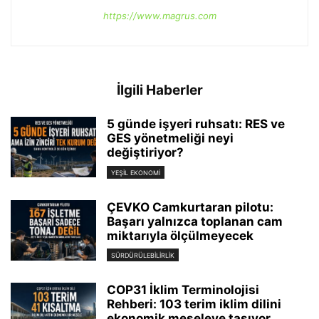
https://www.magrus.com
İlgili Haberler
5 günde işyeri ruhsatı: RES ve
GES yönetmeliği neyi
değiştiriyor?
YEŞIL EKONOMI
ÇEVKO Camkurtaran pilotu:
Başarı yalnızca toplanan cam
miktarıyla ölçülmeyecek
SÜRDÜRÜLEBILIRLIK
COP31 İklim Terminolojisi
Rehberi: 103 terim iklim dilini
ekonomik meseleye taşıyor