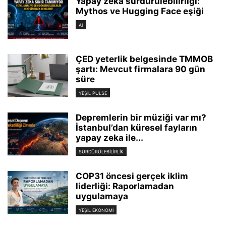
Yapay zeka sürdürülebilirliği:
Mythos ve Hugging Face eşiği
AI
ÇED yeterlik belgesinde TMMOB
şartı: Mevcut firmalara 90 gün
süre
YEŞIL PULSE
Depremlerin bir müziği var mı?
İstanbul’dan küresel fayların
yapay zeka ile...
SÜRDÜRÜLEBILIRLIK
COP31 öncesi gerçek iklim
liderliği: Raporlamadan
uygulamaya
YEŞIL EKONOMI