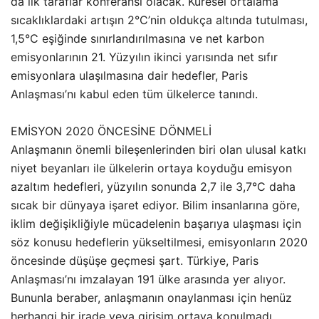
da ilk taraflar konferansı olacak. Küresel ortalama
sıcaklıklardaki artışın 2°C’nin oldukça altında tutulması,
1,5°C eşiğinde sınırlandırılmasına ve net karbon
emisyonlarının 21. Yüzyılın ikinci yarısında net sıfır
emisyonlara ulaşılmasına dair hedefler, Paris
Anlaşması’nı kabul eden tüm ülkelerce tanındı.
EMİSYON 2020 ÖNCESİNE DÖNMELİ
Anlaşmanın önemli bileşenlerinden biri olan ulusal katkı
niyet beyanları ile ülkelerin ortaya koyduğu emisyon
azaltım hedefleri, yüzyılın sonunda 2,7 ile 3,7°C daha
sıcak bir dünyaya işaret ediyor. Bilim insanlarına göre,
iklim değişikliğiyle mücadelenin başarıya ulaşması için
söz konusu hedeflerin yükseltilmesi, emisyonların 2020
öncesinde düşüşe geçmesi şart. Türkiye, Paris
Anlaşması’nı imzalayan 191 ülke arasında yer alıyor.
Bununla beraber, anlaşmanın onaylanması için henüz
herhangi bir irade veya girişim ortaya konulmadı.