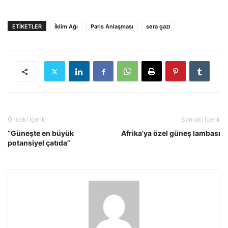
ETIKETLER
İklim Ağı
Paris Anlaşması
sera gazı
Önceki İçerik
Sonraki İçerik
“Güneşte en büyük
Afrika’ya özel güneş lambası
potansiyel çatıda”