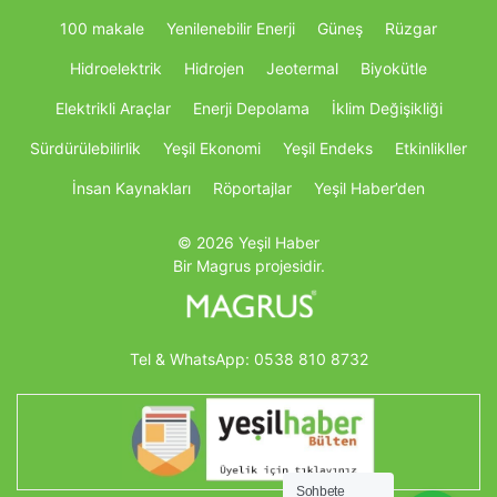
100 makale
Yenilenebilir Enerji
Güneş
Rüzgar
Hidroelektrik
Hidrojen
Jeotermal
Biyokütle
Elektrikli Araçlar
Enerji Depolama
İklim Değişikliği
Sürdürülebilirlik
Yeşil Ekonomi
Yeşil Endeks
Etkinlikller
İnsan Kaynakları
Röportajlar
Yeşil Haber’den
© 2026 Yeşil Haber
Bir Magrus projesidir.
Tel & WhatsApp:
0538 810 8732
Sohbete