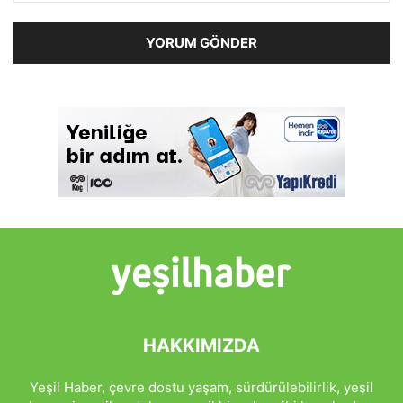
HAKKIMIZDA
Yeşil Haber, çevre dostu yaşam, sürdürülebilirlik, yeşil