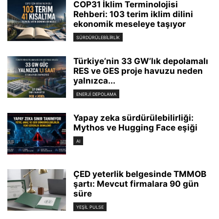
COP31 İklim Terminolojisi
Rehberi: 103 terim iklim dilini
ekonomik meseleye taşıyor
SÜRDÜRÜLEBILIRLIK
Türkiye’nin 33 GW’lık depolamalı
RES ve GES proje havuzu neden
yalnızca...
ENERJI DEPOLAMA
Yapay zeka sürdürülebilirliği:
Mythos ve Hugging Face eşiği
AI
ÇED yeterlik belgesinde TMMOB
şartı: Mevcut firmalara 90 gün
süre
YEŞIL PULSE