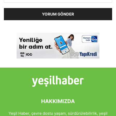
HAKKIMIZDA
Yeşil Haber, çevre dostu yaşam, sürdürülebilirlik, yeşil