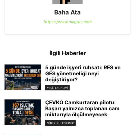
Baha Ata
https://www.magrus.com
İlgili Haberler
5 günde işyeri ruhsatı: RES ve
GES yönetmeliği neyi
değiştiriyor?
YEŞIL EKONOMI
ÇEVKO Camkurtaran pilotu:
Başarı yalnızca toplanan cam
miktarıyla ölçülmeyecek
SÜRDÜRÜLEBILIRLIK