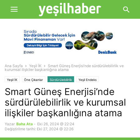
Ana Sayfa
Yeşil İK
Smart Güneş Enerjisi’nde sürdürülebilirlik ve
kurumsal ilişkiler başkanlığına atama
Yeşil İK
Öne Çıkanlar
Sürdürülebilirlik
Yeşil Endeks
Smart Güneş Enerjisi’nde
sürdürülebilirlik ve kurumsal
ilişkiler başkanlığına atama
Yazar
Baha Ata
-
Eki 26, 2024 @ 22:24
Değiştirilme tarihi: Eki 27, 2024 @ 22:26