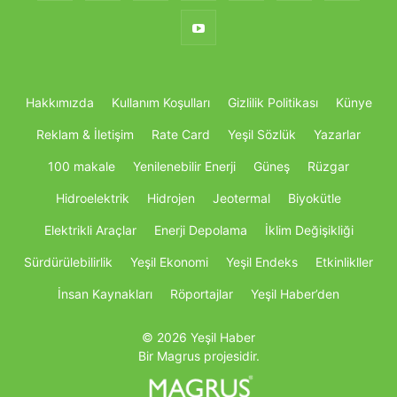
Hakkımızda
Kullanım Koşulları
Gizlilik Politikası
Künye
Reklam & İletişim
Rate Card
Yeşil Sözlük
Yazarlar
100 makale
Yenilenebilir Enerji
Güneş
Rüzgar
Hidroelektrik
Hidrojen
Jeotermal
Biyokütle
Elektrikli Araçlar
Enerji Depolama
İklim Değişikliği
Sürdürülebilirlik
Yeşil Ekonomi
Yeşil Endeks
Etkinlikller
İnsan Kaynakları
Röportajlar
Yeşil Haber’den
© 2026 Yeşil Haber
Bir Magrus projesidir.