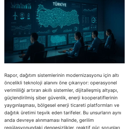
Rapor, dağıtım sistemlerinin modernizasyonu için altı
öncelikli teknoloji alanını öne çıkarıyor: operasyonel
verimliliği artıran akıllı sistemler, dijitalleşmiş altyapı,
güçlendirilmiş siber güvenlik, enerji kooperatiflerinin
yaygınlaşması, bölgesel enerji ticareti platformları ve
dağıtık üretimi teşvik eden tarifeler. Bu unsurların aynı
anda devreye alınmaması halinde, gerilim
regülasyonundaki dengesizlikler, reaktif güç sorunları