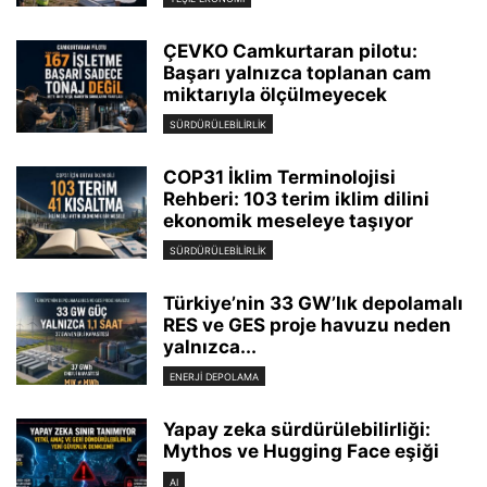
ÇEVKO Camkurtaran pilotu:
Başarı yalnızca toplanan cam
miktarıyla ölçülmeyecek
SÜRDÜRÜLEBILIRLIK
COP31 İklim Terminolojisi
Rehberi: 103 terim iklim dilini
ekonomik meseleye taşıyor
SÜRDÜRÜLEBILIRLIK
Türkiye’nin 33 GW’lık depolamalı
RES ve GES proje havuzu neden
yalnızca...
ENERJI DEPOLAMA
Yapay zeka sürdürülebilirliği:
Mythos ve Hugging Face eşiği
AI