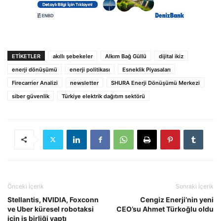
ETIKETLER
akıllı şebekeler
Alkım Bağ Güllü
dijital ikiz
enerji dönüşümü
enerji politikası
Esneklik Piyasaları
Firecarrier Analizi
newsletter
SHURA Enerji Dönüşümü Merkezi
siber güvenlik
Türkiye elektrik dağıtım sektörü
Önceki İçerik
Sonraki İçerik
Stellantis, NVIDIA, Foxconn
Cengiz Enerji’nin yeni
ve Uber küresel robotaksi
CEO’su Ahmet Türkoğlu oldu
için iş birliği yaptı