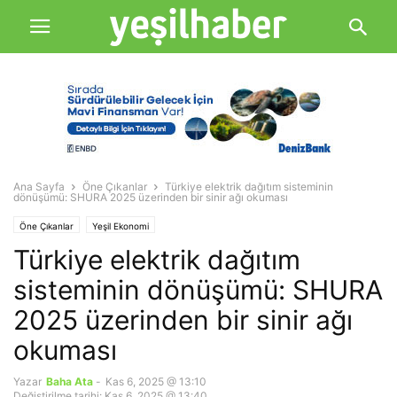
Ana Sayfa
Öne Çıkanlar
Türkiye elektrik dağıtım sisteminin
dönüşümü: SHURA 2025 üzerinden bir sinir ağı okuması
Öne Çıkanlar
Yeşil Ekonomi
Türkiye elektrik dağıtım
sisteminin dönüşümü: SHURA
2025 üzerinden bir sinir ağı
okuması
Yazar
Baha Ata
-
Kas 6, 2025 @ 13:10
Değiştirilme tarihi: Kas 6, 2025 @ 13:40