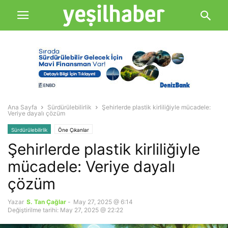
Ana Sayfa
Sürdürülebilirlik
Şehirlerde plastik kirliliğiyle mücadele:
Veriye dayalı çözüm
Sürdürülebilirlik
Öne Çıkanlar
Şehirlerde plastik kirliliğiyle
mücadele: Veriye dayalı
çözüm
Yazar
S. Tan Çağlar
-
May 27, 2025 @ 6:14
Değiştirilme tarihi: May 27, 2025 @ 22:22