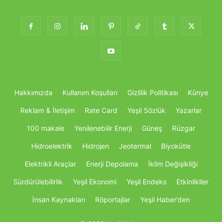
Hakkımızda
Kullanım Koşulları
Gizlilik Politikası
Künye
Reklam & İletişim
Rate Card
Yeşil Sözlük
Yazarlar
100 makale
Yenilenebilir Enerji
Güneş
Rüzgar
Hidroelektrik
Hidrojen
Jeotermal
Biyokütle
Elektrikli Araçlar
Enerji Depolama
İklim Değişikliği
Sürdürülebilirlik
Yeşil Ekonomi
Yeşil Endeks
Etkinlikller
İnsan Kaynakları
Röportajlar
Yeşil Haber’den