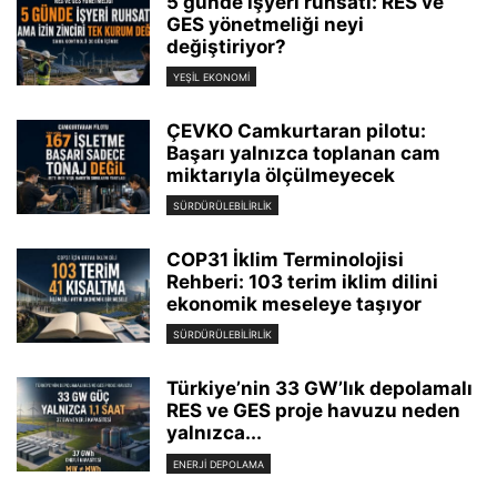
5 günde işyeri ruhsatı: RES ve
GES yönetmeliği neyi
değiştiriyor?
YEŞIL EKONOMI
ÇEVKO Camkurtaran pilotu:
Başarı yalnızca toplanan cam
miktarıyla ölçülmeyecek
SÜRDÜRÜLEBILIRLIK
COP31 İklim Terminolojisi
Rehberi: 103 terim iklim dilini
ekonomik meseleye taşıyor
SÜRDÜRÜLEBILIRLIK
Türkiye’nin 33 GW’lık depolamalı
RES ve GES proje havuzu neden
yalnızca...
ENERJI DEPOLAMA