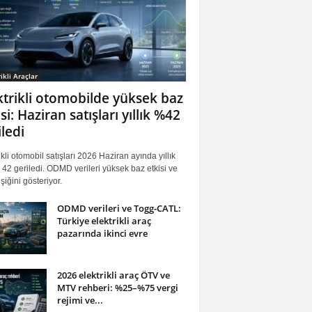
ikli Araçlar
ktrikli otomobilde yüksek baz
si: Haziran satışları yıllık %42
iledi
ikli otomobil satışları 2026 Haziran ayında yıllık
42 geriledi. ODMD verileri yüksek baz etkisi ve
iğini gösteriyor.
ODMD verileri ve Togg-CATL:
Türkiye elektrikli araç
pazarında ikinci evre
2026 elektrikli araç ÖTV ve
MTV rehberi: %25–%75 vergi
rejimi ve...