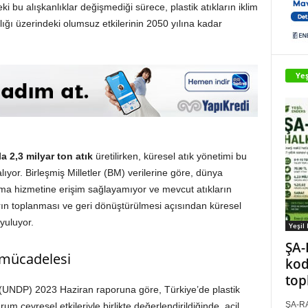
i bu alışkanlıklar değişmediği sürece, plastik atıkların iklim
ağlığı üzerindeki olumsuz etkilerinin 2050 yılına kadar
Yeş
ila 2,3 milyar ton atık
üretilirken, küresel atık yönetimi bu
ıyor. Birleşmiş Milletler (BM) verilerine göre, dünya
ama hizmetine erişim sağlayamıyor ve mevcut atıkların
arın toplanması ve geri dönüştürülmesi açısından küresel
uyuluyor.
Yeşil
ŞA-
le mücadelesi
kod
top
 (UNDP) 2023 Haziran raporuna göre, Türkiye’de plastik
ŞA-RA
um çevresel etkileriyle birlikte değerlendirildiğinde, acil