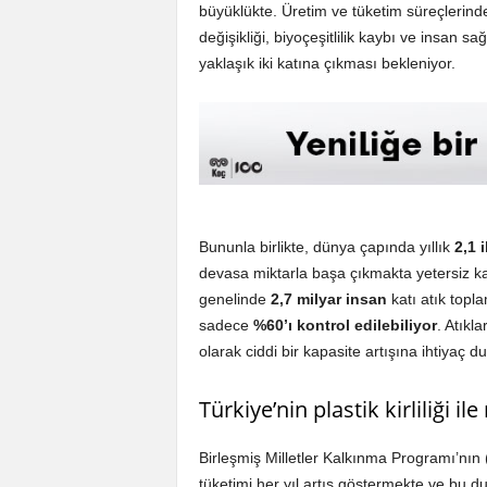
büyüklükte. Üretim ve tüketim süreçlerindek
değişikliği, biyoçeşitlilik kaybı ve insan s
yaklaşık iki katına çıkması bekleniyor.
Bununla birlikte, dünya çapında yıllık
2,1 
devasa miktarla başa çıkmakta yetersiz kal
genelinde
2,7 milyar insan
katı atık topl
sadece
%60’ı kontrol edilebiliyor
. Atıkl
olarak ciddi bir kapasite artışına ihtiyaç d
Türkiye’nin plastik kirliliği i
Birleşmiş Milletler Kalkınma Programı’nın
tüketimi her yıl artış göstermekte ve bu dur