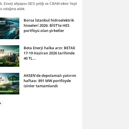
ı. Enerji altyapısı GES çeliği ve CBAM etkisi Yeşil
s odağına aldık.
Borsa İstanbul hidroelektrik
hisseleri 2026: BİST’te HES
portföyü olan şirketler
Beta Enerji halka arzı: BETAE
17-19 Haziran 2026 tarihinde
40 TL...
AKSEN’de depolamalı yatırım
haftası: 891 MW portföyde
izinler tamamlandı