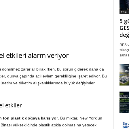
Yeşil
5 g
GES
değ
RES ve
süreçl
el etkileri alarm veriyor
saha k
eri dönülmez zararlar bırakırken, bu sorun giderek daha da
istikler, dünya çapında acil eylem gerekliliğine işaret ediyor. Bu
rın üretim ve tüketim alışkanlıklarında büyük değişimler
l etkiler
n ton plastik doğaya karışıyor
. Bu miktar, New York’un
Binası yüksekliğinde plastik atıkla dolmasına yetecek