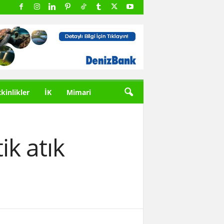
tkinlikler
İK
Mimari
ik atık