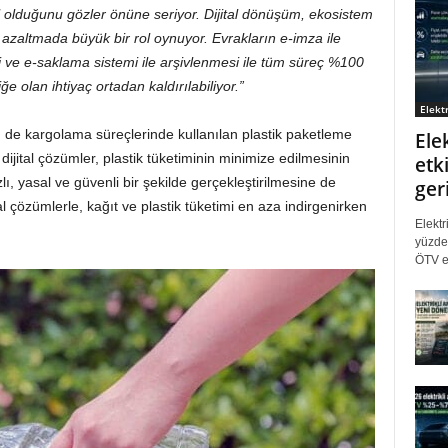
 olduğunu gözler önüne seriyor. Dijital dönüşüm, ekosistem
i azaltmada büyük bir rol oynuyor. Evrakların e-imza ile
ve e-saklama sistemi ile arşivlenmesi ile tüm süreç %100
ğe olan ihtiyaç ortadan kaldırılabiliyor.”
Elektr
 de kargolama süreçlerinde kullanılan plastik paketleme
Ele
dijital çözümler, plastik tüketiminin minimize edilmesinin
etki
zlı, yasal ve güvenli bir şekilde gerçekleştirilmesine de
ger
 çözümlerle, kağıt ve plastik tüketimi en aza indirgenirken
Elektr
yüzde 
ÖTV eş