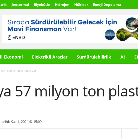
trik
Jeotermal
Biyokütle
Hidrojen
Nükleer
Enerji Depolama
il Ekonomi
Elektrikli Araçlar
Sürdürülebilirlik
AI
E
ton plastik atık karışıyor
ya 57 milyon ton plast
 tarihi: Kas 1, 2024 @ 15:09