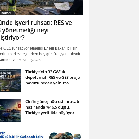
 Ekonomi
ünde işyeri ruhsatı: RES ve
 yönetmeliği neyi
iştiriyor?
 GES ruhsat yönetmeliği Enerji Bakanlığı izin
erini merkezileştirirken beş günlük işyeri ruhsatı
ontrolüyle kesinleşecek.
Türkiye’nin 33 GW’lık
depolamalı RES ve GES proje
havuzu neden yalnızca...
Çin’in güneş hücresi ihracatı
haziranda %16,5 düştü,
Türkiye yerlilikle büyüyor