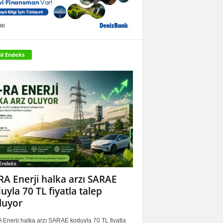
il Endeks
 Endeks
RA Enerji halka arzı SARAE
uyla 70 TL fiyatla talep
luyor
 Enerji halka arzı SARAE koduyla 70 TL fiyatla