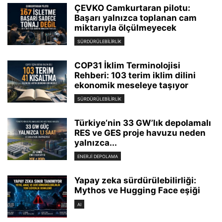
ÇEVKO Camkurtaran pilotu:
Başarı yalnızca toplanan cam
miktarıyla ölçülmeyecek
SÜRDÜRÜLEBILIRLIK
COP31 İklim Terminolojisi
Rehberi: 103 terim iklim dilini
ekonomik meseleye taşıyor
SÜRDÜRÜLEBILIRLIK
Türkiye’nin 33 GW’lık depolamalı
RES ve GES proje havuzu neden
yalnızca...
ENERJI DEPOLAMA
Yapay zeka sürdürülebilirliği:
Mythos ve Hugging Face eşiği
AI