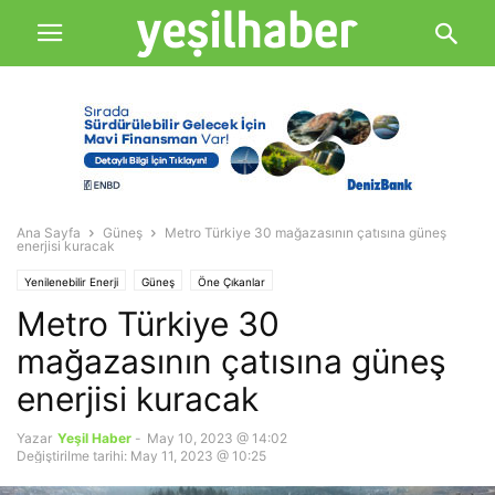
Ana Sayfa
Güneş
Metro Türkiye 30 mağazasının çatısına güneş
enerjisi kuracak
Yenilenebilir Enerji
Güneş
Öne Çıkanlar
Metro Türkiye 30
mağazasının çatısına güneş
enerjisi kuracak
Yazar
Yeşil Haber
-
May 10, 2023 @ 14:02
Değiştirilme tarihi: May 11, 2023 @ 10:25