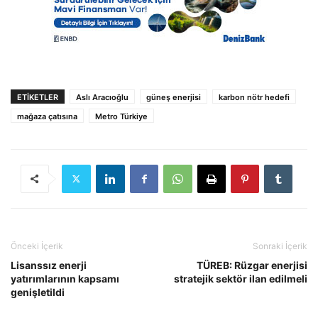
ETIKETLER
Aslı Aracıoğlu
güneş enerjisi
karbon nötr hedefi
mağaza çatısına
Metro Türkiye
Önceki İçerik
Sonraki İçerik
Lisanssız enerji
TÜREB: Rüzgar enerjisi
yatırımlarının kapsamı
stratejik sektör ilan edilmeli
genişletildi