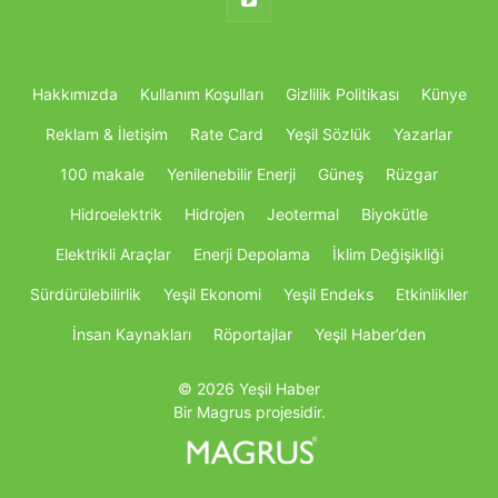
Hakkımızda
Kullanım Koşulları
Gizlilik Politikası
Künye
Reklam & İletişim
Rate Card
Yeşil Sözlük
Yazarlar
100 makale
Yenilenebilir Enerji
Güneş
Rüzgar
Hidroelektrik
Hidrojen
Jeotermal
Biyokütle
Elektrikli Araçlar
Enerji Depolama
İklim Değişikliği
Sürdürülebilirlik
Yeşil Ekonomi
Yeşil Endeks
Etkinlikller
İnsan Kaynakları
Röportajlar
Yeşil Haber’den
© 2026 Yeşil Haber
Bir Magrus projesidir.