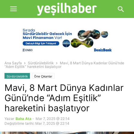
Ana Sayfa
Sürdürülebilirlik
Mavi, 8 Mart Dünya Kadınlar Günü’nde
“Adım Eşitlik” hareketini başlatıyor
Sürdürülebilirlik
Öne Çıkanlar
Mavi, 8 Mart Dünya Kadınlar
Günü’nde “Adım Eşitlik”
hareketini başlatıyor
Yazar
Baha Ata
-
Mar 7, 2025 @ 22:14
Değiştirilme tarihi: Mar 7, 2025 @ 22:14