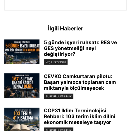
İlgili Haberler
5 günde işyeri ruhsatı: RES ve
GES yönetmeliği neyi
değiştiriyor?
YEŞIL EKONOMI
ÇEVKO Camkurtaran pilotu:
Başarı yalnızca toplanan cam
miktarıyla ölçülmeyecek
SÜRDÜRÜLEBILIRLIK
COP31 İklim Terminolojisi
Rehberi: 103 terim iklim dilini
ekonomik meseleye taşıyor
SÜRDÜRÜLEBILIRLIK