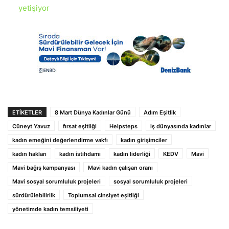
yetişiyor
ETIKETLER
8 Mart Dünya Kadınlar Günü
Adım Eşitlik
Cüneyt Yavuz
fırsat eşitliği
Helpsteps
iş dünyasında kadınlar
kadın emeğini değerlendirme vakfı
kadın girişimciler
kadın hakları
kadın istihdamı
kadın liderliği
KEDV
Mavi
Mavi bağış kampanyası
Mavi kadın çalışan oranı
Mavi sosyal sorumluluk projeleri
sosyal sorumluluk projeleri
sürdürülebilirlik
Toplumsal cinsiyet eşitliği
yönetimde kadın temsiliyeti