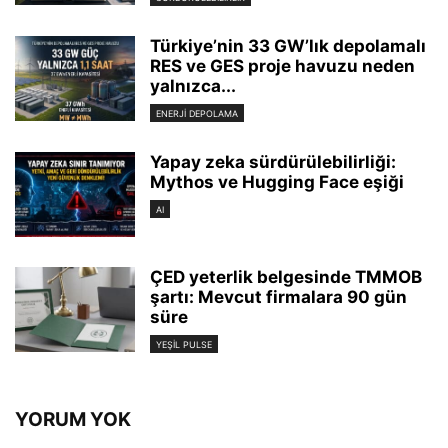
Türkiye’nin 33 GW’lık depolamalı
RES ve GES proje havuzu neden
yalnızca...
ENERJI DEPOLAMA
Yapay zeka sürdürülebilirliği:
Mythos ve Hugging Face eşiği
AI
ÇED yeterlik belgesinde TMMOB
şartı: Mevcut firmalara 90 gün
süre
YEŞIL PULSE
YORUM YOK