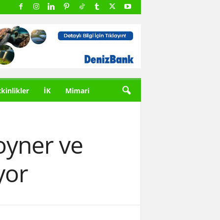
tkinlikler
İK
Mimari
oyner ve
yor