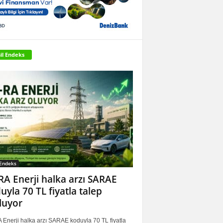
il Endeks
 Endeks
RA Enerji halka arzı SARAE
uyla 70 TL fiyatla talep
luyor
 Enerji halka arzı SARAE koduyla 70 TL fiyatla