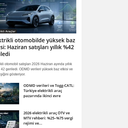
ikli Araçlar
ktrikli otomobilde yüksek baz
si: Haziran satışları yıllık %42
iledi
ikli otomobil satışları 2026 Haziran ayında yıllık
42 geriledi. ODMD verileri yüksek baz etkisi ve
iğini gösteriyor.
ODMD verileri ve Togg-CATL:
Türkiye elektrikli araç
pazarında ikinci evre
2026 elektrikli araç ÖTV ve
MTV rehberi: %25–%75 vergi
rejimi ve...