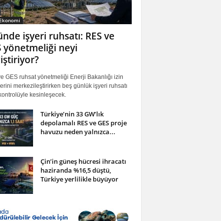
 Ekonomi
ünde işyeri ruhsatı: RES ve
 yönetmeliği neyi
iştiriyor?
 GES ruhsat yönetmeliği Enerji Bakanlığı izin
erini merkezileştirirken beş günlük işyeri ruhsatı
ontrolüyle kesinleşecek.
Türkiye’nin 33 GW’lık
depolamalı RES ve GES proje
havuzu neden yalnızca...
Çin’in güneş hücresi ihracatı
haziranda %16,5 düştü,
Türkiye yerlilikle büyüyor