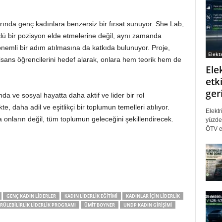
ularında genç kadınlara benzersiz bir fırsat sunuyor. She Lab,
lü bir pozisyon elde etmelerine değil, aynı zamanda
önemli bir adım atılmasına da katkıda bulunuyor. Proje,
Elektr
 lisans öğrencilerini hedef alarak, onlara hem teorik hem de
Ele
etki
ger
da ve sosyal hayatta daha aktif ve lider bir rol
e, daha adil ve eşitlikçi bir toplumun temelleri atılıyor.
Elektr
 onların değil, tüm toplumun geleceğini şekillendirecek.
yüzde 
ÖTV eş
GENÇ KADIN LIDERLER
KADIN LIDERLIK EĞITIMI
KADINLAR IÇIN LIDERLIK
ÜLEBILIRLIK LIDERLIK PROGRAMI
ÜMIT BOYNER
UNDP KADIN GIRIŞIMI