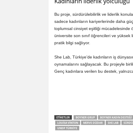
Kadınların liderlik yolculuğu
Bu proje, sürdürülebilirlik ve liderlik kon
sadece kadınların kariyerlerinde daha güç
toplumsal cinsiyet eşitliği mücadelesinde 
üniversite son sınıf öğrencileri ve yüksek
pratik bilgi sağlıyor.
She Lab, Türkiye’de kadınların iş dünyasın
oynamalarını sağlayacak. Bu projeyle birlikt
Genç kadınlara verilen bu destek, yalnızca
ETIKETLER
BOYNER GRUP
BOYNER KADIN DESTEĞI
LOUISA VINTON
MERVE DIZDAR
SHE LAB
SÜRDÜR
UNDP TÜRKIYE