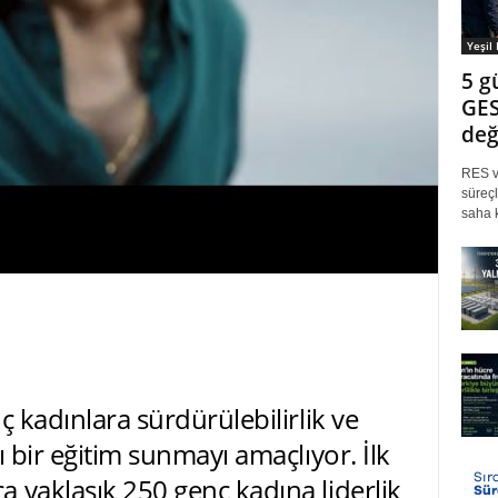
Yeşil
5 g
GES
değ
RES ve
süreçl
saha k
ç kadınlara sürdürülebilirlik ve
ı bir eğitim sunmayı amaçlıyor. İlk
 yaklaşık 250 genç kadına liderlik