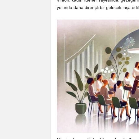
Vinton, kadın liderler sayesinde, gezegen
yolunda daha dirençli bir gelecek inşa edil