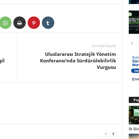
Sonraki İçerik
Uluslararası Stratejik Yönetim
il
Konferansı’nda Sürdürülebilirlik
Vurgusu
Pop
İlk B