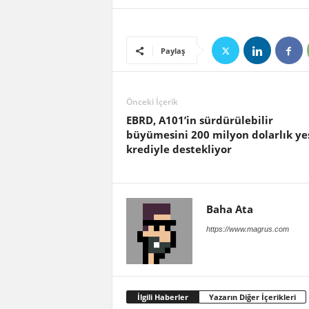
Paylaş
Önceki İçerik
EBRD, A101’in sürdürülebilir
büyümesini 200 milyon dolarlık yeş
krediyle destekliyor
Baha Ata
https://www.magrus.com
İlgili Haberler
Yazarın Diğer İçerikleri