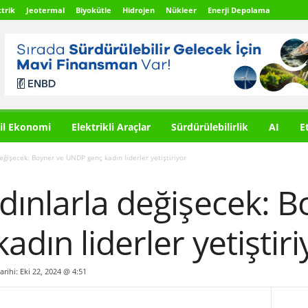
trik
Jeotermal
Biyokütle
Hidrojen
Nükleer
Enerji Depolama
il Ekonomi
Elektrikli Araçlar
Sürdürülebilirlik
AI
E
eğişecek: Boyner ve UNDP genç kadın liderler yetiştiriyor
ınlarla değişecek: B
dın liderler yetiştiri
arihi: Eki 22, 2024 @ 4:51