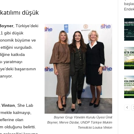
başlad
Endek
 katılımı düşük
Boyner
, Türkiye’deki
,1 gibi düşük
ekonomik büyüme ve
ettiğini vurguladı.
liğine katkıda
sı yaratmayı
iye’deki başarısının
anıyor.
 Vinton
, She Lab
irmekle kalmayıp,
Boyner Grup Yönetim Kurulu Üyesi Ümit
flerine olan
Boyner, Merve Dizdar, UNDP Türkiye Mukim
m olduğunu belirtti.
Temsilcisi Louisa Vinton