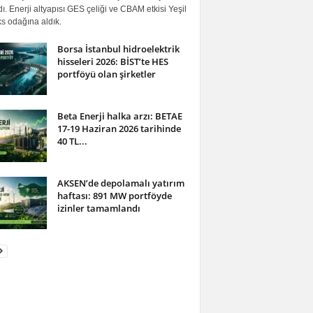
ı. Enerji altyapısı GES çeliği ve CBAM etkisi Yeşil
s odağına aldık.
Borsa İstanbul hidroelektrik
hisseleri 2026: BİST’te HES
portföyü olan şirketler
Beta Enerji halka arzı: BETAE
17-19 Haziran 2026 tarihinde
40 TL...
AKSEN’de depolamalı yatırım
haftası: 891 MW portföyde
izinler tamamlandı