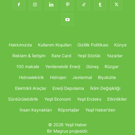
Hakkımızda
Kullanım Koşulları
Gizlilik Politikası
Künye
Reklam & İletişim
Rate Card
Yeşil Sözlük
Yazarlar
100 makale
Yenilenebilir Enerji
Güneş
Rüzgar
Hidroelektrik
Hidrojen
Jeotermal
Biyokütle
Elektrikli Araçlar
Enerji Depolama
İklim Değişikliği
Sürdürülebilirlik
Yeşil Ekonomi
Yeşil Endeks
Etkinlikller
İnsan Kaynakları
Röportajlar
Yeşil Haber’den
© 2026 Yeşil Haber
Bir Magrus projesidir.