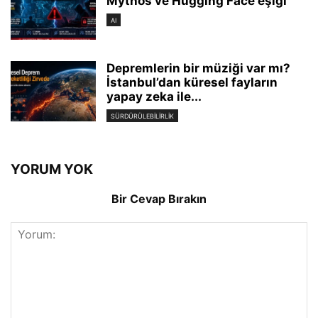
Mythos ve Hugging Face eşiği
AI
Depremlerin bir müziği var mı?
İstanbul’dan küresel fayların
yapay zeka ile...
SÜRDÜRÜLEBILIRLIK
YORUM YOK
Bir Cevap Bırakın