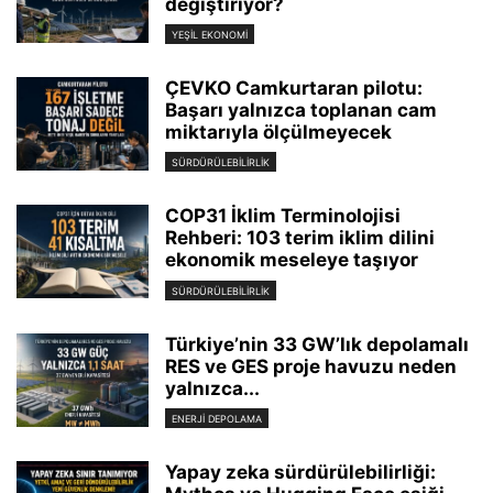
değiştiriyor?
YEŞIL EKONOMI
ÇEVKO Camkurtaran pilotu:
Başarı yalnızca toplanan cam
miktarıyla ölçülmeyecek
SÜRDÜRÜLEBILIRLIK
COP31 İklim Terminolojisi
Rehberi: 103 terim iklim dilini
ekonomik meseleye taşıyor
SÜRDÜRÜLEBILIRLIK
Türkiye’nin 33 GW’lık depolamalı
RES ve GES proje havuzu neden
yalnızca...
ENERJI DEPOLAMA
Yapay zeka sürdürülebilirliği: